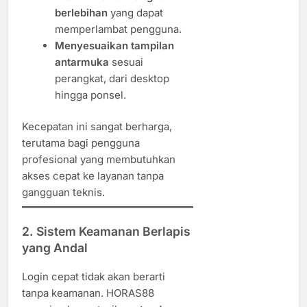
berlebihan
yang dapat
memperlambat pengguna.
Menyesuaikan tampilan
antarmuka
sesuai
perangkat, dari desktop
hingga ponsel.
Kecepatan ini sangat berharga,
terutama bagi pengguna
profesional yang membutuhkan
akses cepat ke layanan tanpa
gangguan teknis.
2. Sistem Keamanan Berlapis
yang Andal
Login cepat tidak akan berarti
tanpa keamanan. HORAS88