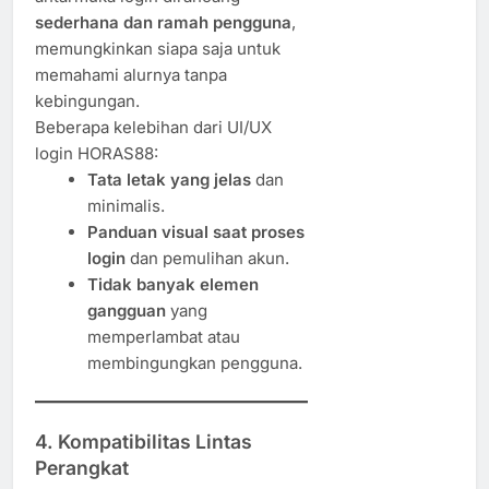
sederhana dan ramah pengguna
,
memungkinkan siapa saja untuk
memahami alurnya tanpa
kebingungan.
Beberapa kelebihan dari UI/UX
login HORAS88:
Tata letak yang jelas
dan
minimalis.
Panduan visual saat proses
login
dan pemulihan akun.
Tidak banyak elemen
gangguan
yang
memperlambat atau
membingungkan pengguna.
4. Kompatibilitas Lintas
Perangkat