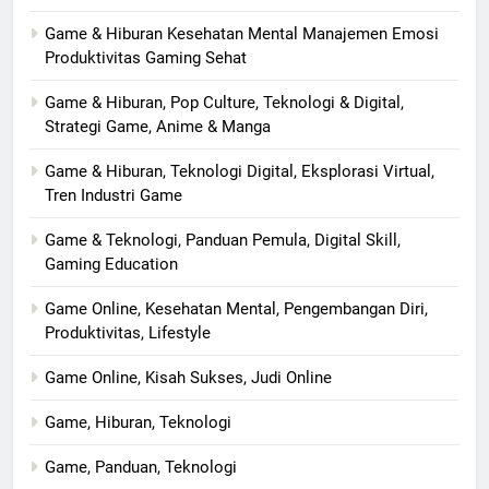
Game & Hiburan Kesehatan Mental Manajemen Emosi
Produktivitas Gaming Sehat
Game & Hiburan, Pop Culture, Teknologi & Digital,
Strategi Game, Anime & Manga
Game & Hiburan, Teknologi Digital, Eksplorasi Virtual,
Tren Industri Game
Game & Teknologi, Panduan Pemula, Digital Skill,
Gaming Education
Game Online, Kesehatan Mental, Pengembangan Diri,
Produktivitas, Lifestyle
Game Online, Kisah Sukses, Judi Online
Game, Hiburan, Teknologi
Game, Panduan, Teknologi