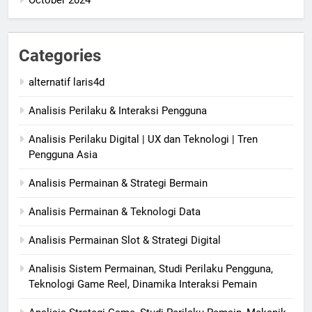
October 2024
Categories
alternatif laris4d
Analisis Perilaku & Interaksi Pengguna
Analisis Perilaku Digital | UX dan Teknologi | Tren
Pengguna Asia
Analisis Permainan & Strategi Bermain
Analisis Permainan & Teknologi Data
Analisis Permainan Slot & Strategi Digital
Analisis Sistem Permainan, Studi Perilaku Pengguna,
Teknologi Game Reel, Dinamika Interaksi Pemain