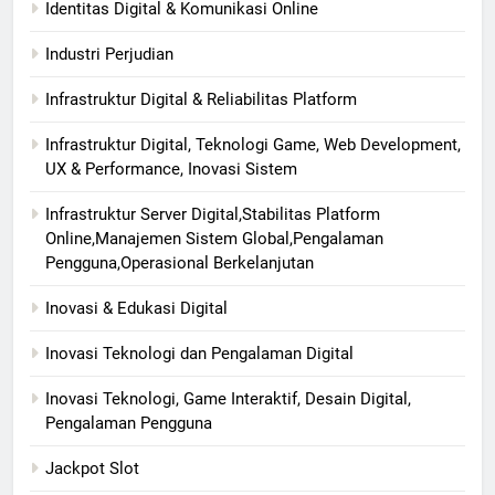
Identitas Digital & Komunikasi Online
Industri Perjudian
Infrastruktur Digital & Reliabilitas Platform
Infrastruktur Digital, Teknologi Game, Web Development,
UX & Performance, Inovasi Sistem
Infrastruktur Server Digital,Stabilitas Platform
Online,Manajemen Sistem Global,Pengalaman
Pengguna,Operasional Berkelanjutan
Inovasi & Edukasi Digital
Inovasi Teknologi dan Pengalaman Digital
Inovasi Teknologi, Game Interaktif, Desain Digital,
Pengalaman Pengguna
Jackpot Slot