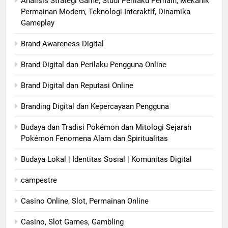
Analisis Strategi Game, Studi Perilaku Pemain, Mekanik
Permainan Modern, Teknologi Interaktif, Dinamika
Gameplay
Brand Awareness Digital
Brand Digital dan Perilaku Pengguna Online
Brand Digital dan Reputasi Online
Branding Digital dan Kepercayaan Pengguna
Budaya dan Tradisi Pokémon dan Mitologi Sejarah
Pokémon Fenomena Alam dan Spiritualitas
Budaya Lokal | Identitas Sosial | Komunitas Digital
campestre
Casino Online, Slot, Permainan Online
Casino, Slot Games, Gambling