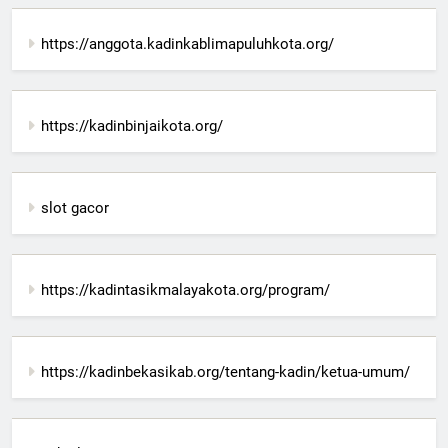
https://anggota.kadinkablimapuluhkota.org/
https://kadinbinjaikota.org/
slot gacor
https://kadintasikmalayakota.org/program/
https://kadinbekasikab.org/tentang-kadin/ketua-umum/