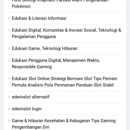
Fiksi Biologi Imajinatif Fantasi Alam Pengetahuan
Pokémon
Edukasi & Literasi Informasi
Edukasi Digital, Komunitas & Inovasi Sosial, Teknologi &
Pengalaman Pengguna
Edukasi Game, Teknologi Hiburan
Edukasi Pengguna Digital, Manajemen Waktu,
Responsible Gaming
Edukasi Slot Online Strategi Bermain Slot Tips Pemain
Pemula Analisis Pola Permainan Panduan Slot Stabil
edwinslot alternatif
edwinslot login
Game & Hiburan Kesehatan & Kebugaran Tips Gaming
Pengembangan Diri