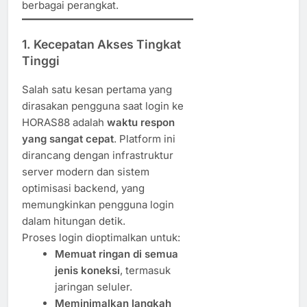
berbagai perangkat.
1. Kecepatan Akses Tingkat
Tinggi
Salah satu kesan pertama yang
dirasakan pengguna saat login ke
HORAS88 adalah
waktu respon
yang sangat cepat
. Platform ini
dirancang dengan infrastruktur
server modern dan sistem
optimisasi backend, yang
memungkinkan pengguna login
dalam hitungan detik.
Proses login dioptimalkan untuk:
Memuat ringan di semua
jenis koneksi
, termasuk
jaringan seluler.
Meminimalkan langkah