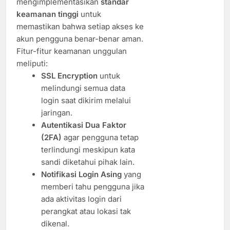
mengimplementasikan
standar
keamanan tinggi
untuk
memastikan bahwa setiap akses ke
akun pengguna benar-benar aman.
Fitur-fitur keamanan unggulan
meliputi:
SSL Encryption
untuk
melindungi semua data
login saat dikirim melalui
jaringan.
Autentikasi Dua Faktor
(2FA)
agar pengguna tetap
terlindungi meskipun kata
sandi diketahui pihak lain.
Notifikasi Login Asing
yang
memberi tahu pengguna jika
ada aktivitas login dari
perangkat atau lokasi tak
dikenal.