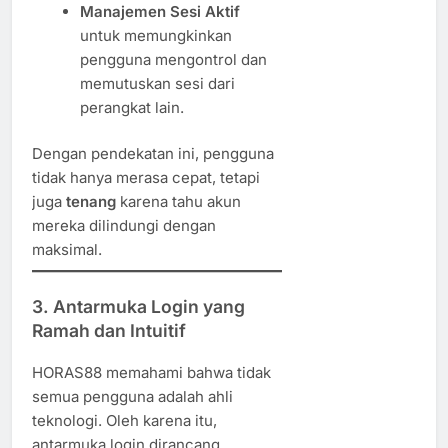
Manajemen Sesi Aktif
untuk memungkinkan
pengguna mengontrol dan
memutuskan sesi dari
perangkat lain.
Dengan pendekatan ini, pengguna
tidak hanya merasa cepat, tetapi
juga
tenang
karena tahu akun
mereka dilindungi dengan
maksimal.
3. Antarmuka Login yang
Ramah dan Intuitif
HORAS88 memahami bahwa tidak
semua pengguna adalah ahli
teknologi. Oleh karena itu,
antarmuka login dirancang