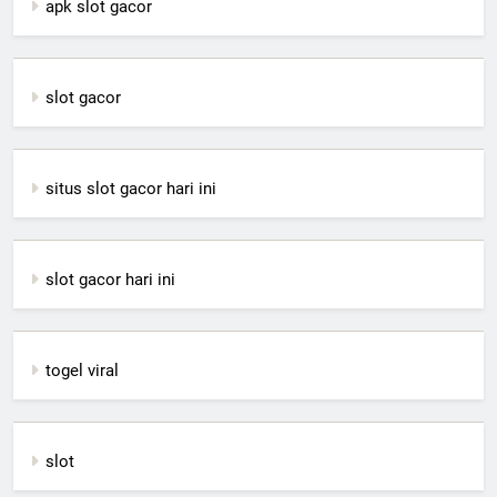
apk slot gacor
slot gacor
situs slot gacor hari ini
slot gacor hari ini
togel viral
slot