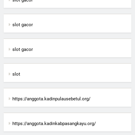
slot gacor
slot gacor
slot gacor
slot
https://anggota.kadinpulausebetul.org/
https://anggota.kadinkabpasangkayu.org/