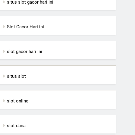
situs slot gacor hari ini
Slot Gacor Hari ini
slot gacor hari ini
situs slot
slot online
slot dana