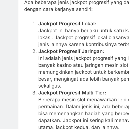
Ada beberapa jenis jackpot progresif yang d
dengan cara kerjanya sendiri:
Jackpot Progresif Lokal:
Jackpot ini hanya berlaku untuk satu k
lokasi. Jackpot progresif lokal biasa
jenis lainnya karena kontribusinya ter
Jackpot Progresif Jaringan:
Ini adalah jenis jackpot progresif yan
banyak kasino atau jaringan mesin slot
memungkinkan jackpot untuk berkemban
besar, mengingat ada lebih banyak pem
sekaligus.
Jackpot Progresif Multi-Tier:
Beberapa mesin slot menawarkan lebih 
permainan. Dalam jenis ini, ada beber
bisa memenangkan hadiah yang berbed
dapatkan. Jackpot ini sering kali mena
utama, jackpot kedua, dan lainnya.