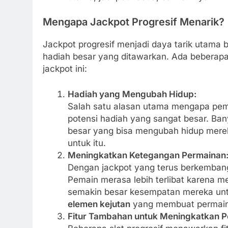
Mengapa Jackpot Progresif Menarik?
Jackpot progresif menjadi daya tarik utama
hadiah besar yang ditawarkan. Ada beberapa
jackpot ini:
Hadiah yang Mengubah Hidup:
Salah satu alasan utama mengapa pemai
potensi hadiah yang sangat besar. B
besar yang bisa mengubah hidup merek
untuk itu.
Meningkatkan Ketegangan Permainan
Dengan jackpot yang terus berkembang,
Pemain merasa lebih terlibat karena 
semakin besar kesempatan mereka unt
elemen kejutan
yang membuat permaina
Fitur Tambahan untuk Meningkatkan 