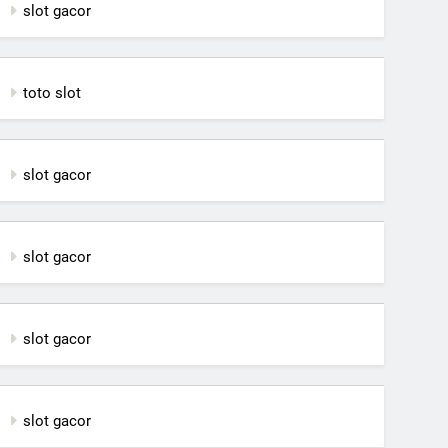
slot gacor
toto slot
slot gacor
slot gacor
slot gacor
slot gacor