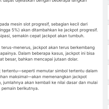
lot dapat dijelaskan dengan beberapa langkah
da mesin slot progresif, sebagian kecil dari
ingga 5%) akan ditambahkan ke jackpot progresif.
ipasi, semakin cepat jackpot akan tumbuh.
g terus-menerus, jackpot akan terus berkembang
painya. Dalam beberapa kasus, jackpot ini bisa
t besar, bahkan mencapai jutaan dolar.
 tertentu—seperti memutar simbol tertentu dalam
ruhan maksimal—akan memenangkan jackpot
, jumlahnya akan kembali ke nilai dasar dan mulai
i pemain berikutnya.