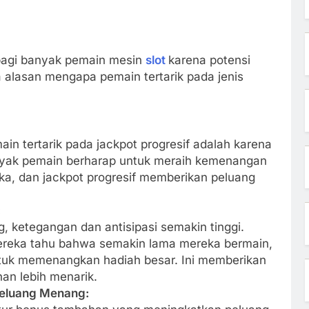
 bagi banyak pemain mesin
slot
karena potensi
 alasan mengapa pemain tertarik pada jenis
n tertarik pada jackpot progresif adalah karena
anyak pemain berharap untuk meraih kemenangan
a, dan jackpot progresif memberikan peluang
:
 ketegangan dan antisipasi semakin tinggi.
mereka tahu bahwa semakin lama mereka bermain,
uk memenangkan hadiah besar. Ini memberikan
n lebih menarik.
Peluang Menang: