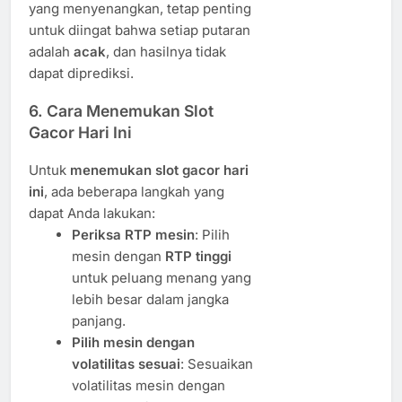
yang menyenangkan, tetap penting
untuk diingat bahwa setiap putaran
adalah
acak
, dan hasilnya tidak
dapat diprediksi.
6.
Cara Menemukan Slot
Gacor Hari Ini
Untuk
menemukan slot gacor hari
ini
, ada beberapa langkah yang
dapat Anda lakukan:
Periksa RTP mesin
: Pilih
mesin dengan
RTP tinggi
untuk peluang menang yang
lebih besar dalam jangka
panjang.
Pilih mesin dengan
volatilitas sesuai
: Sesuaikan
volatilitas mesin dengan