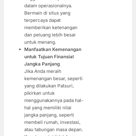
dalam operasionalnya.
Bermain di situs yang
terpercaya dapat
memberikan ketenangan
dan peluang lebih besar
untuk menang.
Manfaatkan Kemenangan
untuk Tujuan Finansial
Jangka Panjang
Jika Anda meraih
kemenangan besar, seperti
yang dilakukan Patsuri,
pikirkan untuk
menggunakannya pada hal-
hal yang memiliki nilai
jangka panjang, seperti
membeli rumah, investasi,
atau tabungan masa depan.