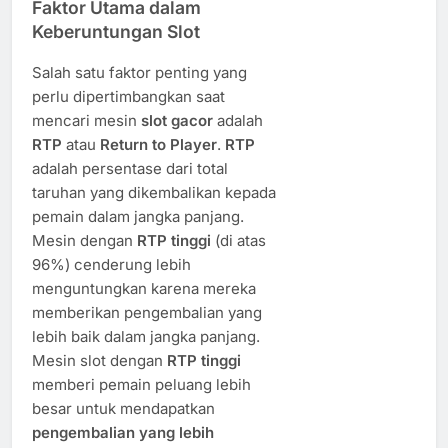
Faktor Utama dalam
Keberuntungan Slot
Salah satu faktor penting yang
perlu dipertimbangkan saat
mencari mesin
slot gacor
adalah
RTP
atau
Return to Player
.
RTP
adalah persentase dari total
taruhan yang dikembalikan kepada
pemain dalam jangka panjang.
Mesin dengan
RTP tinggi
(di atas
96%) cenderung lebih
menguntungkan karena mereka
memberikan pengembalian yang
lebih baik dalam jangka panjang.
Mesin slot dengan
RTP tinggi
memberi pemain peluang lebih
besar untuk mendapatkan
pengembalian yang lebih