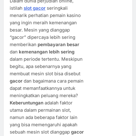
Dalam dunia perjudian online,
istilah
slot gacor
seringkali
menarik perhatian pemain kasino
yang ingin meraih kemenangan
besar. Mesin yang dianggap
“gacor” dipercaya lebih sering
memberikan
pembayaran besar
dan
kemenangan lebih sering
dalam periode tertentu. Meskipun
begitu, apa sebenarnya yang
membuat mesin slot bisa disebut
gacor
dan bagaimana cara pemain
dapat memanfaatkannya untuk
meningkatkan peluang mereka?
Keberuntungan
adalah faktor
utama dalam permainan slot,
namun ada beberapa faktor lain
yang bisa memengaruhi apakah
sebuah mesin slot dianggap
gacor