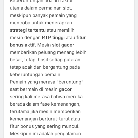
Keberuntungan adalah faktor
utama dalam permainan slot,
meskipun banyak pemain yang
mencoba untuk menerapkan
strategi tertentu
atau memilih
mesin dengan
RTP tinggi
atau
fitur
bonus aktif
. Mesin
slot gacor
memberikan peluang menang lebih
besar, tetapi hasil setiap putaran
tetap acak dan bergantung pada
keberuntungan pemain.
Pemain yang merasa “beruntung”
saat bermain di mesin
gacor
sering kali merasa bahwa mereka
berada dalam fase kemenangan,
terutama jika mesin memberikan
kemenangan berturut-turut atau
fitur bonus yang sering muncul.
Meskipun ini adalah pengalaman