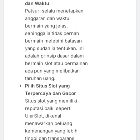
dan Waktu
Patsuri selalu menetapkan
anggaran dan waktu
bermain yang jelas,
sehingga ia tidak pernah
bermain melebihi batasan
yang sudah ia tentukan. Ini
adalah prinsip dasar dalam
bermain slot atau permainan
apa pun yang melibatkan
taruhan uang.
Pilih Situs Slot yang
Terpercaya dan Gacor
Situs slot yang memiliki
reputasi baik, seperti
UlarSlot, dikenal
menawarkan peluang
kemenangan yang lebih
tinggi dan transparansi