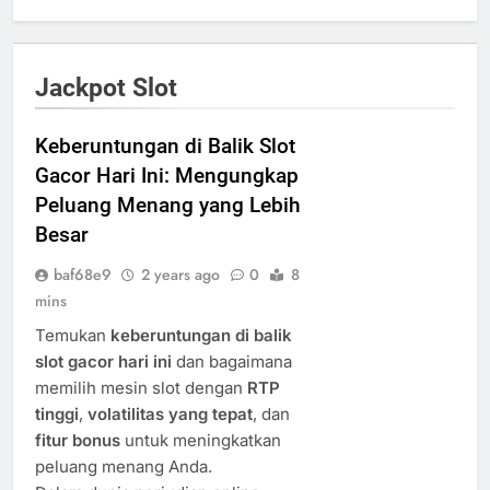
Jackpot Slot
Keberuntungan di Balik Slot
Gacor Hari Ini: Mengungkap
Peluang Menang yang Lebih
Besar
baf68e9
2 years ago
0
8
mins
Temukan
keberuntungan di balik
slot gacor hari ini
dan bagaimana
memilih mesin slot dengan
RTP
tinggi
,
volatilitas yang tepat
, dan
fitur bonus
untuk meningkatkan
peluang menang Anda.