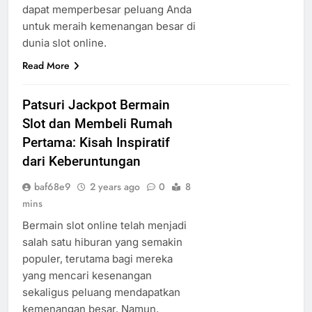
dapat memperbesar peluang Anda
untuk meraih kemenangan besar di
dunia slot online.
Read More
Patsuri Jackpot Bermain
Slot dan Membeli Rumah
Pertama: Kisah Inspiratif
dari Keberuntungan
baf68e9
2 years ago
0
8
mins
Bermain slot online telah menjadi
salah satu hiburan yang semakin
populer, terutama bagi mereka
yang mencari kesenangan
sekaligus peluang mendapatkan
kemenangan besar. Namun,