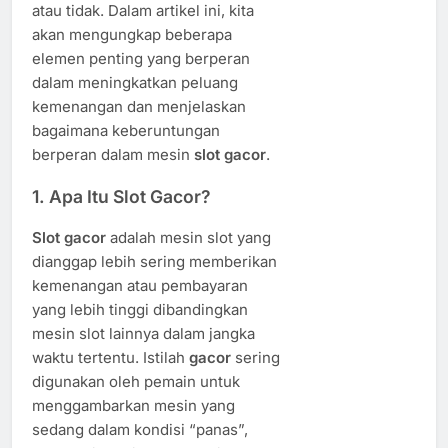
atau tidak. Dalam artikel ini, kita
akan mengungkap beberapa
elemen penting yang berperan
dalam meningkatkan peluang
kemenangan dan menjelaskan
bagaimana keberuntungan
berperan dalam mesin
slot gacor
.
1.
Apa Itu Slot Gacor?
Slot gacor
adalah mesin slot yang
dianggap lebih sering memberikan
kemenangan atau pembayaran
yang lebih tinggi dibandingkan
mesin slot lainnya dalam jangka
waktu tertentu. Istilah
gacor
sering
digunakan oleh pemain untuk
menggambarkan mesin yang
sedang dalam kondisi “panas”,