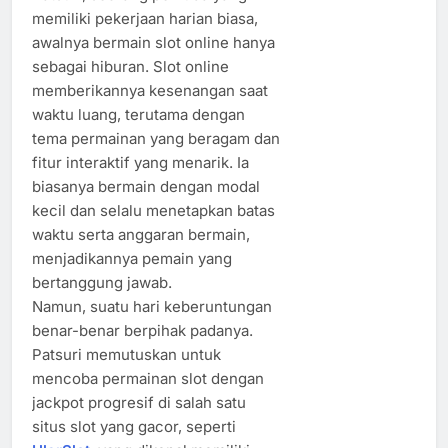
memiliki pekerjaan harian biasa,
awalnya bermain slot online hanya
sebagai hiburan. Slot online
memberikannya kesenangan saat
waktu luang, terutama dengan
tema permainan yang beragam dan
fitur interaktif yang menarik. Ia
biasanya bermain dengan modal
kecil dan selalu menetapkan batas
waktu serta anggaran bermain,
menjadikannya pemain yang
bertanggung jawab.
Namun, suatu hari keberuntungan
benar-benar berpihak padanya.
Patsuri memutuskan untuk
mencoba permainan slot dengan
jackpot progresif di salah satu
situs slot yang gacor, seperti