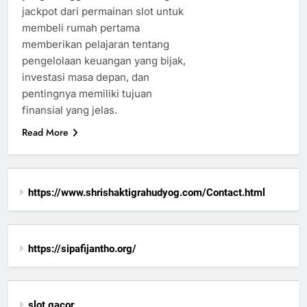
jackpot dari permainan slot untuk
membeli rumah pertama
memberikan pelajaran tentang
pengelolaan keuangan yang bijak,
investasi masa depan, dan
pentingnya memiliki tujuan
finansial yang jelas.
Read More
https://www.shrishaktigrahudyog.com/Contact.html
https://sipafijantho.org/
slot gacor