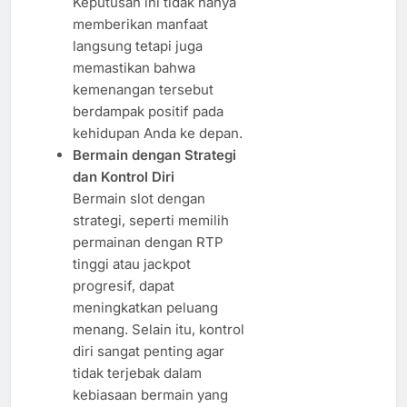
Keputusan ini tidak hanya
memberikan manfaat
langsung tetapi juga
memastikan bahwa
kemenangan tersebut
berdampak positif pada
kehidupan Anda ke depan.
Bermain dengan Strategi
dan Kontrol Diri
Bermain slot dengan
strategi, seperti memilih
permainan dengan RTP
tinggi atau jackpot
progresif, dapat
meningkatkan peluang
menang. Selain itu, kontrol
diri sangat penting agar
tidak terjebak dalam
kebiasaan bermain yang