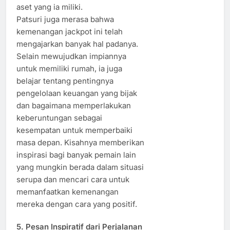
aset yang ia miliki.
Patsuri juga merasa bahwa
kemenangan jackpot ini telah
mengajarkan banyak hal padanya.
Selain mewujudkan impiannya
untuk memiliki rumah, ia juga
belajar tentang pentingnya
pengelolaan keuangan yang bijak
dan bagaimana memperlakukan
keberuntungan sebagai
kesempatan untuk memperbaiki
masa depan. Kisahnya memberikan
inspirasi bagi banyak pemain lain
yang mungkin berada dalam situasi
serupa dan mencari cara untuk
memanfaatkan kemenangan
mereka dengan cara yang positif.
5.
Pesan Inspiratif dari Perjalanan