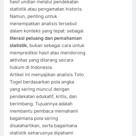
hasil undian melalui pendekatan
statistik atau pengamatan historis.
Namun, penting untuk
menempatkan analisis tersebut
dalam konteks yang tepat: sebagai
literasi peluang dan pemahaman
statistik
, bukan sebagai cara untuk
memprediksi hasil atau mendorong
aktivitas yang dilarang secara
hukum di Indonesia.
Artikel ini menyajikan analisis Toto
Togel berdasarkan pola angka
yang sering muncul dengan
pendekatan edukatif, kritis, dan
berimbang. Tujuannya adalah
membantu pembaca memahami
bagaimana pola sering
disalahartikan, serta bagaimana
statistik seharusnya dipahami