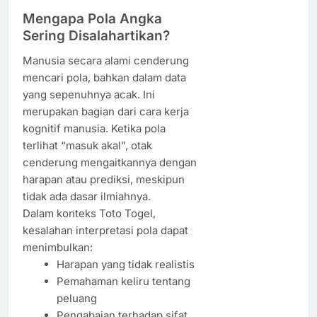
Mengapa Pola Angka
Sering Disalahartikan?
Manusia secara alami cenderung
mencari pola, bahkan dalam data
yang sepenuhnya acak. Ini
merupakan bagian dari cara kerja
kognitif manusia. Ketika pola
terlihat “masuk akal”, otak
cenderung mengaitkannya dengan
harapan atau prediksi, meskipun
tidak ada dasar ilmiahnya.
Dalam konteks Toto Togel,
kesalahan interpretasi pola dapat
menimbulkan:
Harapan yang tidak realistis
Pemahaman keliru tentang
peluang
Pengabaian terhadap sifat