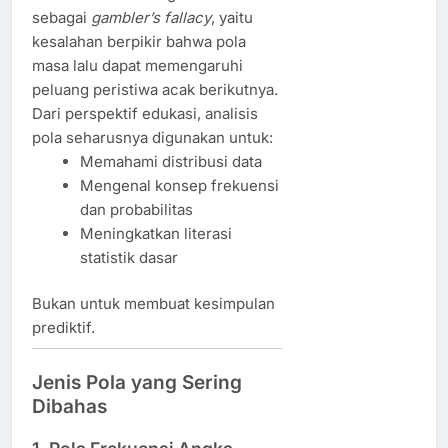
sebagai
gambler’s fallacy
, yaitu
kesalahan berpikir bahwa pola
masa lalu dapat memengaruhi
peluang peristiwa acak berikutnya.
Dari perspektif edukasi, analisis
pola seharusnya digunakan untuk:
Memahami distribusi data
Mengenal konsep frekuensi
dan probabilitas
Meningkatkan literasi
statistik dasar
Bukan untuk membuat kesimpulan
prediktif.
Jenis Pola yang Sering
Dibahas