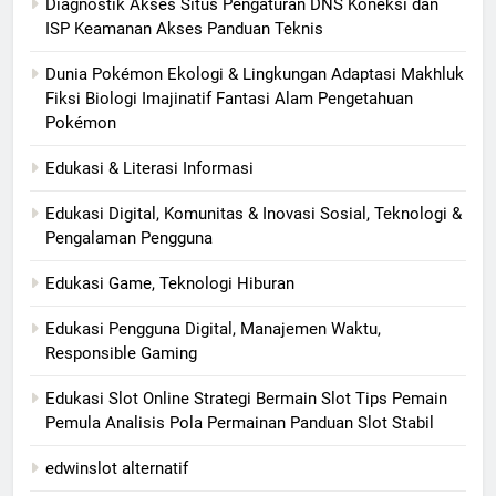
Diagnostik Akses Situs Pengaturan DNS Koneksi dan
ISP Keamanan Akses Panduan Teknis
Dunia Pokémon Ekologi & Lingkungan Adaptasi Makhluk
Fiksi Biologi Imajinatif Fantasi Alam Pengetahuan
Pokémon
Edukasi & Literasi Informasi
Edukasi Digital, Komunitas & Inovasi Sosial, Teknologi &
Pengalaman Pengguna
Edukasi Game, Teknologi Hiburan
Edukasi Pengguna Digital, Manajemen Waktu,
Responsible Gaming
Edukasi Slot Online Strategi Bermain Slot Tips Pemain
Pemula Analisis Pola Permainan Panduan Slot Stabil
edwinslot alternatif