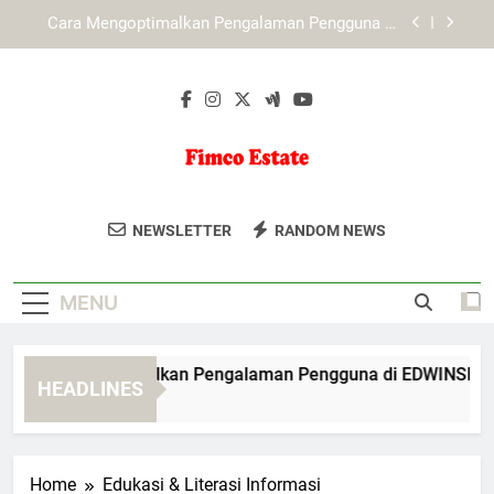
Skip
Cara Mengoptimalkan Pengalaman Akses
to
EDWINSLOT secara Nyaman dan Terarah
content
Cara Mengoptimalkan Pengalaman Akses
LEBAH4D secara Nyaman dan Terarah
Cara Mengoptimalkan Pengalaman Pengguna di
EDWINSLOT secara Aman dan Terkendali
Cara Mengoptimalkan Pengalaman Pengguna di
LEBAH4D
Fimco Estate
Dapatkan Properti Impian Anda Dengan
Cara Mengoptimalkan Pengalaman Akses
NEWSLETTER
RANDOM NEWS
EDWINSLOT secara Nyaman dan Terarah
FIMCO Estate. Agen Real Estate Yang
Cara Mengoptimalkan Pengalaman Akses
Siap Membantu Anda Menemukan
LEBAH4D secara Nyaman dan Terarah
MENU
Rumah Yang Sempurna.
ra Mengoptimalkan Pengalaman Pengguna di EDWINSLOT sec
HEADLINES
Weeks Ago
Home
Edukasi & Literasi Informasi