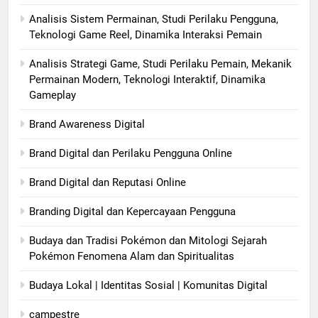
Analisis Sistem Permainan, Studi Perilaku Pengguna,
Teknologi Game Reel, Dinamika Interaksi Pemain
Analisis Strategi Game, Studi Perilaku Pemain, Mekanik
Permainan Modern, Teknologi Interaktif, Dinamika
Gameplay
Brand Awareness Digital
Brand Digital dan Perilaku Pengguna Online
Brand Digital dan Reputasi Online
Branding Digital dan Kepercayaan Pengguna
Budaya dan Tradisi Pokémon dan Mitologi Sejarah
Pokémon Fenomena Alam dan Spiritualitas
Budaya Lokal | Identitas Sosial | Komunitas Digital
campestre