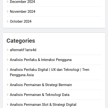
December 2024
November 2024
October 2024
Categories
alternatif laris4d
Analisis Perilaku & Interaksi Pengguna
Analisis Perilaku Digital | UX dan Teknologi | Tren
Pengguna Asia
Analisis Permainan & Strategi Bermain
Analisis Permainan & Teknologi Data
Analisis Permainan Slot & Strategi Digital