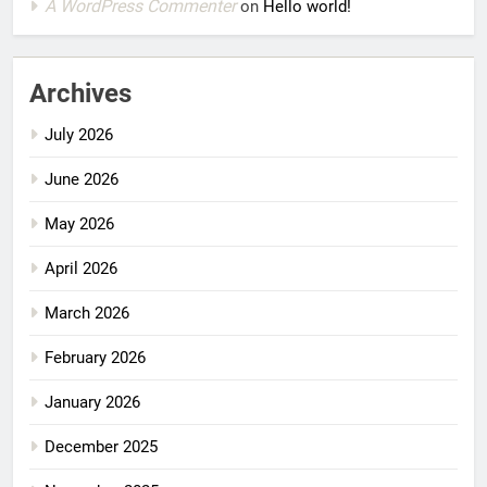
A WordPress Commenter
on
Hello world!
Archives
July 2026
June 2026
May 2026
April 2026
March 2026
February 2026
January 2026
December 2025