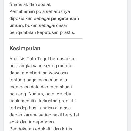
finansial, dan sosial.
Pemahaman pola seharusnya
diposisikan sebagai
pengetahuan
umum
, bukan sebagai dasar
pengambilan keputusan praktis.
Kesimpulan
Analisis Toto Togel berdasarkan
pola angka yang sering muncul
dapat memberikan wawasan
tentang bagaimana manusia
membaca data dan memahami
peluang. Namun, pola tersebut
tidak memiliki kekuatan prediktif
terhadap hasil undian di masa
depan karena setiap hasil bersifat
acak dan independen.
Pendekatan edukatif dan kritis