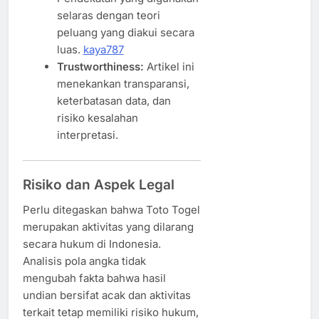
selaras dengan teori
peluang yang diakui secara
luas.
kaya787
Trustworthiness:
Artikel ini
menekankan transparansi,
keterbatasan data, dan
risiko kesalahan
interpretasi.
Risiko dan Aspek Legal
Perlu ditegaskan bahwa Toto Togel
merupakan aktivitas yang dilarang
secara hukum di Indonesia.
Analisis pola angka tidak
mengubah fakta bahwa hasil
undian bersifat acak dan aktivitas
terkait tetap memiliki risiko hukum,