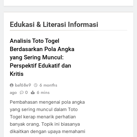
Edukasi & Literasi Informasi
Analisis Toto Togel
Berdasarkan Pola Angka
yang Sering Muncul:
Perspektif Edukatif dan
Kritis
baf68e9
6 months
ago
0
6 mins
Pembahasan mengenai pola angka
yang sering muncul dalam Toto
Togel kerap menarik perhatian
banyak orang. Topik ini biasanya
dikaitkan dengan upaya memahami