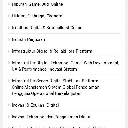
Hiburan, Game, Judi Online
Hukum, Olahraga, Ekonomi
Identitas Digital & Komunikasi Online
Industri Perjudian
Infrastruktur Digital & Reliabilitas Platform
Infrastruktur Digital, Teknologi Game, Web Development,
UX & Performance, Inovasi Sistem
Infrastruktur Server Digital,Stabilitas Platform
Online,Manajemen Sistem Global,Pengalaman
Pengguna,Operasional Berkelanjutan
Inovasi & Edukasi Digital
Inovasi Teknologi dan Pengalaman Digital