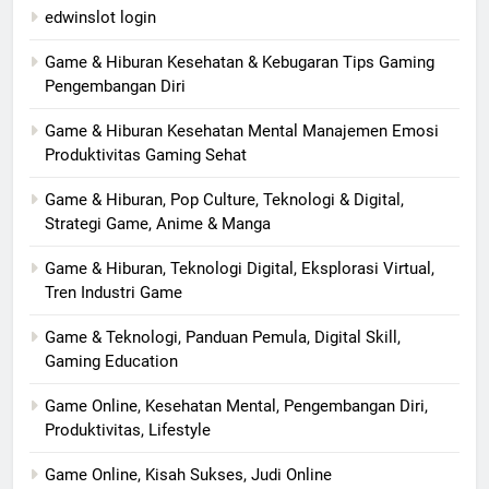
edwinslot login
Game & Hiburan Kesehatan & Kebugaran Tips Gaming
Pengembangan Diri
Game & Hiburan Kesehatan Mental Manajemen Emosi
Produktivitas Gaming Sehat
Game & Hiburan, Pop Culture, Teknologi & Digital,
Strategi Game, Anime & Manga
Game & Hiburan, Teknologi Digital, Eksplorasi Virtual,
Tren Industri Game
Game & Teknologi, Panduan Pemula, Digital Skill,
Gaming Education
Game Online, Kesehatan Mental, Pengembangan Diri,
Produktivitas, Lifestyle
Game Online, Kisah Sukses, Judi Online