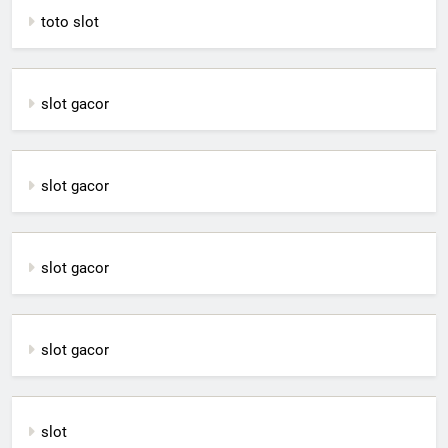
toto slot
slot gacor
slot gacor
slot gacor
slot gacor
slot