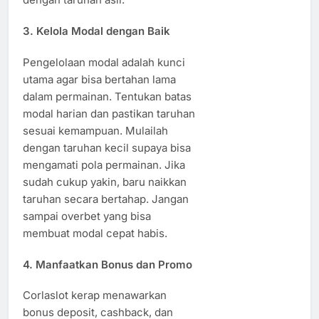
3. Kelola Modal dengan Baik
Pengelolaan modal adalah kunci
utama agar bisa bertahan lama
dalam permainan. Tentukan batas
modal harian dan pastikan taruhan
sesuai kemampuan. Mulailah
dengan taruhan kecil supaya bisa
mengamati pola permainan. Jika
sudah cukup yakin, baru naikkan
taruhan secara bertahap. Jangan
sampai overbet yang bisa
membuat modal cepat habis.
4. Manfaatkan Bonus dan Promo
Corlaslot kerap menawarkan
bonus deposit, cashback, dan