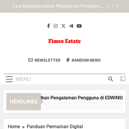
Skip
Cara Mengoptimalkan Pengalaman Akses
to
EDWINSLOT secara Nyaman dan Terarah
content
Cara Mengoptimalkan Pengalaman Akses
LEBAH4D secara Nyaman dan Terarah
Cara Mengoptimalkan Pengalaman Pengguna di
EDWINSLOT secara Aman dan Terkendali
Cara Mengoptimalkan Pengalaman Pengguna di
LEBAH4D
Fimco Estate
Dapatkan Properti Impian Anda Dengan
Cara Mengoptimalkan Pengalaman Akses
NEWSLETTER
RANDOM NEWS
EDWINSLOT secara Nyaman dan Terarah
FIMCO Estate. Agen Real Estate Yang
Cara Mengoptimalkan Pengalaman Akses
Siap Membantu Anda Menemukan
LEBAH4D secara Nyaman dan Terarah
MENU
Rumah Yang Sempurna.
ra Mengoptimalkan Pengalaman Pengguna di EDWINSLOT sec
HEADLINES
Weeks Ago
Home
Panduan Permainan Digital