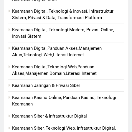
Keamanan Digital, Teknologi & Inovasi, Infrastruktur
Sistem, Privasi & Data, Transformasi Platform
Keamanan Digital, Teknologi Modern, Privasi Online,
Inovasi Sistem
Keamanan Digital,Panduan Akses,Manajemen
Akun,Teknologi Web,Literasi Internet
Keamanan Digital,Teknologi Web,Panduan
Akses,Manajemen Domain,Literasi Internet
Keamanan Jaringan & Privasi Siber
Keamanan Kasino Online, Panduan Kasino, Teknologi
Keamanan
Keamanan Siber & Infrastruktur Digital
Keamanan Siber, Teknologi Web, Infrastruktur Digital,