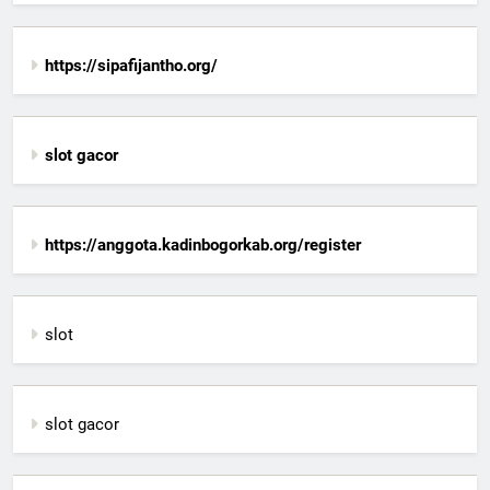
https://sipafijantho.org/
slot gacor
https://anggota.kadinbogorkab.org/register
slot
slot gacor