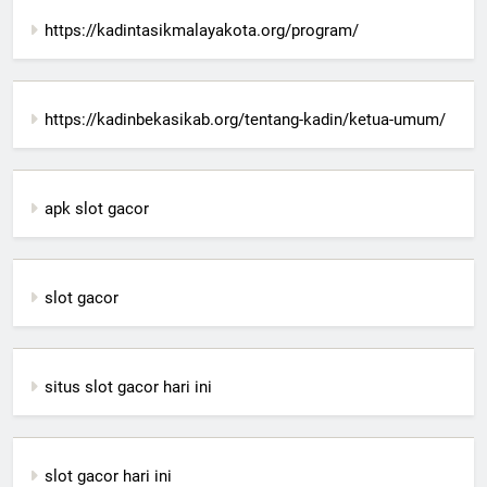
https://kadintasikmalayakota.org/program/
https://kadinbekasikab.org/tentang-kadin/ketua-umum/
apk slot gacor
slot gacor
situs slot gacor hari ini
slot gacor hari ini