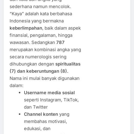
sederhana namun mencolok.
“Kaya” adalah kata berbahasa
Indonesia yang bermakna
keberlimpahan
, baik dalam aspek
finansial, pengalaman, hingga
wawasan. Sedangkan
787
merupakan kombinasi angka yang
secara numerologis sering
dihubungkan dengan
spiritualitas
(7) dan keberuntungan (8).
Nama ini mulai banyak digunakan
dalam:
Username media sosial
seperti Instagram, TikTok,
dan Twitter
Channel konten
yang
membahas motivasi,
edukasi, dan