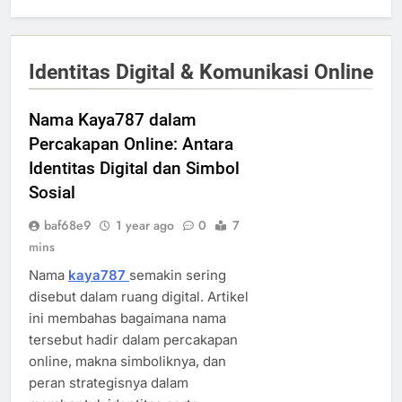
Identitas Digital & Komunikasi Online
Nama Kaya787 dalam
Percakapan Online: Antara
Identitas Digital dan Simbol
Sosial
baf68e9
1 year ago
0
7
mins
Nama
kaya787
semakin sering
disebut dalam ruang digital. Artikel
ini membahas bagaimana nama
tersebut hadir dalam percakapan
online, makna simboliknya, dan
peran strategisnya dalam