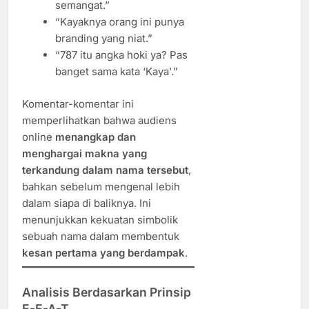
semangat.”
“Kayaknya orang ini punya
branding yang niat.”
“787 itu angka hoki ya? Pas
banget sama kata ‘Kaya’.”
Komentar-komentar ini
memperlihatkan bahwa audiens
online
menangkap dan
menghargai makna yang
terkandung dalam nama tersebut
,
bahkan sebelum mengenal lebih
dalam siapa di baliknya. Ini
menunjukkan kekuatan simbolik
sebuah nama dalam membentuk
kesan pertama yang berdampak
.
Analisis Berdasarkan Prinsip
E-E-A-T