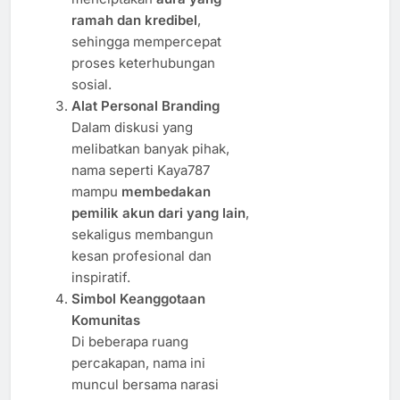
ramah dan kredibel
,
sehingga mempercepat
proses keterhubungan
sosial.
Alat Personal Branding
Dalam diskusi yang
melibatkan banyak pihak,
nama seperti Kaya787
mampu
membedakan
pemilik akun dari yang lain
,
sekaligus membangun
kesan profesional dan
inspiratif.
Simbol Keanggotaan
Komunitas
Di beberapa ruang
percakapan, nama ini
muncul bersama narasi