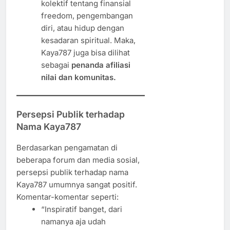
kolektif tentang finansial
freedom, pengembangan
diri, atau hidup dengan
kesadaran spiritual. Maka,
Kaya787 juga bisa dilihat
sebagai
penanda afiliasi
nilai dan komunitas.
Persepsi Publik terhadap
Nama Kaya787
Berdasarkan pengamatan di
beberapa forum dan media sosial,
persepsi publik terhadap nama
Kaya787 umumnya sangat positif.
Komentar-komentar seperti:
“Inspiratif banget, dari
namanya aja udah