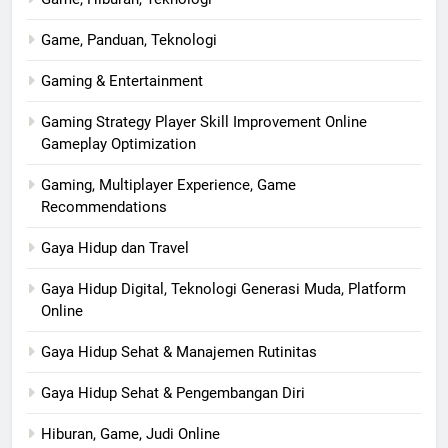
Game, Panduan, Teknologi
Gaming & Entertainment
Gaming Strategy Player Skill Improvement Online
Gameplay Optimization
Gaming, Multiplayer Experience, Game
Recommendations
Gaya Hidup dan Travel
Gaya Hidup Digital, Teknologi Generasi Muda, Platform
Online
Gaya Hidup Sehat & Manajemen Rutinitas
Gaya Hidup Sehat & Pengembangan Diri
Hiburan, Game, Judi Online