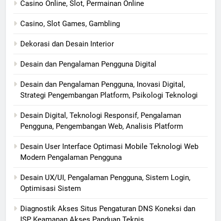
Casino Online, Slot, Permainan Online
Casino, Slot Games, Gambling
Dekorasi dan Desain Interior
Desain dan Pengalaman Pengguna Digital
Desain dan Pengalaman Pengguna, Inovasi Digital,
Strategi Pengembangan Platform, Psikologi Teknologi
Desain Digital, Teknologi Responsif, Pengalaman
Pengguna, Pengembangan Web, Analisis Platform
Desain User Interface Optimasi Mobile Teknologi Web
Modern Pengalaman Pengguna
Desain UX/UI, Pengalaman Pengguna, Sistem Login,
Optimisasi Sistem
Diagnostik Akses Situs Pengaturan DNS Koneksi dan
ISP Keamanan Akses Panduan Teknis