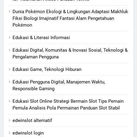
Dunia Pokémon Ekologi & Lingkungan Adaptasi Makhluk
Fiksi Biologi Imajinatif Fantasi Alam Pengetahuan
Pokémon
Edukasi & Literasi Informasi
Edukasi Digital, Komunitas & Inovasi Sosial, Teknologi &
Pengalaman Pengguna
Edukasi Game, Teknologi Hiburan
Edukasi Pengguna Digital, Manajemen Waktu,
Responsible Gaming
Edukasi Slot Online Strategi Bermain Slot Tips Pemain
Pemula Analisis Pola Permainan Panduan Slot Stabil
edwinslot alternatif
edwinslot login