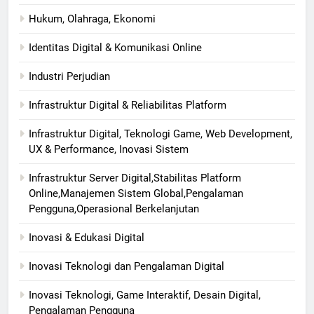
Hukum, Olahraga, Ekonomi
Identitas Digital & Komunikasi Online
Industri Perjudian
Infrastruktur Digital & Reliabilitas Platform
Infrastruktur Digital, Teknologi Game, Web Development,
UX & Performance, Inovasi Sistem
Infrastruktur Server Digital,Stabilitas Platform
Online,Manajemen Sistem Global,Pengalaman
Pengguna,Operasional Berkelanjutan
Inovasi & Edukasi Digital
Inovasi Teknologi dan Pengalaman Digital
Inovasi Teknologi, Game Interaktif, Desain Digital,
Pengalaman Pengguna