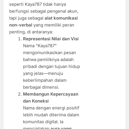
seperti Kaya787 tidak hanya
berfungsi sebagai pengenal akun,
tapi juga sebagai
alat komunikasi
non-verbal
yang memiliki peran
penting, di antaranya:
Representasi Nilai dan Visi
Nama “Kaya787”
mengomunikasikan pesan
bahwa pemiliknya adalah
pribadi dengan tujuan hidup
yang jelas—menuju
keberlimpahan dalam
berbagai dimensi.
Membangun Kepercayaan
dan Koneksi
Nama dengan energi positif
lebih mudah diterima dalam
komunitas digital. Ia
menciptakan
aura yang