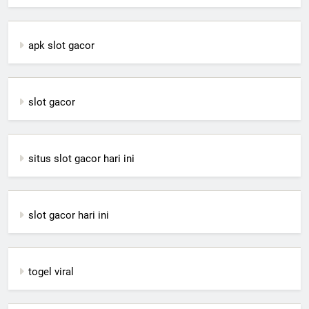
apk slot gacor
slot gacor
situs slot gacor hari ini
slot gacor hari ini
togel viral