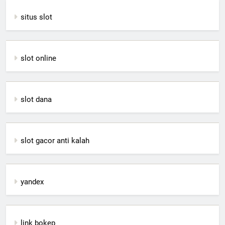
situs slot
slot online
slot dana
slot gacor anti kalah
yandex
link bokep