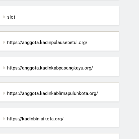
slot
https://anggota.kadinpulausebetul.org/
https://anggota.kadinkabpasangkayu.org/
https://anggota.kadinkablimapuluhkota.org/
https://kadinbinjaikota.org/