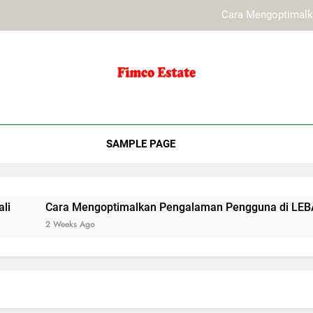
Cara Mengoptimal
Cara Mengoptimalkan Pengalaman Akses E
Cara Mengoptimalkan Pengalaman Akses
co Estate
Cara Mengoptimalkan Pengalaman Pengguna di ED
tkan Properti Impian Anda Dengan FIMCO Estate. Agen Real 
Sempurna.
Cara Mengoptimal
SAMPLE PAGE
Cara Mengoptimalkan Pengalaman Akses E
Cara Mengoptimalkan Pengalaman Akses
ra Mengoptimalkan Pengalaman Pengguna di LEBAH4D
eeks Ago