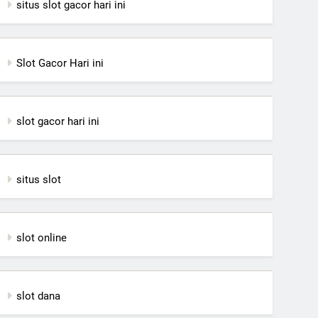
situs slot gacor hari ini
Slot Gacor Hari ini
slot gacor hari ini
situs slot
slot online
slot dana