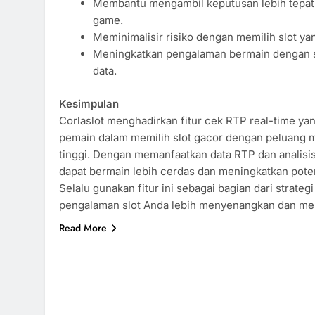
Membantu mengambil keputusan lebih tepat
game.
Meminimalisir risiko dengan memilih slot ya
Meningkatkan pengalaman bermain dengan st
data.
Kesimpulan
Corlaslot menghadirkan fitur cek RTP real-time 
pemain dalam memilih slot gacor dengan peluang 
tinggi. Dengan memanfaatkan data RTP dan analisis 
dapat bermain lebih cerdas dan meningkatkan pot
Selalu gunakan fitur ini sebagai bagian dari strateg
pengalaman slot Anda lebih menyenangkan dan m
Read More