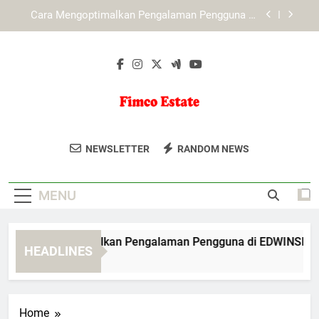
Skip
Cara Mengoptimalkan Pengalaman Akses
to
EDWINSLOT secara Nyaman dan Terarah
content
Cara Mengoptimalkan Pengalaman Akses
LEBAH4D secara Nyaman dan Terarah
Cara Mengoptimalkan Pengalaman Pengguna di
EDWINSLOT secara Aman dan Terkendali
Cara Mengoptimalkan Pengalaman Pengguna di
LEBAH4D
Fimco Estate
Dapatkan Properti Impian Anda Dengan
Cara Mengoptimalkan Pengalaman Akses
NEWSLETTER
RANDOM NEWS
EDWINSLOT secara Nyaman dan Terarah
FIMCO Estate. Agen Real Estate Yang
Cara Mengoptimalkan Pengalaman Akses
Siap Membantu Anda Menemukan
LEBAH4D secara Nyaman dan Terarah
MENU
Rumah Yang Sempurna.
ra Mengoptimalkan Pengalaman Pengguna di EDWINSLOT sec
HEADLINES
Weeks Ago
Home