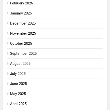
February 2026
January 2026
December 2025
November 2025
October 2025
September 2025
August 2025
July 2025
June 2025
May 2025
April 2025