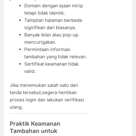
Domain dengan ejaan mirip
tetapi tidak identik.
Tampilan halaman berbeda
signifikan dari biasanya.
Banyak iklan atau pop-up
mencurigakan.
Permintaan informasi
tambahan yang tidak relevan.
Sertifikat keamanan tidak
valid.
Jika menemukan salah satu dari
tanda tersebut,segera hentikan
proses login dan lakukan verifikasi
ulang.
Praktik Keamanan
Tambahan untuk