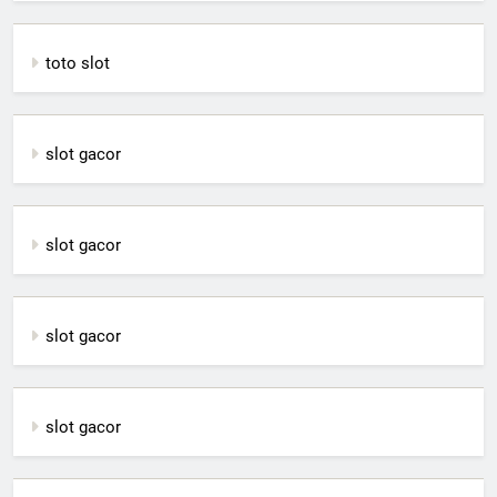
toto slot
slot gacor
slot gacor
slot gacor
slot gacor