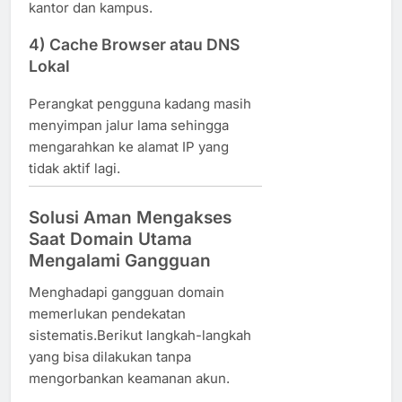
kantor dan kampus.
4) Cache Browser atau DNS
Lokal
Perangkat pengguna kadang masih
menyimpan jalur lama sehingga
mengarahkan ke alamat IP yang
tidak aktif lagi.
Solusi Aman Mengakses
Saat Domain Utama
Mengalami Gangguan
Menghadapi gangguan domain
memerlukan pendekatan
sistematis.Berikut langkah-langkah
yang bisa dilakukan tanpa
mengorbankan keamanan akun.