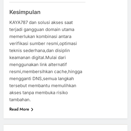
Kesimpulan
KAYA787 dan solusi akses saat
terjadi gangguan domain utama
memerlukan kombinasi antara
verifikasi sumber resmi,optimasi
teknis sederhana,dan disiplin
keamanan digital.Mulai dari
menggunakan link alternatif
resmi,membersihkan cache,hingga
mengganti DNS,semua langkah
tersebut membantu memulihkan
akses tanpa membuka risiko
tambahan.
Read More