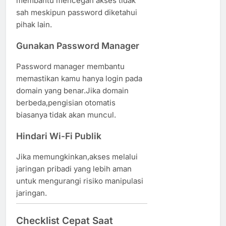
membantu mencegah akses tidak
sah meskipun password diketahui
pihak lain.
Gunakan Password Manager
Password manager membantu
memastikan kamu hanya login pada
domain yang benar.Jika domain
berbeda,pengisian otomatis
biasanya tidak akan muncul.
Hindari Wi-Fi Publik
Jika memungkinkan,akses melalui
jaringan pribadi yang lebih aman
untuk mengurangi risiko manipulasi
jaringan.
Checklist Cepat Saat