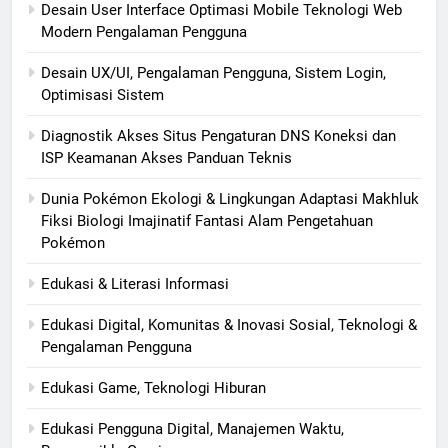
Desain User Interface Optimasi Mobile Teknologi Web
Modern Pengalaman Pengguna
Desain UX/UI, Pengalaman Pengguna, Sistem Login,
Optimisasi Sistem
Diagnostik Akses Situs Pengaturan DNS Koneksi dan
ISP Keamanan Akses Panduan Teknis
Dunia Pokémon Ekologi & Lingkungan Adaptasi Makhluk
Fiksi Biologi Imajinatif Fantasi Alam Pengetahuan
Pokémon
Edukasi & Literasi Informasi
Edukasi Digital, Komunitas & Inovasi Sosial, Teknologi &
Pengalaman Pengguna
Edukasi Game, Teknologi Hiburan
Edukasi Pengguna Digital, Manajemen Waktu,