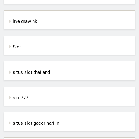
live draw hk
Slot
situs slot thailand
slot777
situs slot gacor hari ini