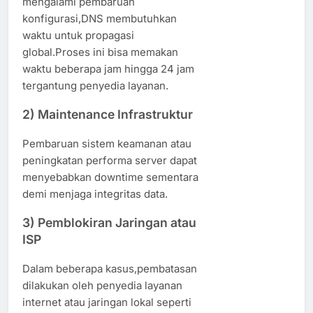
mengalami pembaruan
konfigurasi,DNS membutuhkan
waktu untuk propagasi
global.Proses ini bisa memakan
waktu beberapa jam hingga 24 jam
tergantung penyedia layanan.
2) Maintenance Infrastruktur
Pembaruan sistem keamanan atau
peningkatan performa server dapat
menyebabkan downtime sementara
demi menjaga integritas data.
3) Pemblokiran Jaringan atau
ISP
Dalam beberapa kasus,pembatasan
dilakukan oleh penyedia layanan
internet atau jaringan lokal seperti