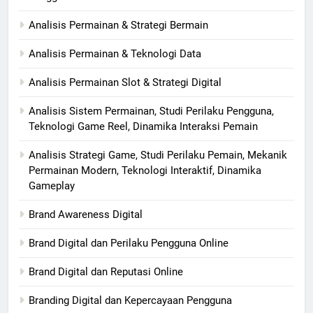
Analisis Permainan & Strategi Bermain
Analisis Permainan & Teknologi Data
Analisis Permainan Slot & Strategi Digital
Analisis Sistem Permainan, Studi Perilaku Pengguna,
Teknologi Game Reel, Dinamika Interaksi Pemain
Analisis Strategi Game, Studi Perilaku Pemain, Mekanik
Permainan Modern, Teknologi Interaktif, Dinamika
Gameplay
Brand Awareness Digital
Brand Digital dan Perilaku Pengguna Online
Brand Digital dan Reputasi Online
Branding Digital dan Kepercayaan Pengguna