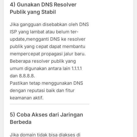
4) Gunakan DNS Resolver
Publik yang Stabil
Jika gangguan disebabkan oleh DNS
ISP yang lambat atau belum ter-
update,mengganti DNS ke resolver
publik yang cepat dapat membantu
mempercepat propagasi jalur baru.
Beberapa resolver publik yang
umum digunakan antara lain 1.1.1.1
dan 8.8.8.8.
Pastikan tetap menggunakan DNS
dengan reputasi baik dan fitur
keamanan aktif.
5) Coba Akses dari Jaringan
Berbeda
Jika domain tidak bisa diakses di