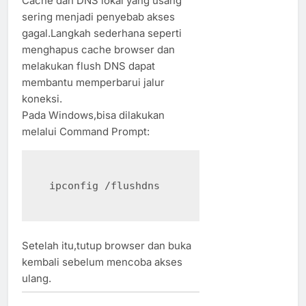
Cache dan DNS lokal yang usang
sering menjadi penyebab akses
gagal.Langkah sederhana seperti
menghapus cache browser dan
melakukan flush DNS dapat
membantu memperbarui jalur
koneksi.
Pada Windows,bisa dilakukan
melalui Command Prompt:
ipconfig /flushdns  
Setelah itu,tutup browser dan buka
kembali sebelum mencoba akses
ulang.