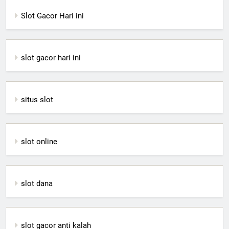
Slot Gacor Hari ini
slot gacor hari ini
situs slot
slot online
slot dana
slot gacor anti kalah