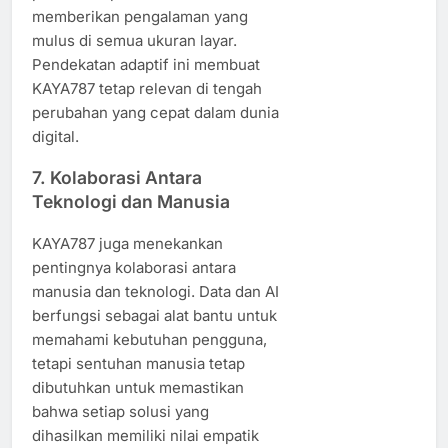
memberikan pengalaman yang
mulus di semua ukuran layar.
Pendekatan adaptif ini membuat
KAYA787 tetap relevan di tengah
perubahan yang cepat dalam dunia
digital.
7. Kolaborasi Antara
Teknologi dan Manusia
KAYA787 juga menekankan
pentingnya kolaborasi antara
manusia dan teknologi. Data dan AI
berfungsi sebagai alat bantu untuk
memahami kebutuhan pengguna,
tetapi sentuhan manusia tetap
dibutuhkan untuk memastikan
bahwa setiap solusi yang
dihasilkan memiliki nilai empatik