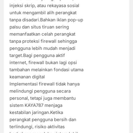
injeksi skrip, atau rekayasa sosial
untuk mengambil alih perangkat
tanpa disadari.Bahkan iklan pop-up
palsu dan situs tiruan sering
memanfaatkan celah perangkat
tanpa proteksi firewall sehingga
pengguna lebih mudah menjadi
target.Bagi pengguna aktif
internet, firewall bukan lagi opsi
tambahan melainkan fondasi utama
keamanan digital
Implementasi firewall tidak hanya
melindungi pengguna secara
personal, tetapi juga membantu
sistem KAYA787 menjaga
kestabilan jaringan.Ketika
perangkat pengguna bersih dan
terlindungi, risiko aktivitas