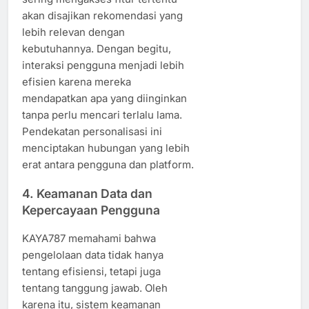
akan disajikan rekomendasi yang
lebih relevan dengan
kebutuhannya. Dengan begitu,
interaksi pengguna menjadi lebih
efisien karena mereka
mendapatkan apa yang diinginkan
tanpa perlu mencari terlalu lama.
Pendekatan personalisasi ini
menciptakan hubungan yang lebih
erat antara pengguna dan platform.
4. Keamanan Data dan
Kepercayaan Pengguna
KAYA787 memahami bahwa
pengelolaan data tidak hanya
tentang efisiensi, tetapi juga
tentang tanggung jawab. Oleh
karena itu, sistem keamanan