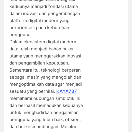
keduanya menjadi fondasi utama
dalam inovasi dan pengembangan
platform digital modern yang
berorientasi pada kebutuhan
pengguna.
Dalam ekosistem digital modern,
data telah menjadi bahan bakar
utama yang menggerakkan inovasi
dan pengambilan keputusan.
Sementara itu, teknologi berperan
sebagai mesin yang mengolah dan
mengoptimalkan data agar menjadi
sesuatu yang bernilai.
KAYA787
memahami hubungan simbiotik ini
dan berhasil memadukan keduanya
untuk menghadirkan pengalaman
pengguna yang lebih baik, efisien,
dan berkesinambungan. Melalui