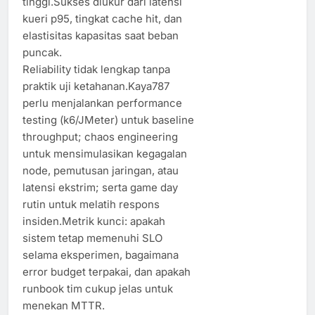
tinggi.Sukses diukur dari latensi
kueri p95, tingkat cache hit, dan
elastisitas kapasitas saat beban
puncak.
Reliability tidak lengkap tanpa
praktik uji ketahanan.Kaya787
perlu menjalankan performance
testing (k6/JMeter) untuk baseline
throughput; chaos engineering
untuk mensimulasikan kegagalan
node, pemutusan jaringan, atau
latensi ekstrim; serta game day
rutin untuk melatih respons
insiden.Metrik kunci: apakah
sistem tetap memenuhi SLO
selama eksperimen, bagaimana
error budget terpakai, dan apakah
runbook tim cukup jelas untuk
menekan MTTR.