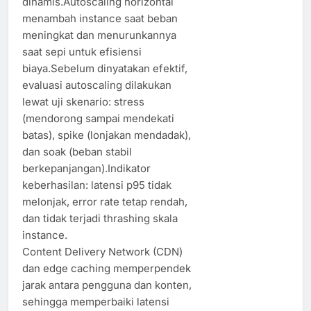
dinamis.Autoscaling horizontal
menambah instance saat beban
meningkat dan menurunkannya
saat sepi untuk efisiensi
biaya.Sebelum dinyatakan efektif,
evaluasi autoscaling dilakukan
lewat uji skenario: stress
(mendorong sampai mendekati
batas), spike (lonjakan mendadak),
dan soak (beban stabil
berkepanjangan).Indikator
keberhasilan: latensi p95 tidak
melonjak, error rate tetap rendah,
dan tidak terjadi thrashing skala
instance.
Content Delivery Network (CDN)
dan edge caching memperpendek
jarak antara pengguna dan konten,
sehingga memperbaiki latensi