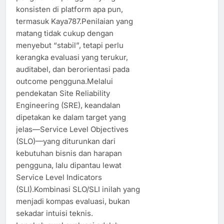
konsisten di platform apa pun,
termasuk Kaya787.Penilaian yang
matang tidak cukup dengan
menyebut “stabil”, tetapi perlu
kerangka evaluasi yang terukur,
auditabel, dan berorientasi pada
outcome pengguna.Melalui
pendekatan Site Reliability
Engineering (SRE), keandalan
dipetakan ke dalam target yang
jelas—Service Level Objectives
(SLO)—yang diturunkan dari
kebutuhan bisnis dan harapan
pengguna, lalu dipantau lewat
Service Level Indicators
(SLI).Kombinasi SLO/SLI inilah yang
menjadi kompas evaluasi, bukan
sekadar intuisi teknis.