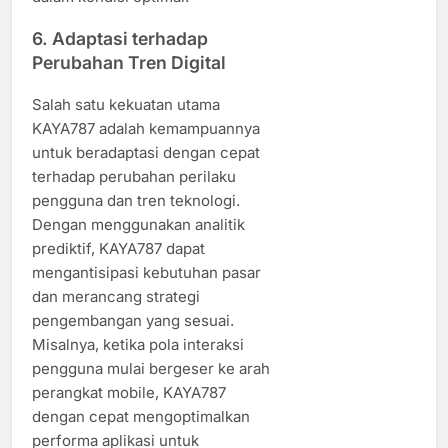
6. Adaptasi terhadap
Perubahan Tren Digital
Salah satu kekuatan utama
KAYA787 adalah kemampuannya
untuk beradaptasi dengan cepat
terhadap perubahan perilaku
pengguna dan tren teknologi.
Dengan menggunakan analitik
prediktif, KAYA787 dapat
mengantisipasi kebutuhan pasar
dan merancang strategi
pengembangan yang sesuai.
Misalnya, ketika pola interaksi
pengguna mulai bergeser ke arah
perangkat mobile, KAYA787
dengan cepat mengoptimalkan
performa aplikasi untuk