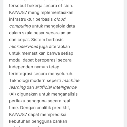
tersebut bekerja secara efisien.
KAYA787 mengimplementasikan
infrastruktur berbasis
cloud
computing
untuk mengelola data
dalam skala besar secara aman
dan cepat. Sistem berbasis
microservices
juga diterapkan
untuk memastikan bahwa setiap
modul dapat beroperasi secara
independen namun tetap
terintegrasi secara menyeluruh.
Teknologi modern seperti
machine
learning
dan
artificial intelligence
(AI) digunakan untuk menganalisis
perilaku pengguna secara real-
time. Dengan analitik prediktif,
KAYA787 dapat memprediksi
kebutuhan pengguna bahkan