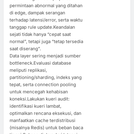
permintaan abnormal yang ditahan
di edge, dampak serangan
terhadap latensi/error, serta waktu
tanggap rule update.Keandalan
sejati tidak hanya “cepat saat
normal”, tetapi juga “tetap tersedia
saat diserang”.
Data layer sering menjadi sumber
bottleneck.Evaluasi database
meliputi replikasi,
partitioning/sharding, indeks yang
tepat, serta connection pooling
untuk mencegah kehabisan
koneksi.Lakukan kueri audit:
identifikasi kueri lambat,
optimalkan rencana eksekusi, dan
manfaatkan cache terdistribusi
(misalnya Redis) untuk beban baca