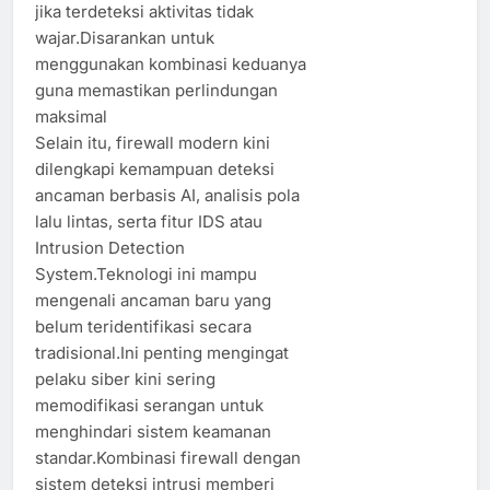
jika terdeteksi aktivitas tidak
wajar.Disarankan untuk
menggunakan kombinasi keduanya
guna memastikan perlindungan
maksimal
Selain itu, firewall modern kini
dilengkapi kemampuan deteksi
ancaman berbasis AI, analisis pola
lalu lintas, serta fitur IDS atau
Intrusion Detection
System.Teknologi ini mampu
mengenali ancaman baru yang
belum teridentifikasi secara
tradisional.Ini penting mengingat
pelaku siber kini sering
memodifikasi serangan untuk
menghindari sistem keamanan
standar.Kombinasi firewall dengan
sistem deteksi intrusi memberi