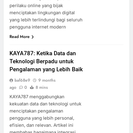
perilaku online yang bijak
menciptakan lingkungan digital
yang lebih terlindungi bagi seluruh
pengguna internet modern
Read More
KAYA787: Ketika Data dan
Teknologi Berpadu untuk
Pengalaman yang Lebih Baik
baf68e9
9 months
ago
0
8 mins
KAYA787 menggabungkan
kekuatan data dan teknologi untuk
menciptakan pengalaman
pengguna yang lebih personal,
efisien, dan relevan. Artikel ini
membahas bagaimana integrasi