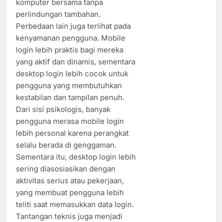
komputer bersama tanpa
perlindungan tambahan.
Perbedaan lain juga terlihat pada
kenyamanan pengguna. Mobile
login lebih praktis bagi mereka
yang aktif dan dinamis, sementara
desktop login lebih cocok untuk
pengguna yang membutuhkan
kestabilan dan tampilan penuh.
Dari sisi psikologis, banyak
pengguna merasa mobile login
lebih personal karena perangkat
selalu berada di genggaman.
Sementara itu, desktop login lebih
sering diasosiasikan dengan
aktivitas serius atau pekerjaan,
yang membuat pengguna lebih
teliti saat memasukkan data login.
Tantangan teknis juga menjadi