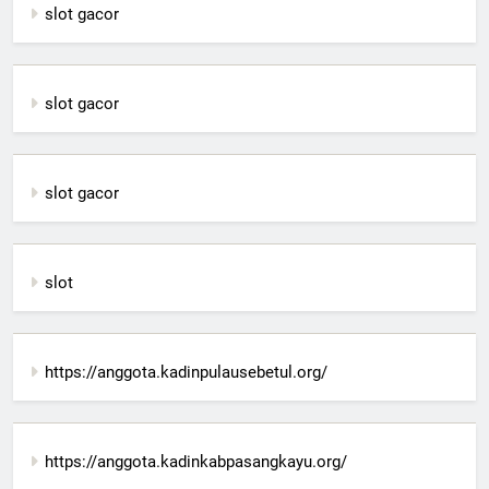
slot gacor
slot gacor
slot gacor
slot
https://anggota.kadinpulausebetul.org/
https://anggota.kadinkabpasangkayu.org/