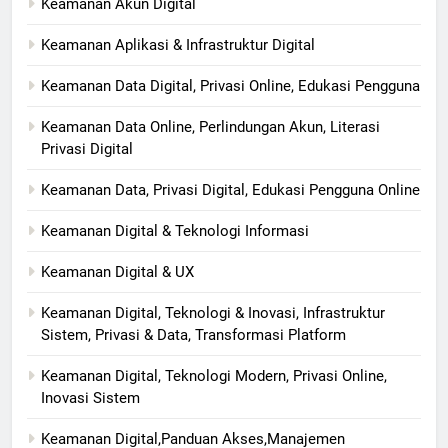
Keamanan Akun Digital
Keamanan Aplikasi & Infrastruktur Digital
Keamanan Data Digital, Privasi Online, Edukasi Pengguna
Keamanan Data Online, Perlindungan Akun, Literasi
Privasi Digital
Keamanan Data, Privasi Digital, Edukasi Pengguna Online
Keamanan Digital & Teknologi Informasi
Keamanan Digital & UX
Keamanan Digital, Teknologi & Inovasi, Infrastruktur
Sistem, Privasi & Data, Transformasi Platform
Keamanan Digital, Teknologi Modern, Privasi Online,
Inovasi Sistem
Keamanan Digital,Panduan Akses,Manajemen