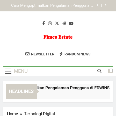
Skip
Cara Mengoptimalkan Pengalaman Akses
to
EDWINSLOT secara Nyaman dan Terarah
content
Cara Mengoptimalkan Pengalaman Akses
LEBAH4D secara Nyaman dan Terarah
Cara Mengoptimalkan Pengalaman Pengguna di
EDWINSLOT secara Aman dan Terkendali
Cara Mengoptimalkan Pengalaman Pengguna di
LEBAH4D
Fimco Estate
Dapatkan Properti Impian Anda Dengan
Cara Mengoptimalkan Pengalaman Akses
NEWSLETTER
RANDOM NEWS
EDWINSLOT secara Nyaman dan Terarah
FIMCO Estate. Agen Real Estate Yang
Cara Mengoptimalkan Pengalaman Akses
Siap Membantu Anda Menemukan
LEBAH4D secara Nyaman dan Terarah
MENU
Rumah Yang Sempurna.
ra Mengoptimalkan Pengalaman Pengguna di EDWINSLOT sec
HEADLINES
Weeks Ago
Home
Teknologi Digital.