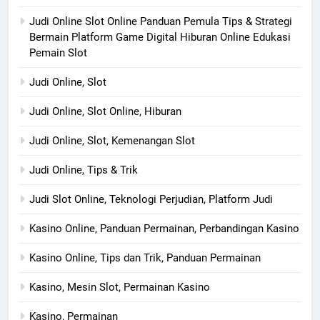
Judi Online Slot Online Panduan Pemula Tips & Strategi
Bermain Platform Game Digital Hiburan Online Edukasi
Pemain Slot
Judi Online, Slot
Judi Online, Slot Online, Hiburan
Judi Online, Slot, Kemenangan Slot
Judi Online, Tips & Trik
Judi Slot Online, Teknologi Perjudian, Platform Judi
Kasino Online, Panduan Permainan, Perbandingan Kasino
Kasino Online, Tips dan Trik, Panduan Permainan
Kasino, Mesin Slot, Permainan Kasino
Kasino, Permainan