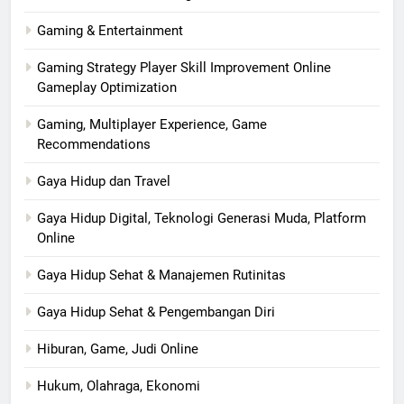
Gaming & Entertainment
Gaming Strategy Player Skill Improvement Online
Gameplay Optimization
Gaming, Multiplayer Experience, Game
Recommendations
Gaya Hidup dan Travel
Gaya Hidup Digital, Teknologi Generasi Muda, Platform
Online
Gaya Hidup Sehat & Manajemen Rutinitas
Gaya Hidup Sehat & Pengembangan Diri
Hiburan, Game, Judi Online
Hukum, Olahraga, Ekonomi