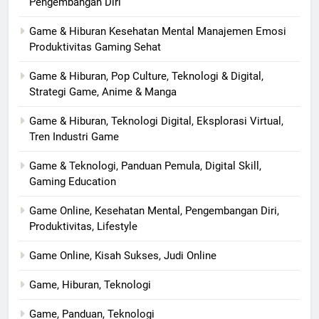
Pengembangan Diri
Game & Hiburan Kesehatan Mental Manajemen Emosi
Produktivitas Gaming Sehat
Game & Hiburan, Pop Culture, Teknologi & Digital,
Strategi Game, Anime & Manga
Game & Hiburan, Teknologi Digital, Eksplorasi Virtual,
Tren Industri Game
Game & Teknologi, Panduan Pemula, Digital Skill,
Gaming Education
Game Online, Kesehatan Mental, Pengembangan Diri,
Produktivitas, Lifestyle
Game Online, Kisah Sukses, Judi Online
Game, Hiburan, Teknologi
Game, Panduan, Teknologi