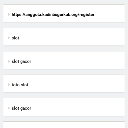
https://anggota.kadinbogorkab.org/register
slot
slot gacor
toto slot
slot gacor