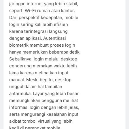
jaringan internet yang lebih stabil,
seperti Wi-Fi rumah atau kantor.
Dari perspektif kecepatan, mobile
login sering kali lebih efisien
karena terintegrasi langsung
dengan aplikasi. Autentikasi
biometrik membuat proses login
hanya memerlukan beberapa detik.
Sebaliknya, login melalui desktop
cenderung memakan waktu lebih
lama karena melibatkan input
manual. Meski begitu, desktop
unggul dalam hal tampilan
antarmuka. Layar yang lebih besar
memungkinkan pengguna melihat
informasi login dengan lebih jelas,
serta mengurangi kesalahan input
akibat tombol virtual yang lebih
kecil di perangkat mobile.