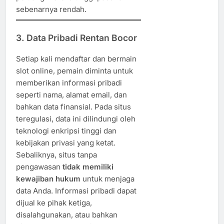
sebenarnya rendah.
3. Data Pribadi Rentan Bocor
Setiap kali mendaftar dan bermain
slot online, pemain diminta untuk
memberikan informasi pribadi
seperti nama, alamat email, dan
bahkan data finansial. Pada situs
teregulasi, data ini dilindungi oleh
teknologi enkripsi tinggi dan
kebijakan privasi yang ketat.
Sebaliknya, situs tanpa
pengawasan
tidak memiliki
kewajiban hukum
untuk menjaga
data Anda. Informasi pribadi dapat
dijual ke pihak ketiga,
disalahgunakan, atau bahkan