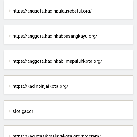
https://anggota.kadinpulausebetul.org/
https://anggota.kadinkabpasangkayu.org/
https://anggota.kadinkablimapuluhkota.org/
https://kadinbinjaikota.org/
slot gacor
https://kadintasikmalayakota.org/program/