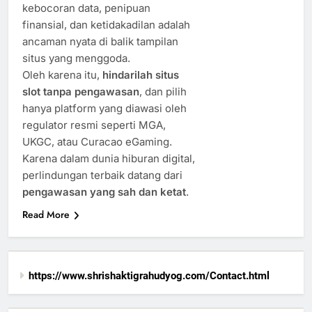
kebocoran data, penipuan
finansial, dan ketidakadilan adalah
ancaman nyata di balik tampilan
situs yang menggoda.
Oleh karena itu,
hindarilah situs
slot tanpa pengawasan
, dan pilih
hanya platform yang diawasi oleh
regulator resmi seperti MGA,
UKGC, atau Curacao eGaming.
Karena dalam dunia hiburan digital,
perlindungan terbaik datang dari
pengawasan yang sah dan ketat
.
Read More
https://www.shrishaktigrahudyog.com/Contact.html