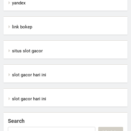
yandex
link bokep
situs slot gacor
slot gacor hari ini
slot gacor hari ini
Search