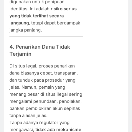
digunakan untuk penipuan
identitas. Ini adalah
risiko serius
yang tidak terlihat secara
langsung
, tetapi dapat berdampak
jangka panjang.
4. Penarikan Dana Tidak
Terjamin
Di situs legal, proses penarikan
dana biasanya cepat, transparan,
dan tunduk pada prosedur yang
jelas. Namun, pemain yang
menang besar di situs ilegal sering
mengalami penundaan, penolakan,
bahkan pemblokiran akun sepihak
tanpa alasan jelas.
Tanpa adanya regulator yang
mengawasi,
tidak ada mekanisme