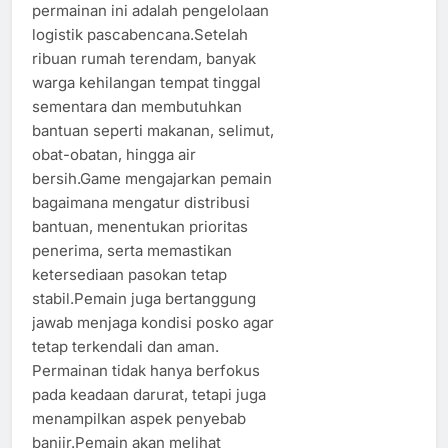
permainan ini adalah pengelolaan
logistik pascabencana.Setelah
ribuan rumah terendam, banyak
warga kehilangan tempat tinggal
sementara dan membutuhkan
bantuan seperti makanan, selimut,
obat-obatan, hingga air
bersih.Game mengajarkan pemain
bagaimana mengatur distribusi
bantuan, menentukan prioritas
penerima, serta memastikan
ketersediaan pasokan tetap
stabil.Pemain juga bertanggung
jawab menjaga kondisi posko agar
tetap terkendali dan aman.
Permainan tidak hanya berfokus
pada keadaan darurat, tetapi juga
menampilkan aspek penyebab
banjir.Pemain akan melihat