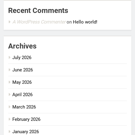
Recent Comments
A WordPress Commenter
on
Hello world!
Archives
July 2026
June 2026
May 2026
April 2026
March 2026
February 2026
January 2026