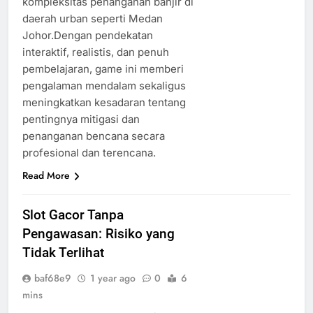
kompleksitas penanganan banjir di
daerah urban seperti Medan
Johor.Dengan pendekatan
interaktif, realistis, dan penuh
pembelajaran, game ini memberi
pengalaman mendalam sekaligus
meningkatkan kesadaran tentang
pentingnya mitigasi dan
penanganan bencana secara
profesional dan terencana.
Read More
Slot Gacor Tanpa
Pengawasan: Risiko yang
Tidak Terlihat
baf68e9
1 year ago
0
6
mins