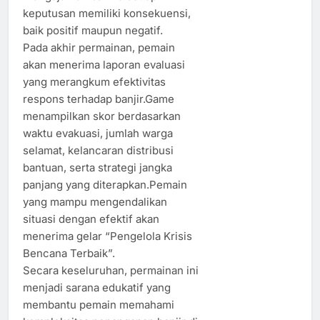
keputusan memiliki konsekuensi,
baik positif maupun negatif.
Pada akhir permainan, pemain
akan menerima laporan evaluasi
yang merangkum efektivitas
respons terhadap banjir.Game
menampilkan skor berdasarkan
waktu evakuasi, jumlah warga
selamat, kelancaran distribusi
bantuan, serta strategi jangka
panjang yang diterapkan.Pemain
yang mampu mengendalikan
situasi dengan efektif akan
menerima gelar “Pengelola Krisis
Bencana Terbaik”.
Secara keseluruhan, permainan ini
menjadi sarana edukatif yang
membantu pemain memahami