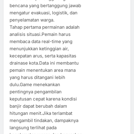
bencana yang bertanggung jawab
mengatur evakuasi, logistik, dan
penyelamatan warga.
Tahap pertama permainan adalah
analisis situasi.Pemain harus
membaca data real-time yang
menunjukkan ketinggian air,
kecepatan arus, serta kapasitas
drainase kota.Data ini membantu
pemain menentukan area mana
yang harus ditangani lebih
dulu.Game menekankan
pentingnya pengambilan
keputusan cepat karena kondisi
banjir dapat berubah dalam
hitungan menit.Jika terlambat
mengambil tindakan, dampaknya
langsung terlihat pada