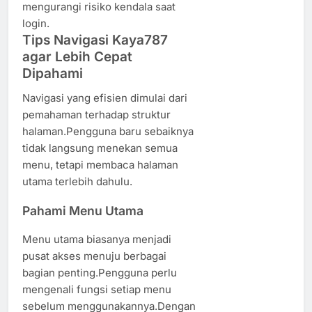
mengurangi risiko kendala saat
login.
Tips Navigasi Kaya787
agar Lebih Cepat
Dipahami
Navigasi yang efisien dimulai dari
pemahaman terhadap struktur
halaman.Pengguna baru sebaiknya
tidak langsung menekan semua
menu, tetapi membaca halaman
utama terlebih dahulu.
Pahami Menu Utama
Menu utama biasanya menjadi
pusat akses menuju berbagai
bagian penting.Pengguna perlu
mengenali fungsi setiap menu
sebelum menggunakannya.Dengan