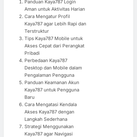
Panduan Kaya787 Login
Aman untuk Aktivitas Harian
Cara Mengatur Profil
Kaya787 agar Lebih Rapi dan
Terstruktur
Tips Kaya787 Mobile untuk
Akses Cepat dari Perangkat
Pribadi
Perbedaan Kaya787
Desktop dan Mobile dalam
Pengalaman Pengguna
Panduan Keamanan Akun
Kaya787 untuk Pengguna
Baru
Cara Mengatasi Kendala
Akses Kaya787 dengan
Langkah Sederhana
Strategi Menggunakan
Kaya787 agar Navigasi