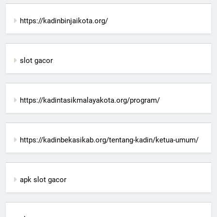
https://kadinbinjaikota.org/
slot gacor
https://kadintasikmalayakota.org/program/
https://kadinbekasikab.org/tentang-kadin/ketua-umum/
apk slot gacor