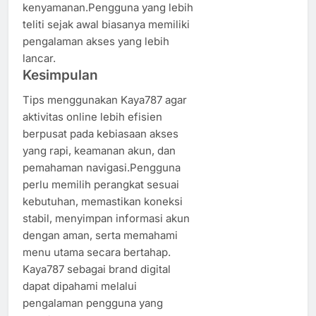
kenyamanan.Pengguna yang lebih
teliti sejak awal biasanya memiliki
pengalaman akses yang lebih
lancar.
Kesimpulan
Tips menggunakan Kaya787 agar
aktivitas online lebih efisien
berpusat pada kebiasaan akses
yang rapi, keamanan akun, dan
pemahaman navigasi.Pengguna
perlu memilih perangkat sesuai
kebutuhan, memastikan koneksi
stabil, menyimpan informasi akun
dengan aman, serta memahami
menu utama secara bertahap.
Kaya787 sebagai brand digital
dapat dipahami melalui
pengalaman pengguna yang