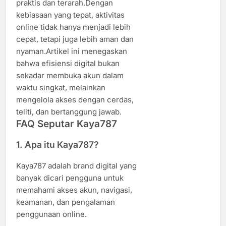
praktis dan terarah.Dengan
kebiasaan yang tepat, aktivitas
online tidak hanya menjadi lebih
cepat, tetapi juga lebih aman dan
nyaman.Artikel ini menegaskan
bahwa efisiensi digital bukan
sekadar membuka akun dalam
waktu singkat, melainkan
mengelola akses dengan cerdas,
teliti, dan bertanggung jawab.
FAQ Seputar Kaya787
1. Apa itu Kaya787?
Kaya787 adalah brand digital yang
banyak dicari pengguna untuk
memahami akses akun, navigasi,
keamanan, dan pengalaman
penggunaan online.