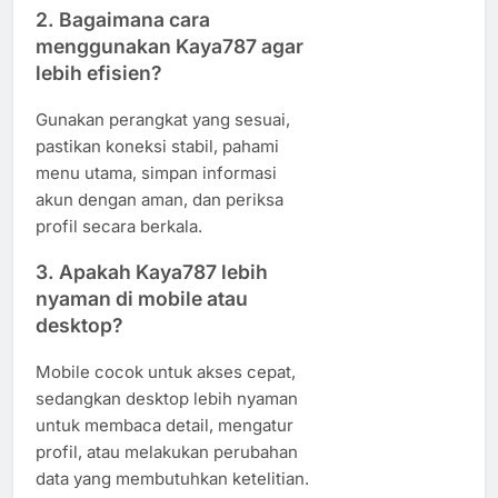
2. Bagaimana cara
menggunakan Kaya787 agar
lebih efisien?
Gunakan perangkat yang sesuai,
pastikan koneksi stabil, pahami
menu utama, simpan informasi
akun dengan aman, dan periksa
profil secara berkala.
3. Apakah Kaya787 lebih
nyaman di mobile atau
desktop?
Mobile cocok untuk akses cepat,
sedangkan desktop lebih nyaman
untuk membaca detail, mengatur
profil, atau melakukan perubahan
data yang membutuhkan ketelitian.