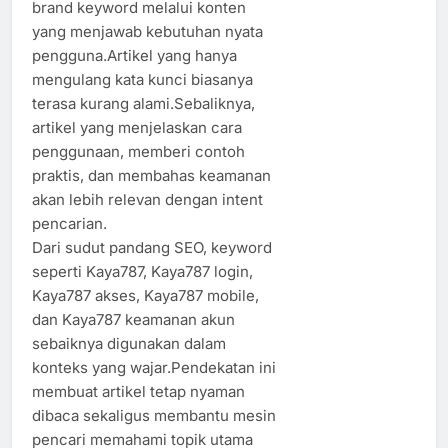
brand keyword melalui konten
yang menjawab kebutuhan nyata
pengguna.Artikel yang hanya
mengulang kata kunci biasanya
terasa kurang alami.Sebaliknya,
artikel yang menjelaskan cara
penggunaan, memberi contoh
praktis, dan membahas keamanan
akan lebih relevan dengan intent
pencarian.
Dari sudut pandang SEO, keyword
seperti Kaya787, Kaya787 login,
Kaya787 akses, Kaya787 mobile,
dan Kaya787 keamanan akun
sebaiknya digunakan dalam
konteks yang wajar.Pendekatan ini
membuat artikel tetap nyaman
dibaca sekaligus membantu mesin
pencari memahami topik utama