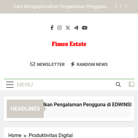
Skip
Cara Mengoptimalkan Pengalaman Akses
to
EDWINSLOT secara Nyaman dan Terarah
content
Cara Mengoptimalkan Pengalaman Akses
LEBAH4D secara Nyaman dan Terarah
Cara Mengoptimalkan Pengalaman Pengguna di
EDWINSLOT secara Aman dan Terkendali
Cara Mengoptimalkan Pengalaman Pengguna di
LEBAH4D
Fimco Estate
Dapatkan Properti Impian Anda Dengan
Cara Mengoptimalkan Pengalaman Akses
NEWSLETTER
RANDOM NEWS
EDWINSLOT secara Nyaman dan Terarah
FIMCO Estate. Agen Real Estate Yang
Cara Mengoptimalkan Pengalaman Akses
Siap Membantu Anda Menemukan
LEBAH4D secara Nyaman dan Terarah
MENU
Rumah Yang Sempurna.
ra Mengoptimalkan Pengalaman Pengguna di EDWINSLOT sec
HEADLINES
Weeks Ago
Home
Produktivitas Digital