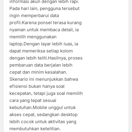
informasi akun dengan lebih rapi.
Pada hari lain, pengguna tersebut
ingin memperbarui data
profil.Karena ponsel terasa kurang
nyaman untuk membaca detail, ia
memilih menggunakan
laptop.Dengan layar lebih luas, ia
dapat memeriksa setiap kolom
dengan lebih teliti.Hasilnya, proses
pembaruan data berjalan lebih
cepat dan minim kesalahan.
Skenario ini menunjukkan bahwa
efisiensi bukan hanya soal
kecepatan, tetapi juga soal memilih
cara yang tepat sesuai
kebutuhan.Mobile unggul untuk
akses cepat, sedangkan desktop
lebih cocok untuk aktivitas yang
membutuhkan ketelitian.