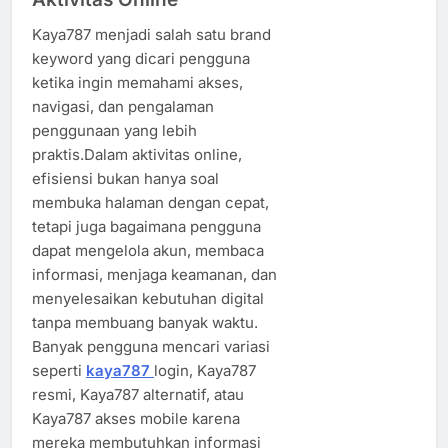
Kaya787 menjadi salah satu brand
keyword yang dicari pengguna
ketika ingin memahami akses,
navigasi, dan pengalaman
penggunaan yang lebih
praktis.Dalam aktivitas online,
efisiensi bukan hanya soal
membuka halaman dengan cepat,
tetapi juga bagaimana pengguna
dapat mengelola akun, membaca
informasi, menjaga keamanan, dan
menyelesaikan kebutuhan digital
tanpa membuang banyak waktu.
Banyak pengguna mencari variasi
seperti
kaya787
login, Kaya787
resmi, Kaya787 alternatif, atau
Kaya787 akses mobile karena
mereka membutuhkan informasi