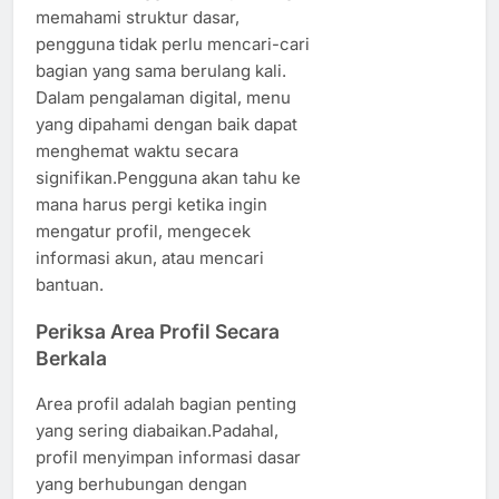
memahami struktur dasar,
pengguna tidak perlu mencari-cari
bagian yang sama berulang kali.
Dalam pengalaman digital, menu
yang dipahami dengan baik dapat
menghemat waktu secara
signifikan.Pengguna akan tahu ke
mana harus pergi ketika ingin
mengatur profil, mengecek
informasi akun, atau mencari
bantuan.
Periksa Area Profil Secara
Berkala
Area profil adalah bagian penting
yang sering diabaikan.Padahal,
profil menyimpan informasi dasar
yang berhubungan dengan