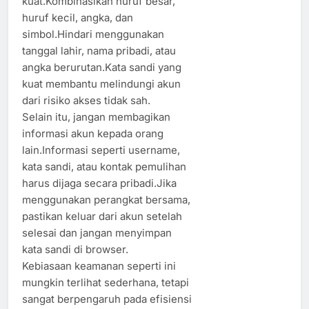
kuat.Kombinasikan huruf besar,
huruf kecil, angka, dan
simbol.Hindari menggunakan
tanggal lahir, nama pribadi, atau
angka berurutan.Kata sandi yang
kuat membantu melindungi akun
dari risiko akses tidak sah.
Selain itu, jangan membagikan
informasi akun kepada orang
lain.Informasi seperti username,
kata sandi, atau kontak pemulihan
harus dijaga secara pribadi.Jika
menggunakan perangkat bersama,
pastikan keluar dari akun setelah
selesai dan jangan menyimpan
kata sandi di browser.
Kebiasaan keamanan seperti ini
mungkin terlihat sederhana, tetapi
sangat berpengaruh pada efisiensi