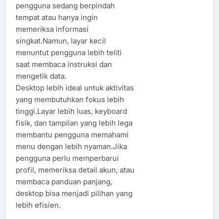
pengguna sedang berpindah
tempat atau hanya ingin
memeriksa informasi
singkat.Namun, layar kecil
menuntut pengguna lebih teliti
saat membaca instruksi dan
mengetik data.
Desktop lebih ideal untuk aktivitas
yang membutuhkan fokus lebih
tinggi.Layar lebih luas, keyboard
fisik, dan tampilan yang lebih lega
membantu pengguna memahami
menu dengan lebih nyaman.Jika
pengguna perlu memperbarui
profil, memeriksa detail akun, atau
membaca panduan panjang,
desktop bisa menjadi pilihan yang
lebih efisien.