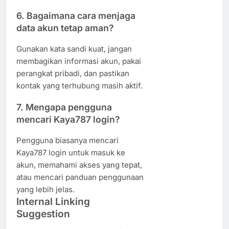
6. Bagaimana cara menjaga
data akun tetap aman?
Gunakan kata sandi kuat, jangan
membagikan informasi akun, pakai
perangkat pribadi, dan pastikan
kontak yang terhubung masih aktif.
7. Mengapa pengguna
mencari Kaya787 login?
Pengguna biasanya mencari
Kaya787 login untuk masuk ke
akun, memahami akses yang tepat,
atau mencari panduan penggunaan
yang lebih jelas.
Internal Linking
Suggestion