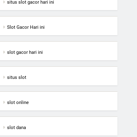
situs slot gacor hari ini
Slot Gacor Hari ini
slot gacor hari ini
situs slot
slot online
slot dana