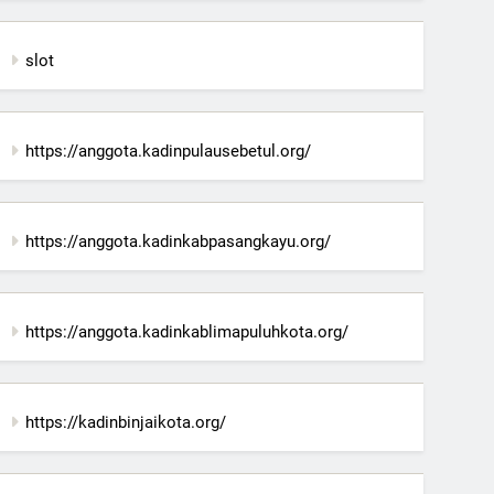
slot
https://anggota.kadinpulausebetul.org/
https://anggota.kadinkabpasangkayu.org/
https://anggota.kadinkablimapuluhkota.org/
https://kadinbinjaikota.org/