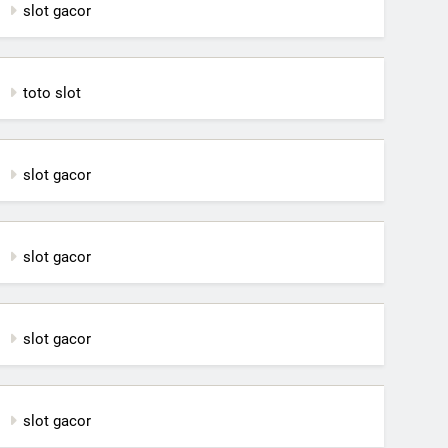
slot gacor
toto slot
slot gacor
slot gacor
slot gacor
slot gacor