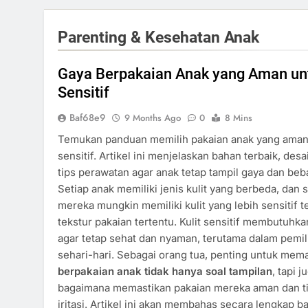
Parenting & Kesehatan Anak
Gaya Berpakaian Anak yang Aman unt
Sensitif
Baf68e9
9 Months Ago
0
8 Mins
Temukan panduan memilih pakaian anak yang aman 
sensitif. Artikel ini menjelaskan bahan terbaik, des
tips perawatan agar anak tetap tampil gaya dan bebas
Setiap anak memiliki jenis kulit yang berbeda, dan 
mereka mungkin memiliki kulit yang lebih sensitif 
tekstur pakaian tertentu. Kulit sensitif membutuhk
agar tetap sehat dan nyaman, terutama dalam pemil
sehari-hari. Sebagai orang tua, penting untuk me
berpakaian anak tidak hanya soal tampilan
, tapi 
bagaimana memastikan pakaian mereka aman dan t
iritasi. Artikel ini akan membahas secara lengkap 