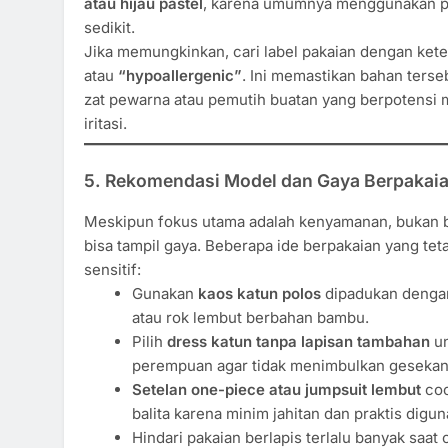
atau hijau pastel
, karena umumnya menggunakan p
sedikit.
Jika memungkinkan, cari label pakaian dengan ket
atau
“hypoallergenic”
. Ini memastikan bahan terse
zat pewarna atau pemutih buatan yang berpotensi
iritasi.
5. Rekomendasi Model dan Gaya Berpakai
Meskipun fokus utama adalah kenyamanan, bukan be
bisa tampil gaya. Beberapa ide berpakaian yang tet
sensitif:
Gunakan
kaos katun polos
dipadukan dengan
atau rok lembut berbahan bambu.
Pilih
dress katun tanpa lapisan tambahan
un
perempuan agar tidak menimbulkan gesekan
Setelan one-piece atau jumpsuit lembut
coc
balita karena minim jahitan dan praktis digun
Hindari pakaian berlapis terlalu banyak saat