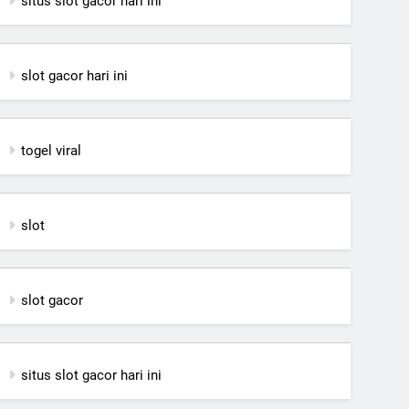
situs slot gacor hari ini
slot gacor hari ini
togel viral
slot
slot gacor
situs slot gacor hari ini