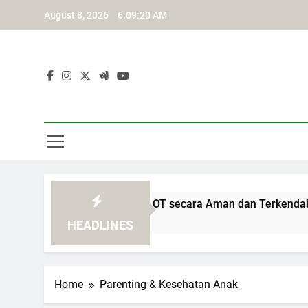
Skip
August 8, 2026
6:09:21 AM
to
content
Fim
Dapa
gguna di EDWINSLOT secara Aman dan Terkendali
Car
2 Wee
HEADLINES
Home
Parenting & Kesehatan Anak