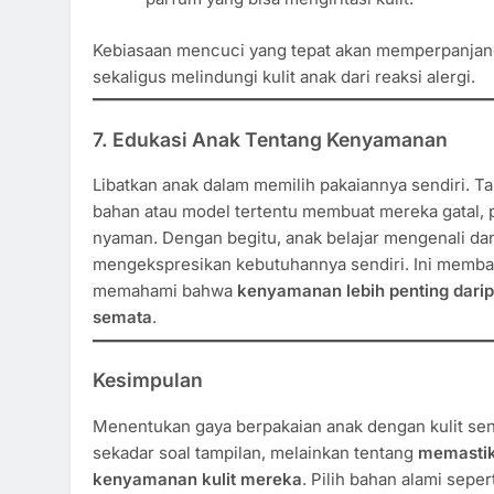
Kebiasaan mencuci yang tepat akan memperpanjan
sekaligus melindungi kulit anak dari reaksi alergi.
7. Edukasi Anak Tentang Kenyamanan
Libatkan anak dalam memilih pakaiannya sendiri. T
bahan atau model tertentu membuat mereka gatal, p
nyaman. Dengan begitu, anak belajar mengenali da
mengekspresikan kebutuhannya sendiri. Ini memb
memahami bahwa
kenyamanan lebih penting dari
semata
.
Kesimpulan
Menentukan gaya berpakaian anak dengan kulit sen
sekadar soal tampilan, melainkan tentang
memastik
kenyamanan kulit mereka
. Pilih bahan alami seper