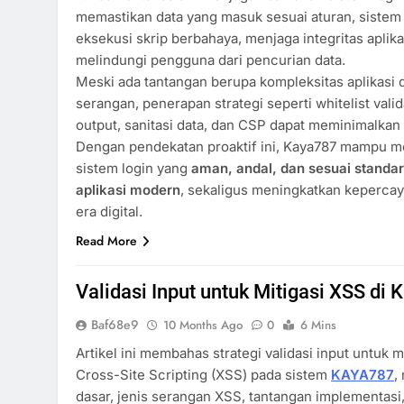
memastikan data yang masuk sesuai aturan, siste
eksekusi skrip berbahaya, menjaga integritas aplikas
melindungi pengguna dari pencurian data.
Meski ada tantangan berupa kompleksitas aplikasi 
serangan, penerapan strategi seperti whitelist vali
output, sanitasi data, dan CSP dapat meminimalkan 
Dengan pendekatan proaktif ini, Kaya787 mampu 
sistem login yang
aman, andal, dan sesuai stand
aplikasi modern
, sekaligus meningkatkan keperca
era digital.
Read More
Validasi Input untuk Mitigasi XSS di
Baf68e9
10 Months Ago
0
6 Mins
Artikel ini membahas strategi validasi input untuk m
Cross-Site Scripting (XSS) pada sistem
KAYA787
,
dasar, jenis serangan XSS, tantangan implementasi,