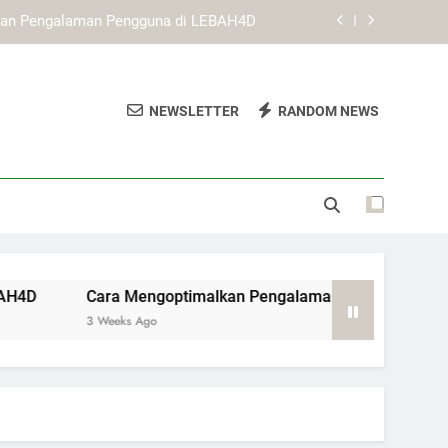
kan Pengalaman Pengguna di LEBAH4D
DWINSLOT secara Nyaman dan Terarah
 LEBAH4D secara Nyaman dan Terarah
NEWSLETTER
RANDOM NEWS
WINSLOT secara Aman dan Terkendali
Estate Yang Siap Membantu Anda Menemukan Rumah Yang
kan Pengalaman Pengguna di LEBAH4D
DWINSLOT secara Nyaman dan Terarah
 LEBAH4D secara Nyaman dan Terarah
Cara Mengoptimalkan Pengalaman Akses EDWINSLOT secara 
3 Weeks Ago