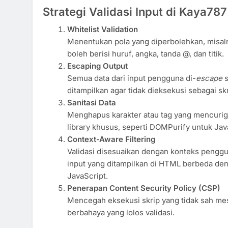
Strategi Validasi Input di Kaya787
Whitelist Validation
Menentukan pola yang diperbolehkan, misal
boleh berisi huruf, angka, tanda @, dan titik.
Escaping Output
Semua data dari input pengguna di-
escape
s
ditampilkan agar tidak dieksekusi sebagai skr
Sanitasi Data
Menghapus karakter atau tag yang mencuri
library khusus, seperti DOMPurify untuk Jav
Context-Aware Filtering
Validasi disesuaikan dengan konteks penggu
input yang ditampilkan di HTML berbeda den
JavaScript.
Penerapan Content Security Policy (CSP)
Mencegah eksekusi skrip yang tidak sah mes
berbahaya yang lolos validasi.