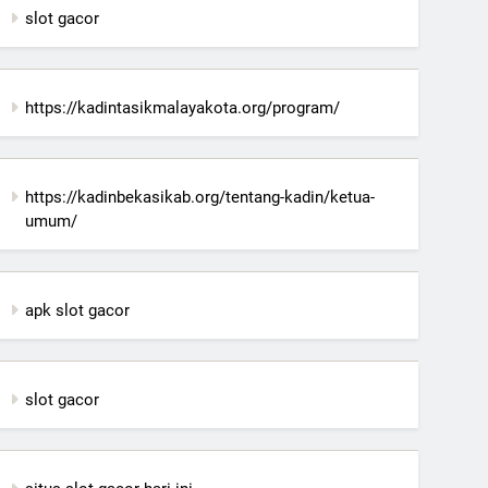
slot gacor
https://kadintasikmalayakota.org/program/
https://kadinbekasikab.org/tentang-kadin/ketua-
umum/
apk slot gacor
slot gacor