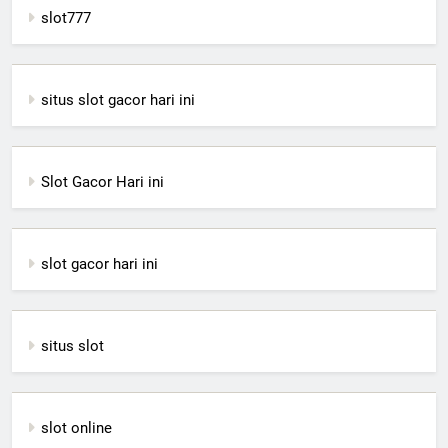
slot777
situs slot gacor hari ini
Slot Gacor Hari ini
slot gacor hari ini
situs slot
slot online