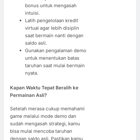
bonus untuk mengasah
intuisi.
Latih pengelolaan kredit
virtual agar lebih disiplin
saat bermain nanti dengan
saldo asli.
Gunakan pengalaman demo
untuk menentukan batas
taruhan saat mulai bermain
nyata.
Kapan Waktu Tepat Beralih ke
Permainan Asli?
Setelah merasa cukup memahami
game melalui mode demo dan
sudah mengasah strategi, kamu
bisa mulai mencoba taruhan
dengan saldo asli. Pastikan kamu