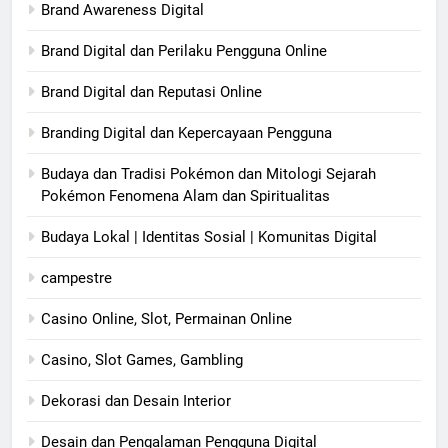
Brand Awareness Digital
Brand Digital dan Perilaku Pengguna Online
Brand Digital dan Reputasi Online
Branding Digital dan Kepercayaan Pengguna
Budaya dan Tradisi Pokémon dan Mitologi Sejarah
Pokémon Fenomena Alam dan Spiritualitas
Budaya Lokal | Identitas Sosial | Komunitas Digital
campestre
Casino Online, Slot, Permainan Online
Casino, Slot Games, Gambling
Dekorasi dan Desain Interior
Desain dan Pengalaman Pengguna Digital