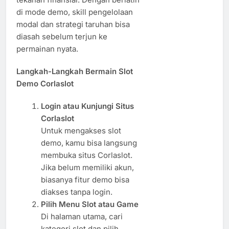
di mode demo, skill pengelolaan
modal dan strategi taruhan bisa
diasah sebelum terjun ke
permainan nyata.
Langkah-Langkah Bermain Slot
Demo Corlaslot
Login atau Kunjungi Situs
Corlaslot
Untuk mengakses slot
demo, kamu bisa langsung
membuka situs Corlaslot.
Jika belum memiliki akun,
biasanya fitur demo bisa
diakses tanpa login.
Pilih Menu Slot atau Game
Di halaman utama, cari
kategori slot dan pilih