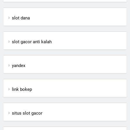
slot dana
slot gacor anti kalah
yandex
link bokep
situs slot gacor