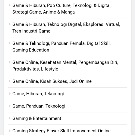
Game & Hiburan, Pop Culture, Teknologi & Digital,
Strategi Game, Anime & Manga
Game & Hiburan, Teknologi Digital, Eksplorasi Virtual,
Tren Industri Game
Game & Teknologi, Panduan Pemula, Digital Skill,
Gaming Education
Game Online, Kesehatan Mental, Pengembangan Diri,
Produktivitas, Lifestyle
Game Online, Kisah Sukses, Judi Online
Game, Hiburan, Teknologi
Game, Panduan, Teknologi
Gaming & Entertainment
Gaming Strategy Player Skill Improvement Online