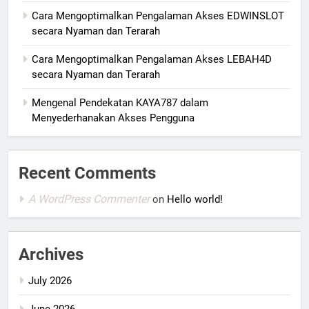
Cara Mengoptimalkan Pengalaman Akses EDWINSLOT
secara Nyaman dan Terarah
Cara Mengoptimalkan Pengalaman Akses LEBAH4D
secara Nyaman dan Terarah
Mengenal Pendekatan KAYA787 dalam
Menyederhanakan Akses Pengguna
Recent Comments
A WordPress Commenter
on
Hello world!
Archives
July 2026