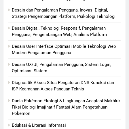
Desain dan Pengalaman Pengguna, Inovasi Digital,
Strategi Pengembangan Platform, Psikologi Teknologi
Desain Digital, Teknologi Responsif, Pengalaman
Pengguna, Pengembangan Web, Analisis Platform
Desain User Interface Optimasi Mobile Teknologi Web
Modern Pengalaman Pengguna
Desain UX/UI, Pengalaman Pengguna, Sistem Login,
Optimisasi Sistem
Diagnostik Akses Situs Pengaturan DNS Koneksi dan
ISP Keamanan Akses Panduan Teknis
Dunia Pokémon Ekologi & Lingkungan Adaptasi Makhluk
Fiksi Biologi Imajinatif Fantasi Alam Pengetahuan
Pokémon
Edukasi & Literasi Informasi