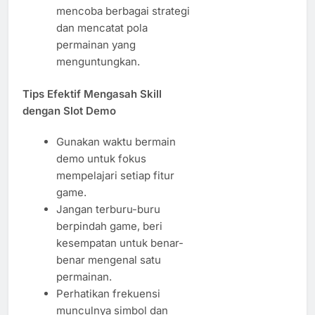
mencoba berbagai strategi
dan mencatat pola
permainan yang
menguntungkan.
Tips Efektif Mengasah Skill
dengan Slot Demo
Gunakan waktu bermain
demo untuk fokus
mempelajari setiap fitur
game.
Jangan terburu-buru
berpindah game, beri
kesempatan untuk benar-
benar mengenal satu
permainan.
Perhatikan frekuensi
munculnya simbol dan