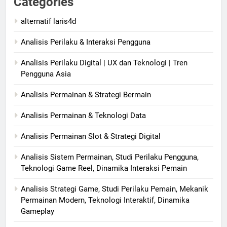
Categories
alternatif laris4d
Analisis Perilaku & Interaksi Pengguna
Analisis Perilaku Digital | UX dan Teknologi | Tren
Pengguna Asia
Analisis Permainan & Strategi Bermain
Analisis Permainan & Teknologi Data
Analisis Permainan Slot & Strategi Digital
Analisis Sistem Permainan, Studi Perilaku Pengguna,
Teknologi Game Reel, Dinamika Interaksi Pemain
Analisis Strategi Game, Studi Perilaku Pemain, Mekanik
Permainan Modern, Teknologi Interaktif, Dinamika
Gameplay