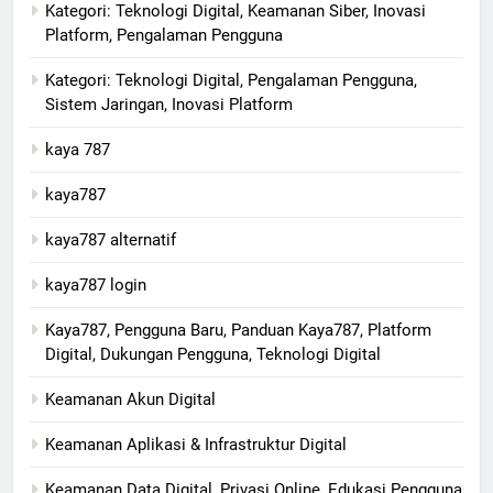
Kategori: Teknologi Digital, Keamanan Siber, Inovasi
Platform, Pengalaman Pengguna
Kategori: Teknologi Digital, Pengalaman Pengguna,
Sistem Jaringan, Inovasi Platform
kaya 787
kaya787
kaya787 alternatif
kaya787 login
Kaya787, Pengguna Baru, Panduan Kaya787, Platform
Digital, Dukungan Pengguna, Teknologi Digital
Keamanan Akun Digital
Keamanan Aplikasi & Infrastruktur Digital
Keamanan Data Digital, Privasi Online, Edukasi Pengguna