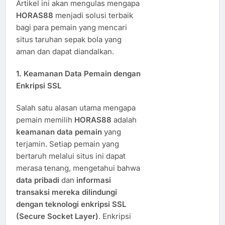
Artikel ini akan mengulas mengapa
HORAS88
menjadi solusi terbaik
bagi para pemain yang mencari
situs taruhan sepak bola yang
aman dan dapat diandalkan.
1.
Keamanan Data Pemain dengan
Enkripsi SSL
Salah satu alasan utama mengapa
pemain memilih
HORAS88
adalah
keamanan data pemain
yang
terjamin. Setiap pemain yang
bertaruh melalui situs ini dapat
merasa tenang, mengetahui bahwa
data pribadi
dan
informasi
transaksi mereka dilindungi
dengan teknologi enkripsi SSL
(Secure Socket Layer)
. Enkripsi