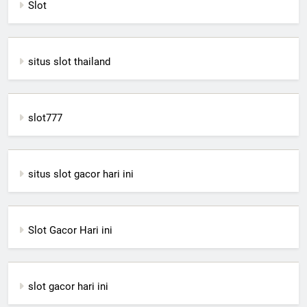
Slot
situs slot thailand
slot777
situs slot gacor hari ini
Slot Gacor Hari ini
slot gacor hari ini