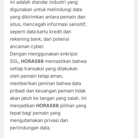
ini adalah standar industri yang
digunakan untuk melindungi data
yang dikirimkan antara pemain dan
situs, mencegah informasi sensitif,
seperti data kartu kredit dan
rekening bank, dari potensi
ancaman cyber.
Dengan menggunakan enkripsi
SSL,
HORAS88
memastikan bahwa
setiap transaksi yang dilakukan
oleh pemain tetap aman,
memberikan jaminan bahwa data
pribadi dan keuangan pemain tidak
akan jatuh ke tangan yang salah. Ini
menjadikan
HORAS88
pilihan yang
tepat bagi pemain yang
mengutamakan privasi dan
perlindungan data.