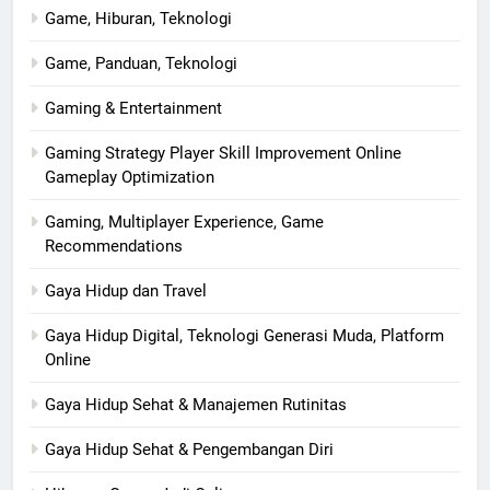
Game, Hiburan, Teknologi
Game, Panduan, Teknologi
Gaming & Entertainment
Gaming Strategy Player Skill Improvement Online
Gameplay Optimization
Gaming, Multiplayer Experience, Game
Recommendations
Gaya Hidup dan Travel
Gaya Hidup Digital, Teknologi Generasi Muda, Platform
Online
Gaya Hidup Sehat & Manajemen Rutinitas
Gaya Hidup Sehat & Pengembangan Diri