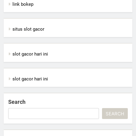
link bokep
situs slot gacor
slot gacor hari ini
slot gacor hari ini
Search
SEARCH