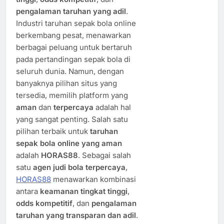
pengalaman taruhan yang adil
.
Industri taruhan sepak bola online
berkembang pesat, menawarkan
berbagai peluang untuk bertaruh
pada pertandingan sepak bola di
seluruh dunia. Namun, dengan
banyaknya pilihan situs yang
tersedia, memilih platform yang
aman
dan
terpercaya
adalah hal
yang sangat penting. Salah satu
pilihan terbaik untuk
taruhan
sepak bola online yang aman
adalah
HORAS88
. Sebagai salah
satu
agen judi bola terpercaya
,
HORAS88
menawarkan kombinasi
antara
keamanan tingkat tinggi
,
odds kompetitif
, dan
pengalaman
taruhan yang transparan dan adil
.