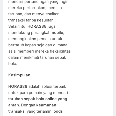
mencari pertandingan yang ingin
mereka pertaruhkan, memilih
taruhan, dan menyelesaikan
transaksi tanpa kesulitan.
Selain itu,
HORAS88
juga
mendukung perangkat
mobile
,
memungkinkan pemain untuk
bertaruh kapan saja dan di mana
saja, memberi mereka fleksibilitas
dalam menikmati taruhan sepak
bola.
Kesimpulan
HORAS88
adalah solusi terbaik
untuk para pemain yang mencari
taruhan sepak bola online yang
aman
. Dengan
keamanan
transaksi
yang terjamin,
odds