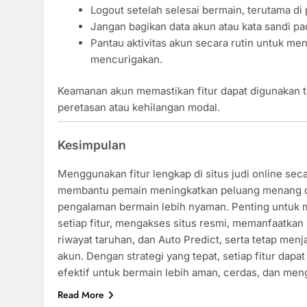
Logout setelah selesai bermain, terutama di 
Jangan bagikan data akun atau kata sandi pad
Pantau aktivitas akun secara rutin untuk men
mencurigakan.
Keamanan akun memastikan fitur dapat digunakan t
peretasan atau kehilangan modal.
Kesimpulan
Menggunakan fitur lengkap di situs judi online sec
membantu pemain meningkatkan peluang menang
pengalaman bermain lebih nyaman. Penting untuk
setiap fitur, mengakses situs resmi, memanfaatkan s
riwayat taruhan, dan Auto Predict, serta tetap me
akun. Dengan strategi yang tepat, setiap fitur dapat
efektif untuk bermain lebih aman, cerdas, dan me
Read More