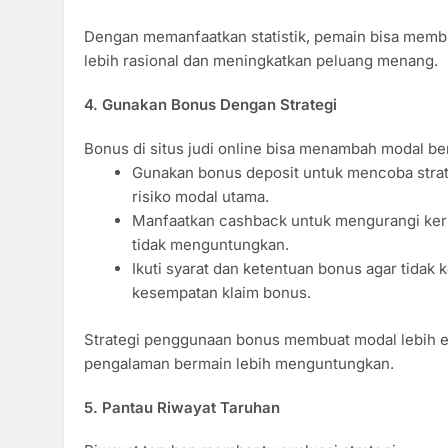
Dengan memanfaatkan statistik, pemain bisa memb
lebih rasional dan meningkatkan peluang menang.
4. Gunakan Bonus Dengan Strategi
Bonus di situs judi online bisa menambah modal be
Gunakan bonus deposit untuk mencoba strat
risiko modal utama.
Manfaatkan cashback untuk mengurangi keru
tidak menguntungkan.
Ikuti syarat dan ketentuan bonus agar tidak 
kesempatan klaim bonus.
Strategi penggunaan bonus membuat modal lebih e
pengalaman bermain lebih menguntungkan.
5. Pantau Riwayat Taruhan