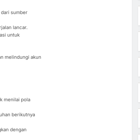
i dari sumber
jalan lancar.
asi untuk
dan melindungi akun
 menilai pola
ruhan berikutnya
gkan dengan