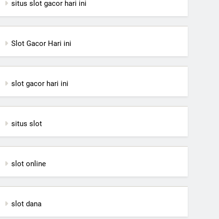
situs slot gacor hari ini
Slot Gacor Hari ini
slot gacor hari ini
situs slot
slot online
slot dana