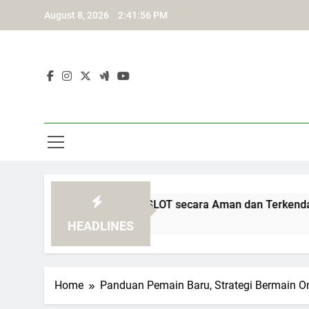
Skip
August 8, 2026
2:41:57 PM
to
content
Fim
Dapa
ngguna di EDWINSLOT secara Aman dan Terkendali
Ca
2 W
HEADLINES
Home
Panduan Pemain Baru, Strategi Bermain On