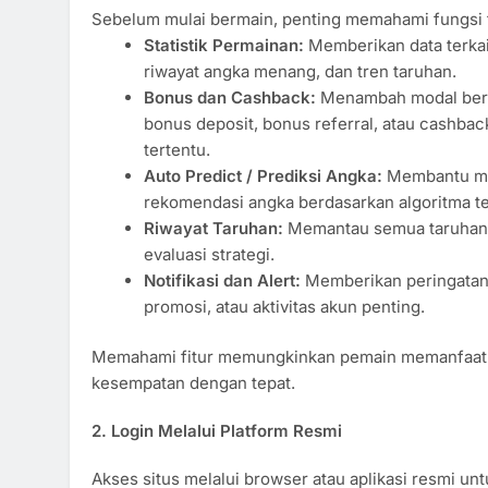
Sebelum mulai bermain, penting memahami fungsi fi
Statistik Permainan:
Memberikan data terkai
riwayat angka menang, dan tren taruhan.
Bonus dan Cashback:
Menambah modal berm
bonus deposit, bonus referral, atau cashbac
tertentu.
Auto Predict / Prediksi Angka:
Membantu m
rekomendasi angka berdasarkan algoritma te
Riwayat Taruhan:
Memantau semua taruhan
evaluasi strategi.
Notifikasi dan Alert:
Memberikan peringatan t
promosi, atau aktivitas akun penting.
Memahami fitur memungkinkan pemain memanfaatk
kesempatan dengan tepat.
2. Login Melalui Platform Resmi
Akses situs melalui browser atau aplikasi resmi u