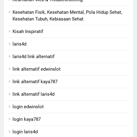
Kesehatan Fisik, Kesehatan Mental, Pola Hidup Sehat,
Kesehatan Tubuh, Kebiasaan Sehat
Kisah Inspiratif
laris4d
laris4d link alternatif
link alternatif edwinslot
link alternatif kaya787
link alternatif laris4d
login edwinslot
login kaya787
login laris4d