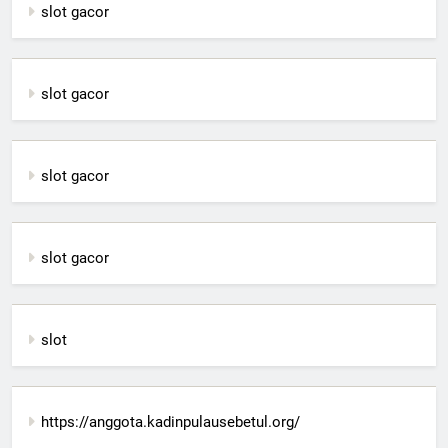
slot gacor
slot gacor
slot gacor
slot gacor
slot
https://anggota.kadinpulausebetul.org/