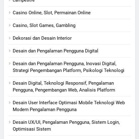
campestre
Casino Online, Slot, Permainan Online
Casino, Slot Games, Gambling
Dekorasi dan Desain Interior
Desain dan Pengalaman Pengguna Digital
Desain dan Pengalaman Pengguna, Inovasi Digital,
Strategi Pengembangan Platform, Psikologi Teknologi
Desain Digital, Teknologi Responsif, Pengalaman
Pengguna, Pengembangan Web, Analisis Platform
Desain User Interface Optimasi Mobile Teknologi Web
Modern Pengalaman Pengguna
Desain UX/UI, Pengalaman Pengguna, Sistem Login,
Optimisasi Sistem