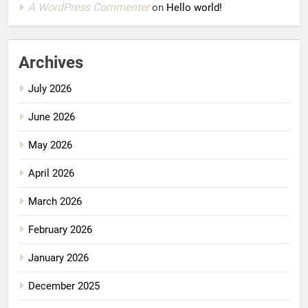
A WordPress Commenter
on
Hello world!
Archives
July 2026
June 2026
May 2026
April 2026
March 2026
February 2026
January 2026
December 2025