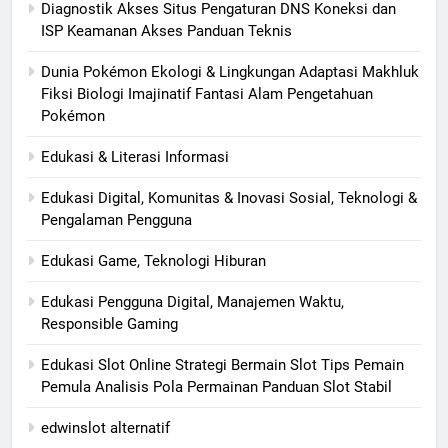
Diagnostik Akses Situs Pengaturan DNS Koneksi dan
ISP Keamanan Akses Panduan Teknis
Dunia Pokémon Ekologi & Lingkungan Adaptasi Makhluk
Fiksi Biologi Imajinatif Fantasi Alam Pengetahuan
Pokémon
Edukasi & Literasi Informasi
Edukasi Digital, Komunitas & Inovasi Sosial, Teknologi &
Pengalaman Pengguna
Edukasi Game, Teknologi Hiburan
Edukasi Pengguna Digital, Manajemen Waktu,
Responsible Gaming
Edukasi Slot Online Strategi Bermain Slot Tips Pemain
Pemula Analisis Pola Permainan Panduan Slot Stabil
edwinslot alternatif