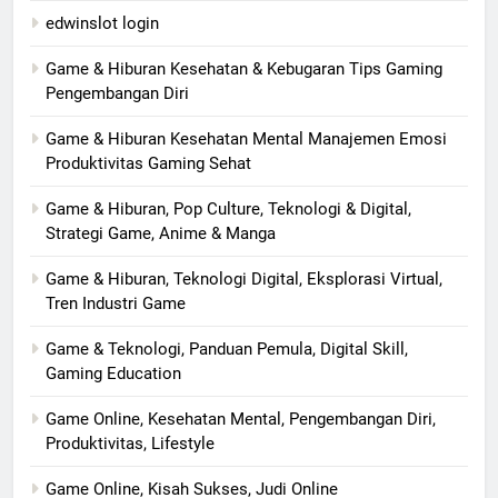
edwinslot login
Game & Hiburan Kesehatan & Kebugaran Tips Gaming
Pengembangan Diri
Game & Hiburan Kesehatan Mental Manajemen Emosi
Produktivitas Gaming Sehat
Game & Hiburan, Pop Culture, Teknologi & Digital,
Strategi Game, Anime & Manga
Game & Hiburan, Teknologi Digital, Eksplorasi Virtual,
Tren Industri Game
Game & Teknologi, Panduan Pemula, Digital Skill,
Gaming Education
Game Online, Kesehatan Mental, Pengembangan Diri,
Produktivitas, Lifestyle
Game Online, Kisah Sukses, Judi Online