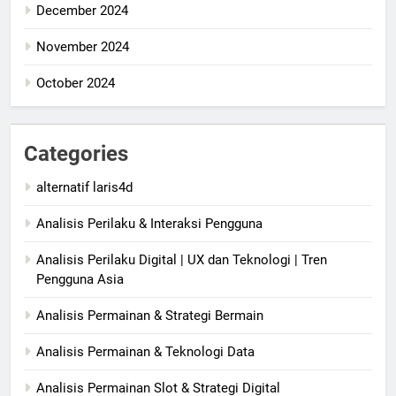
December 2024
November 2024
October 2024
Categories
alternatif laris4d
Analisis Perilaku & Interaksi Pengguna
Analisis Perilaku Digital | UX dan Teknologi | Tren
Pengguna Asia
Analisis Permainan & Strategi Bermain
Analisis Permainan & Teknologi Data
Analisis Permainan Slot & Strategi Digital