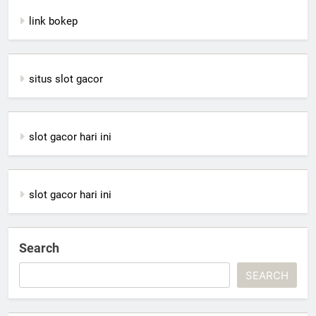
link bokep
situs slot gacor
slot gacor hari ini
slot gacor hari ini
Search
SEARCH