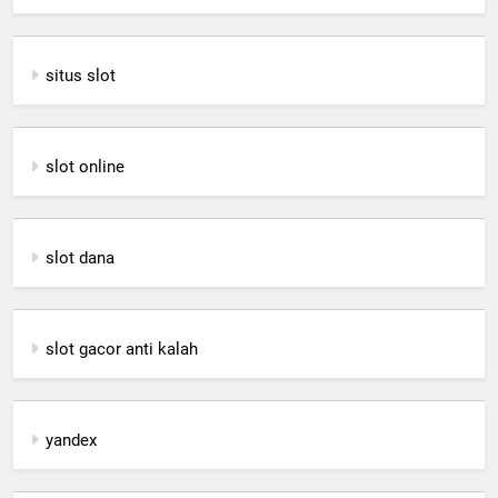
situs slot
slot online
slot dana
slot gacor anti kalah
yandex