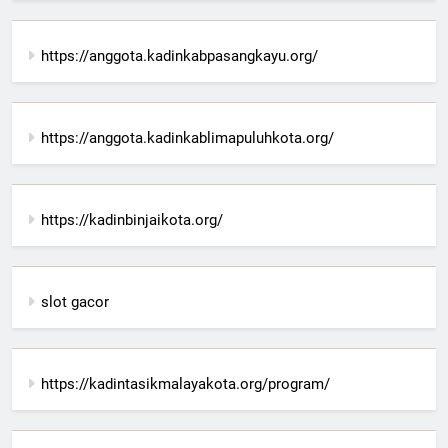
https://anggota.kadinkabpasangkayu.org/
https://anggota.kadinkablimapuluhkota.org/
https://kadinbinjaikota.org/
slot gacor
https://kadintasikmalayakota.org/program/