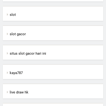
slot
slot gacor
situs slot gacor hari ini
kaya787
live draw hk