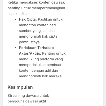
Ketika mengakses konten dewasa,
penting untuk mempertimbangkan
aspek etika:
Hak Cipta:
Pastikan untuk
menonton konten dari
sumber yang sah dan
menghormati hak cipta
pembuatnya.
Perlakuan Terhadap
Aktor/Aktris:
Penting untuk
mendukung platform yang
memperlakukan pembuat
konten dengan adil dan
menghormati hak mereka.
Kesimpulan
Streaming dewasa untuk
pengguna dewasa aktif