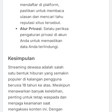
mendaftar di platform,
pastikan untuk membaca
ulasan dan mencari tahu
reputasi situs tersebut.
Atur Privasi:
Selalu periksa
pengaturan privasi di akun
Anda untuk memastikan
data Anda terlindungi.
Kesimpulan
Streaming dewasa adalah salah
satu bentuk hiburan yang semakin
populer di kalangan pengguna
berusia 18 tahun ke atas. Meskipun
menawarkan banyak kelebihan,
penting untuk tetap waspada dan
menjaga keamanan saat
mengakses konten ini. Dengan