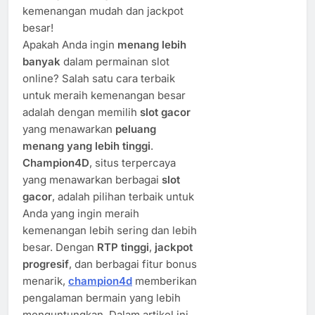
kemenangan mudah dan jackpot
besar!
Apakah Anda ingin
menang lebih
banyak
dalam permainan slot
online? Salah satu cara terbaik
untuk meraih kemenangan besar
adalah dengan memilih
slot gacor
yang menawarkan
peluang
menang yang lebih tinggi
.
Champion4D
, situs terpercaya
yang menawarkan berbagai
slot
gacor
, adalah pilihan terbaik untuk
Anda yang ingin meraih
kemenangan lebih sering dan lebih
besar. Dengan
RTP tinggi
,
jackpot
progresif
, dan berbagai fitur bonus
menarik,
champion4d
memberikan
pengalaman bermain yang lebih
menguntungkan. Dalam artikel ini,