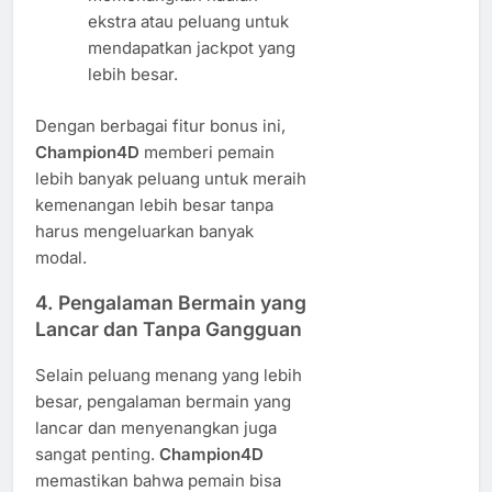
ekstra atau peluang untuk
mendapatkan jackpot yang
lebih besar.
Dengan berbagai fitur bonus ini,
Champion4D
memberi pemain
lebih banyak peluang untuk meraih
kemenangan lebih besar tanpa
harus mengeluarkan banyak
modal.
4.
Pengalaman Bermain yang
Lancar dan Tanpa Gangguan
Selain peluang menang yang lebih
besar, pengalaman bermain yang
lancar dan menyenangkan juga
sangat penting.
Champion4D
memastikan bahwa pemain bisa