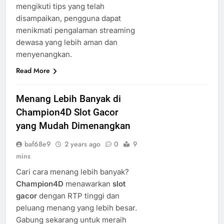
mengikuti tips yang telah
disampaikan, pengguna dapat
menikmati pengalaman streaming
dewasa yang lebih aman dan
menyenangkan.
Read More
Menang Lebih Banyak di
Champion4D Slot Gacor
yang Mudah Dimenangkan
baf68e9
2 years ago
0
9
mins
Cari cara menang lebih banyak?
Champion4D
menawarkan
slot
gacor
dengan RTP tinggi dan
peluang menang yang lebih besar.
Gabung sekarang untuk meraih