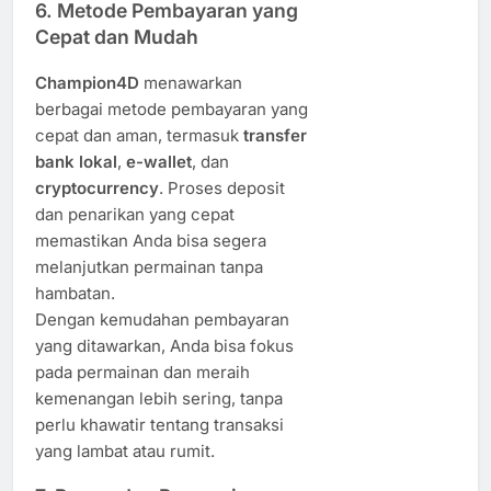
6.
Metode Pembayaran yang
Cepat dan Mudah
Champion4D
menawarkan
berbagai metode pembayaran yang
cepat dan aman, termasuk
transfer
bank lokal
,
e-wallet
, dan
cryptocurrency
. Proses deposit
dan penarikan yang cepat
memastikan Anda bisa segera
melanjutkan permainan tanpa
hambatan.
Dengan kemudahan pembayaran
yang ditawarkan, Anda bisa fokus
pada permainan dan meraih
kemenangan lebih sering, tanpa
perlu khawatir tentang transaksi
yang lambat atau rumit.