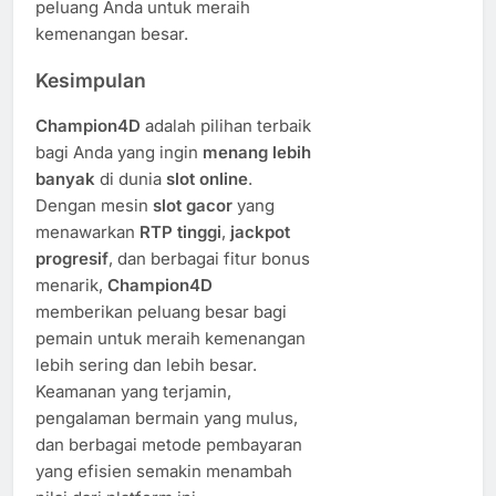
peluang Anda untuk meraih
kemenangan besar.
Kesimpulan
Champion4D
adalah pilihan terbaik
bagi Anda yang ingin
menang lebih
banyak
di dunia
slot online
.
Dengan mesin
slot gacor
yang
menawarkan
RTP tinggi
,
jackpot
progresif
, dan berbagai fitur bonus
menarik,
Champion4D
memberikan peluang besar bagi
pemain untuk meraih kemenangan
lebih sering dan lebih besar.
Keamanan yang terjamin,
pengalaman bermain yang mulus,
dan berbagai metode pembayaran
yang efisien semakin menambah