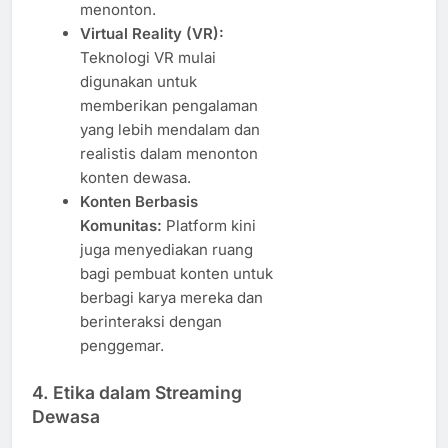
menonton.
Virtual Reality (VR):
Teknologi VR mulai
digunakan untuk
memberikan pengalaman
yang lebih mendalam dan
realistis dalam menonton
konten dewasa.
Konten Berbasis
Komunitas:
Platform kini
juga menyediakan ruang
bagi pembuat konten untuk
berbagi karya mereka dan
berinteraksi dengan
penggemar.
4. Etika dalam Streaming
Dewasa