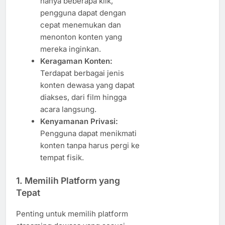
hanya beberapa klik,
pengguna dapat dengan
cepat menemukan dan
menonton konten yang
mereka inginkan.
Keragaman Konten:
Terdapat berbagai jenis
konten dewasa yang dapat
diakses, dari film hingga
acara langsung.
Kenyamanan Privasi:
Pengguna dapat menikmati
konten tanpa harus pergi ke
tempat fisik.
1. Memilih Platform yang
Tepat
Penting untuk memilih platform