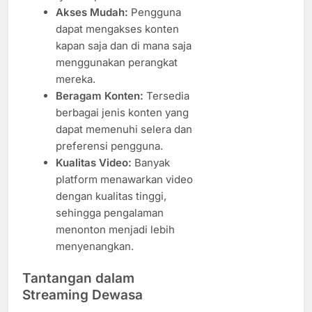
Akses Mudah:
Pengguna
dapat mengakses konten
kapan saja dan di mana saja
menggunakan perangkat
mereka.
Beragam Konten:
Tersedia
berbagai jenis konten yang
dapat memenuhi selera dan
preferensi pengguna.
Kualitas Video:
Banyak
platform menawarkan video
dengan kualitas tinggi,
sehingga pengalaman
menonton menjadi lebih
menyenangkan.
Tantangan dalam
Streaming Dewasa