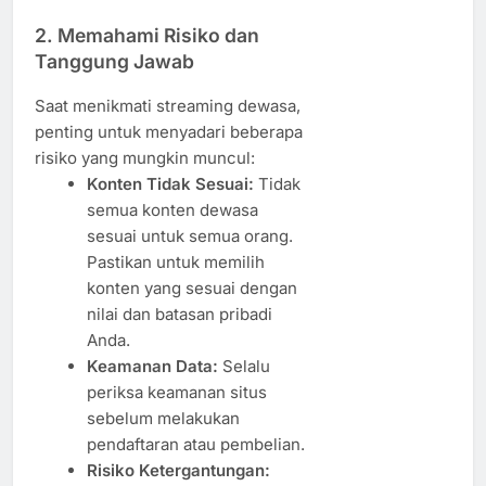
2. Memahami Risiko dan
Tanggung Jawab
Saat menikmati streaming dewasa,
penting untuk menyadari beberapa
risiko yang mungkin muncul:
Konten Tidak Sesuai:
Tidak
semua konten dewasa
sesuai untuk semua orang.
Pastikan untuk memilih
konten yang sesuai dengan
nilai dan batasan pribadi
Anda.
Keamanan Data:
Selalu
periksa keamanan situs
sebelum melakukan
pendaftaran atau pembelian.
Risiko Ketergantungan: