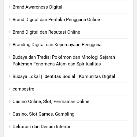
Brand Awareness Digital
Brand Digital dan Perilaku Pengguna Online
Brand Digital dan Reputasi Online
Branding Digital dan Kepercayaan Pengguna
Budaya dan Tradisi Pokémon dan Mitologi Sejarah
Pokémon Fenomena Alam dan Spiritualitas
Budaya Lokal | Identitas Sosial | Komunitas Digital
campestre
Casino Online, Slot, Permainan Online
Casino, Slot Games, Gambling
Dekorasi dan Desain Interior