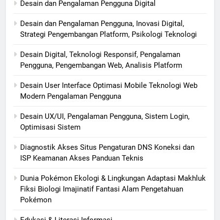
Desain dan Pengalaman Pengguna Digital
Desain dan Pengalaman Pengguna, Inovasi Digital,
Strategi Pengembangan Platform, Psikologi Teknologi
Desain Digital, Teknologi Responsif, Pengalaman
Pengguna, Pengembangan Web, Analisis Platform
Desain User Interface Optimasi Mobile Teknologi Web
Modern Pengalaman Pengguna
Desain UX/UI, Pengalaman Pengguna, Sistem Login,
Optimisasi Sistem
Diagnostik Akses Situs Pengaturan DNS Koneksi dan
ISP Keamanan Akses Panduan Teknis
Dunia Pokémon Ekologi & Lingkungan Adaptasi Makhluk
Fiksi Biologi Imajinatif Fantasi Alam Pengetahuan
Pokémon
Edukasi & Literasi Informasi