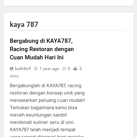
kaya 787
Bergabung di KAYA787,
Racing Restoran dengan
Cuan Mudah Hari Ini
baf68e9
1 year ago
0
5
mins
Bergabunglah di KAYA787, racing
restoran dengan konsep unik yang
menawarkan peluang cuan mudah!
Temukan bagaimana kamu bisa
meraih keuntungan sambil
menikmati kuliner seru di sini.
KAYA787 telah menjadi tempat
yang sangat digemari bagi mereka