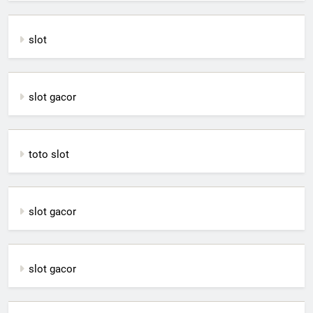
slot
slot gacor
toto slot
slot gacor
slot gacor