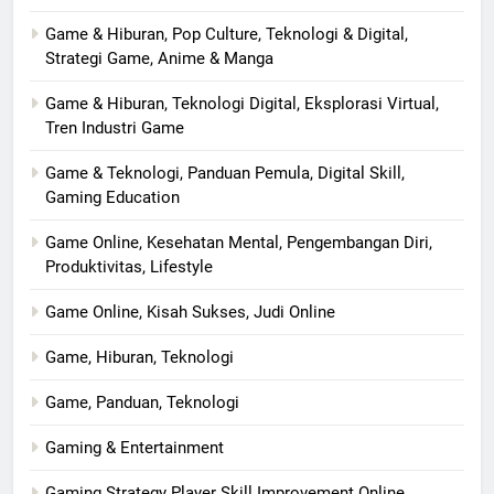
Game & Hiburan, Pop Culture, Teknologi & Digital,
Strategi Game, Anime & Manga
Game & Hiburan, Teknologi Digital, Eksplorasi Virtual,
Tren Industri Game
Game & Teknologi, Panduan Pemula, Digital Skill,
Gaming Education
Game Online, Kesehatan Mental, Pengembangan Diri,
Produktivitas, Lifestyle
Game Online, Kisah Sukses, Judi Online
Game, Hiburan, Teknologi
Game, Panduan, Teknologi
Gaming & Entertainment
Gaming Strategy Player Skill Improvement Online