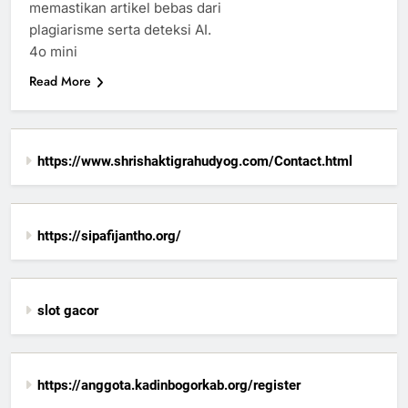
memastikan artikel bebas dari
plagiarisme serta deteksi AI.
4o mini
Read More
https://www.shrishaktigrahudyog.com/Contact.html
https://sipafijantho.org/
slot gacor
https://anggota.kadinbogorkab.org/register