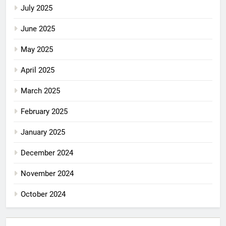
July 2025
June 2025
May 2025
April 2025
March 2025
February 2025
January 2025
December 2024
November 2024
October 2024