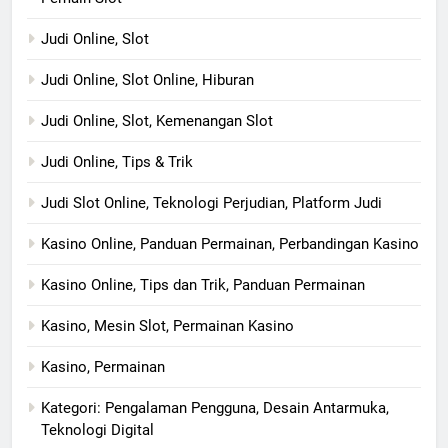
Judi Online, Slot
Judi Online, Slot Online, Hiburan
Judi Online, Slot, Kemenangan Slot
Judi Online, Tips & Trik
Judi Slot Online, Teknologi Perjudian, Platform Judi
Kasino Online, Panduan Permainan, Perbandingan Kasino
Kasino Online, Tips dan Trik, Panduan Permainan
Kasino, Mesin Slot, Permainan Kasino
Kasino, Permainan
Kategori: Pengalaman Pengguna, Desain Antarmuka,
Teknologi Digital