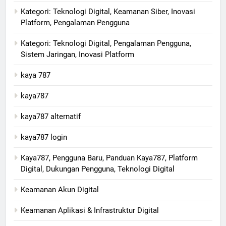
Kategori: Teknologi Digital, Keamanan Siber, Inovasi
Platform, Pengalaman Pengguna
Kategori: Teknologi Digital, Pengalaman Pengguna,
Sistem Jaringan, Inovasi Platform
kaya 787
kaya787
kaya787 alternatif
kaya787 login
Kaya787, Pengguna Baru, Panduan Kaya787, Platform
Digital, Dukungan Pengguna, Teknologi Digital
Keamanan Akun Digital
Keamanan Aplikasi & Infrastruktur Digital