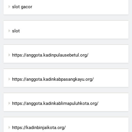
slot gacor
slot
https://anggota.kadinpulausebetul.org/
https://anggota.kadinkabpasangkayu.org/
https://anggota.kadinkablimapuluhkota.org/
https://kadinbinjaikota.org/