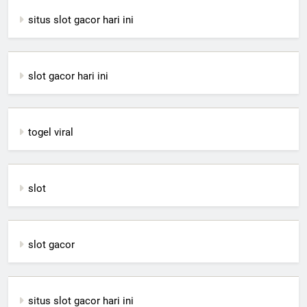
situs slot gacor hari ini
slot gacor hari ini
togel viral
slot
slot gacor
situs slot gacor hari ini