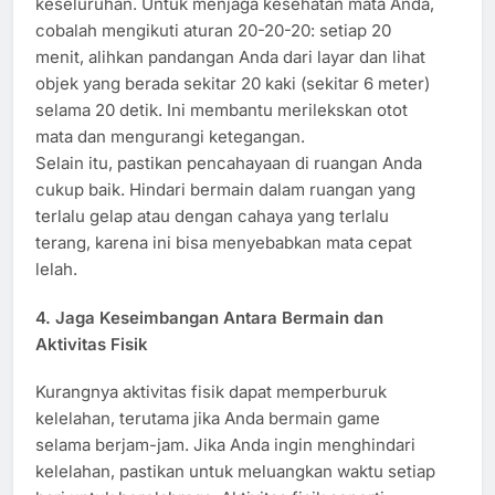
keseluruhan. Untuk menjaga kesehatan mata Anda,
cobalah mengikuti aturan 20-20-20: setiap 20
menit, alihkan pandangan Anda dari layar dan lihat
objek yang berada sekitar 20 kaki (sekitar 6 meter)
selama 20 detik. Ini membantu merilekskan otot
mata dan mengurangi ketegangan.
Selain itu, pastikan pencahayaan di ruangan Anda
cukup baik. Hindari bermain dalam ruangan yang
terlalu gelap atau dengan cahaya yang terlalu
terang, karena ini bisa menyebabkan mata cepat
lelah.
4.
Jaga Keseimbangan Antara Bermain dan
Aktivitas Fisik
Kurangnya aktivitas fisik dapat memperburuk
kelelahan, terutama jika Anda bermain game
selama berjam-jam. Jika Anda ingin menghindari
kelelahan, pastikan untuk meluangkan waktu setiap