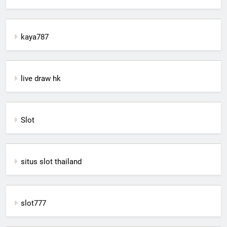
kaya787
live draw hk
Slot
situs slot thailand
slot777