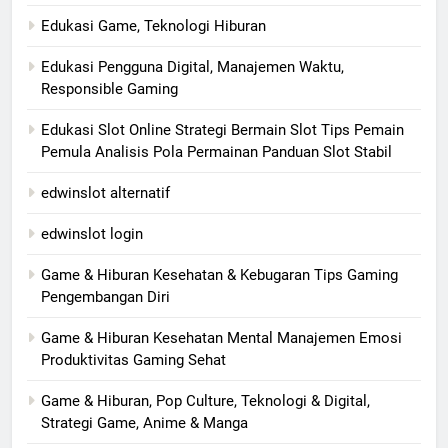
Edukasi Game, Teknologi Hiburan
Edukasi Pengguna Digital, Manajemen Waktu,
Responsible Gaming
Edukasi Slot Online Strategi Bermain Slot Tips Pemain
Pemula Analisis Pola Permainan Panduan Slot Stabil
edwinslot alternatif
edwinslot login
Game & Hiburan Kesehatan & Kebugaran Tips Gaming
Pengembangan Diri
Game & Hiburan Kesehatan Mental Manajemen Emosi
Produktivitas Gaming Sehat
Game & Hiburan, Pop Culture, Teknologi & Digital,
Strategi Game, Anime & Manga