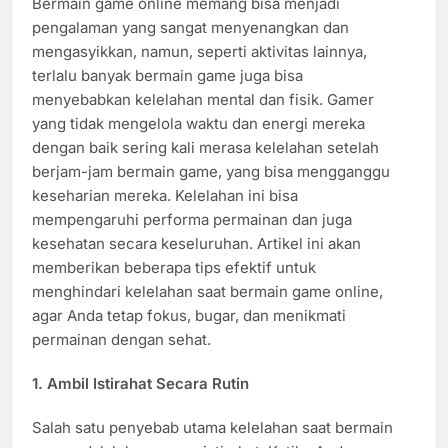
Bermain game online memang bisa menjadi
pengalaman yang sangat menyenangkan dan
mengasyikkan, namun, seperti aktivitas lainnya,
terlalu banyak bermain game juga bisa
menyebabkan kelelahan mental dan fisik. Gamer
yang tidak mengelola waktu dan energi mereka
dengan baik sering kali merasa kelelahan setelah
berjam-jam bermain game, yang bisa mengganggu
keseharian mereka. Kelelahan ini bisa
mempengaruhi performa permainan dan juga
kesehatan secara keseluruhan. Artikel ini akan
memberikan beberapa tips efektif untuk
menghindari kelelahan saat bermain game online,
agar Anda tetap fokus, bugar, dan menikmati
permainan dengan sehat.
1.
Ambil Istirahat Secara Rutin
Salah satu penyebab utama kelelahan saat bermain