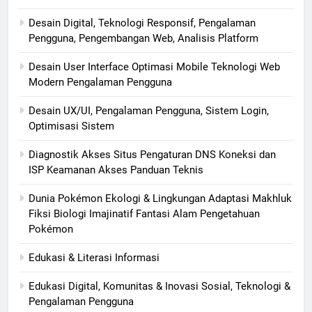
Desain Digital, Teknologi Responsif, Pengalaman
Pengguna, Pengembangan Web, Analisis Platform
Desain User Interface Optimasi Mobile Teknologi Web
Modern Pengalaman Pengguna
Desain UX/UI, Pengalaman Pengguna, Sistem Login,
Optimisasi Sistem
Diagnostik Akses Situs Pengaturan DNS Koneksi dan
ISP Keamanan Akses Panduan Teknis
Dunia Pokémon Ekologi & Lingkungan Adaptasi Makhluk
Fiksi Biologi Imajinatif Fantasi Alam Pengetahuan
Pokémon
Edukasi & Literasi Informasi
Edukasi Digital, Komunitas & Inovasi Sosial, Teknologi &
Pengalaman Pengguna