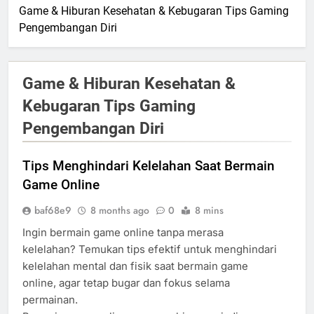
Game & Hiburan Kesehatan & Kebugaran Tips Gaming
Pengembangan Diri
Game & Hiburan Kesehatan &
Kebugaran Tips Gaming
Pengembangan Diri
Tips Menghindari Kelelahan Saat Bermain
Game Online
baf68e9
8 months ago
0
8 mins
Ingin bermain game online tanpa merasa
kelelahan? Temukan tips efektif untuk menghindari
kelelahan mental dan fisik saat bermain game
online, agar tetap bugar dan fokus selama
permainan.