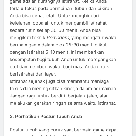
game adalah kurangnya istirahat. Ketika Anda
terlalu fokus pada permainan, tubuh dan pikiran
Anda bisa cepat lelah. Untuk menghindari
kelelahan, cobalah untuk mengambil istirahat
secara rutin setiap 30-60 menit. Anda bisa
mengikuti teknik
Pomodoro
, yang mengatur waktu
bermain game dalam blok 25-30 menit, diikuti
dengan istirahat 5-10 menit. Ini memberikan
kesempatan bagi tubuh Anda untuk meregangkan
otot dan memberi waktu bagi mata Anda untuk
beristirahat dari layar.
Istirahat sejenak juga bisa membantu menjaga
fokus dan meningkatkan kinerja dalam permainan.
Jangan ragu untuk berdiri, berjalan-jalan, atau
melakukan gerakan ringan selama waktu istirahat.
2.
Perhatikan Postur Tubuh Anda
Postur tubuh yang buruk saat bermain game dapat