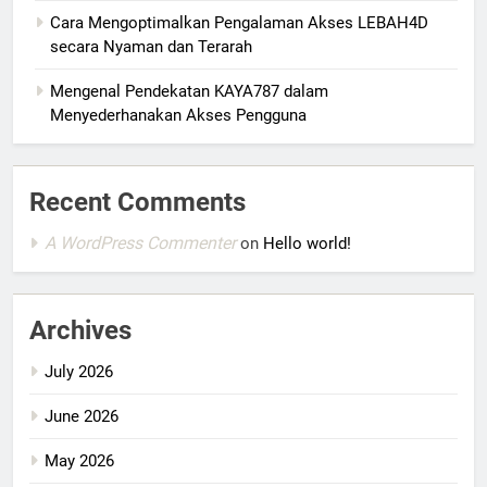
Cara Mengoptimalkan Pengalaman Akses LEBAH4D
secara Nyaman dan Terarah
Mengenal Pendekatan KAYA787 dalam
Menyederhanakan Akses Pengguna
Recent Comments
A WordPress Commenter
on
Hello world!
Archives
July 2026
June 2026
May 2026