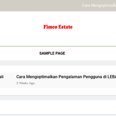
Cara Mengoptimal
Cara Mengoptimalkan Pengalaman Akses E
Cara Mengoptimalkan Pengalaman Akses
co Estate
Cara Mengoptimalkan Pengalaman Pengguna di ED
tkan Properti Impian Anda Dengan FIMCO Estate. Agen Real 
Sempurna.
Cara Mengoptimal
SAMPLE PAGE
Cara Mengoptimalkan Pengalaman Akses E
Cara Mengoptimalkan Pengalaman Akses
ra Mengoptimalkan Pengalaman Pengguna di LEBAH4D
eeks Ago