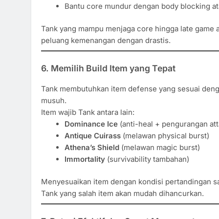
Bantu core mundur dengan body blocking ata
Tank yang mampu menjaga core hingga late game 
peluang kemenangan dengan drastis.
6. Memilih Build Item yang Tepat
Tank membutuhkan item defense yang sesuai deng
musuh.
Item wajib Tank antara lain:
Dominance Ice
(anti-heal + pengurangan at
Antique Cuirass
(melawan physical burst)
Athena’s Shield
(melawan magic burst)
Immortality
(survivability tambahan)
Menyesuaikan item dengan kondisi pertandingan sa
Tank yang salah item akan mudah dihancurkan.