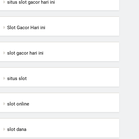
situs slot gacor hari ini
Slot Gacor Hari ini
slot gacor hari ini
situs slot
slot online
slot dana