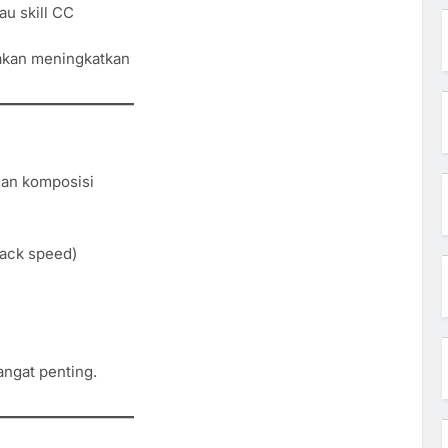
u skill CC
akan meningkatkan
an komposisi
tack speed)
ngat penting.