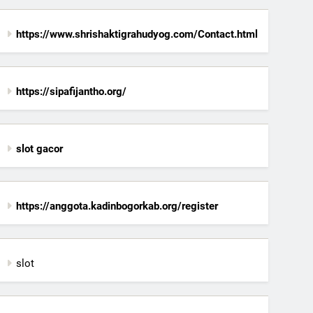
https://www.shrishaktigrahudyog.com/Contact.html
https://sipafijantho.org/
slot gacor
https://anggota.kadinbogorkab.org/register
slot