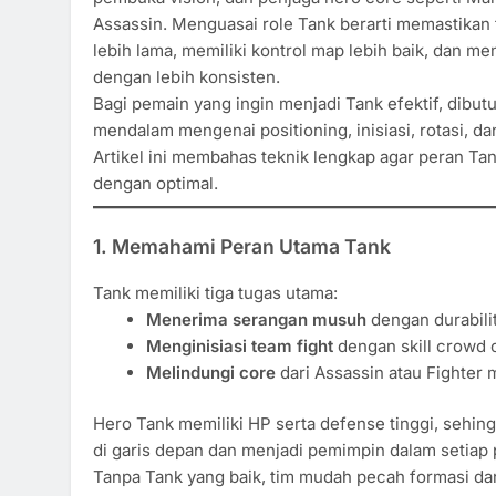
Assassin. Menguasai role Tank berarti memastikan 
lebih lama, memiliki kontrol map lebih baik, dan 
dengan lebih konsisten.
Bagi pemain yang ingin menjadi Tank efektif, dib
mendalam mengenai positioning, inisiasi, rotasi, da
Artikel ini membahas teknik lengkap agar peran Tan
dengan optimal.
1. Memahami Peran Utama Tank
Tank memiliki tiga tugas utama:
Menerima serangan musuh
dengan durabilit
Menginisiasi team fight
dengan skill crowd 
Melindungi core
dari Assassin atau Fighter
Hero Tank memiliki HP serta defense tinggi, sehi
di garis depan dan menjadi pemimpin dalam setiap 
Tanpa Tank yang baik, tim mudah pecah formasi dan