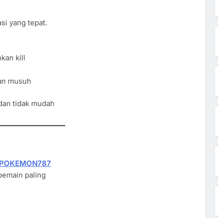
i yang tepat.
an kill
gan musuh
 dan tidak mudah
POKEMON787
pemain paling