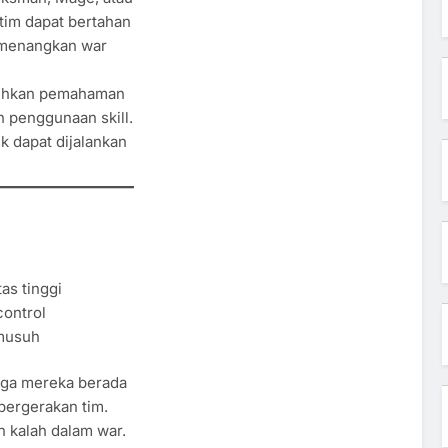
tim dapat bertahan
memenangkan war
utuhkan pemahaman
n penggunaan skill.
k dapat dijalankan
as tinggi
control
 musuh
ngga mereka berada
pergerakan tim.
 kalah dalam war.