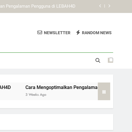
kan Pengalaman Pengguna di LEBAH4D
DWINSLOT secara Nyaman dan Terarah
 LEBAH4D secara Nyaman dan Terarah
NEWSLETTER
RANDOM NEWS
WINSLOT secara Aman dan Terkendali
Estate Yang Siap Membantu Anda Menemukan Rumah Yang
kan Pengalaman Pengguna di LEBAH4D
DWINSLOT secara Nyaman dan Terarah
 LEBAH4D secara Nyaman dan Terarah
Cara Mengoptimalkan Pengalaman Akses EDWINSLOT secara
3 Weeks Ago