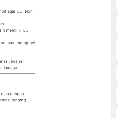
it agar CC lebih
kap
ih memiliki CC
tun, atau mengunci
asi. Inisiasi
up damage.
a map dengan
rmasi tentang