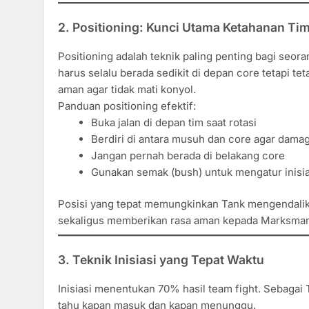
2. Positioning: Kunci Utama Ketahanan Ti
Positioning adalah teknik paling penting bagi seor
harus selalu berada sedikit di depan core tetapi te
aman agar tidak mati konyol.
Panduan positioning efektif:
Buka jalan di depan tim saat rotasi
Berdiri di antara musuh dan core agar dama
Jangan pernah berada di belakang core
Gunakan semak (bush) untuk mengatur inisias
Posisi yang tepat memungkinkan Tank mengendalik
sekaligus memberikan rasa aman kepada Marksma
3. Teknik Inisiasi yang Tepat Waktu
Inisiasi menentukan 70% hasil team fight. Sebagai
tahu kapan masuk dan kapan menunggu.