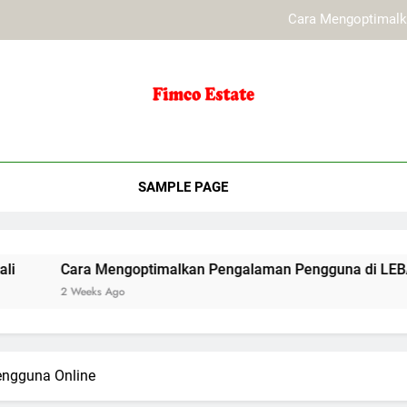
Cara Mengoptimal
Cara Mengoptimalkan Pengalaman Akses E
Cara Mengoptimalkan Pengalaman Akses
co Estate
Cara Mengoptimalkan Pengalaman Pengguna di ED
tkan Properti Impian Anda Dengan FIMCO Estate. Agen Real 
Sempurna.
Cara Mengoptimal
SAMPLE PAGE
Cara Mengoptimalkan Pengalaman Akses E
Cara Mengoptimalkan Pengalaman Akses
ra Mengoptimalkan Pengalaman Pengguna di LEBAH4D
eeks Ago
Pengguna Online