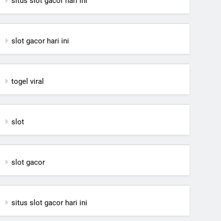
situs slot gacor hari ini
slot gacor hari ini
togel viral
slot
slot gacor
situs slot gacor hari ini