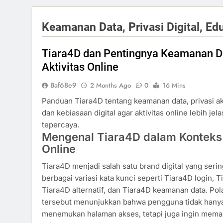
Keamanan Data, Privasi Digital, E
Tiara4D dan Pentingnya Keamanan D
Aktivitas Online
Baf68e9
2 Months Ago
0
16 Mins
Panduan Tiara4D tentang keamanan data, privasi a
dan kebiasaan digital agar aktivitas online lebih jel
tepercaya.
Mengenal Tiara4D dalam Konteks 
Online
Tiara4D menjadi salah satu brand digital yang serin
berbagai variasi kata kunci seperti Tiara4D login, T
Tiara4D alternatif, dan Tiara4D keamanan data. Pol
tersebut menunjukkan bahwa pengguna tidak hanya
menemukan halaman akses, tetapi juga ingin mem