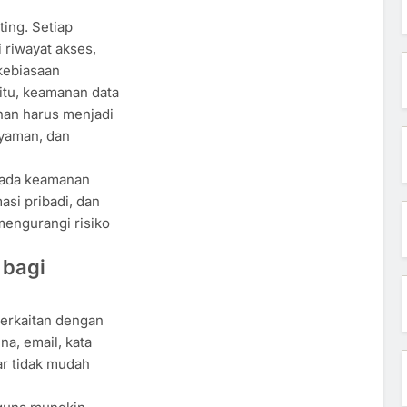
ting. Setiap
i riwayat akses,
kebiasaan
itu, keamanan data
nan harus menjadi
nyaman, dan
 pada keamanan
asi pribadi, dan
engurangi risiko
 bagi
berkaitan dengan
a, email, kata
ar tidak mudah