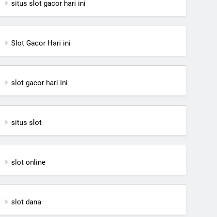
situs slot gacor hari ini
Slot Gacor Hari ini
slot gacor hari ini
situs slot
slot online
slot dana