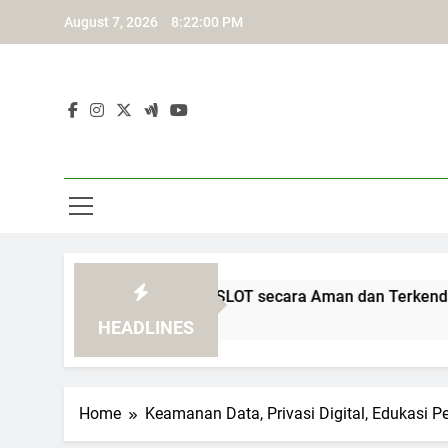
Skip
August 7, 2026
8:22:01 PM
to
content
Fim
Dapa
ngguna di EDWINSLOT secara Aman dan Terkendali
Ca
2 W
HEADLINES
Home
Keamanan Data, Privasi Digital, Edukasi 