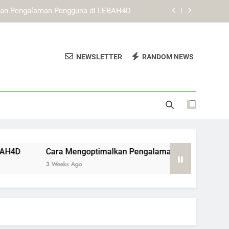
kan Pengalaman Pengguna di LEBAH4D
DWINSLOT secara Nyaman dan Terarah
 LEBAH4D secara Nyaman dan Terarah
NEWSLETTER
RANDOM NEWS
WINSLOT secara Aman dan Terkendali
Estate Yang Siap Membantu Anda Menemukan Rumah Yang
kan Pengalaman Pengguna di LEBAH4D
DWINSLOT secara Nyaman dan Terarah
 LEBAH4D secara Nyaman dan Terarah
Cara Mengoptimalkan Pengalaman Akses EDWINSLOT secara
3 Weeks Ago