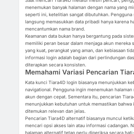
Saat mencari Tiara4D melalui mesin pencari, pen
menemukan banyak halaman dengan nama yang miri
seperti ini, ketelitian sangat dibutuhkan. Pengguna
langsung memasukkan data pribadi hanya karena h
mencantumkan nama brand.
Keamanan data bukan hanya bergantung pada sist
memiliki peran besar dalam menjaga akun mereka se
yang kuat, perangkat yang aman, dan kebiasaan ti
informasi login adalah bagian dari perlindungan da
diterapkan secara konsisten.
Memahami Variasi Pencarian Tia
Kata kunci Tiara4D login biasanya menunjukkan k
navigational. Pengguna ingin menemukan halaman 
akun dengan cepat. Sementara itu, pencarian Tiar
menunjukkan kebutuhan untuk memastikan bahwa i
ditemukan relevan dan jelas.
Pencarian Tiara4D alternatif biasanya muncul keti
mencari opsi akses lain atau informasi cadangan. 
halaman alternatif tetap perlu diperiksa secara hat