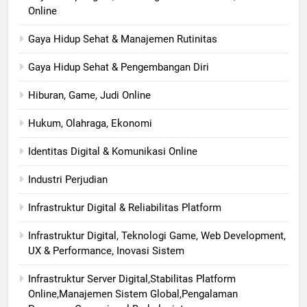
Online
Gaya Hidup Sehat & Manajemen Rutinitas
Gaya Hidup Sehat & Pengembangan Diri
Hiburan, Game, Judi Online
Hukum, Olahraga, Ekonomi
Identitas Digital & Komunikasi Online
Industri Perjudian
Infrastruktur Digital & Reliabilitas Platform
Infrastruktur Digital, Teknologi Game, Web Development,
UX & Performance, Inovasi Sistem
Infrastruktur Server Digital,Stabilitas Platform
Online,Manajemen Sistem Global,Pengalaman