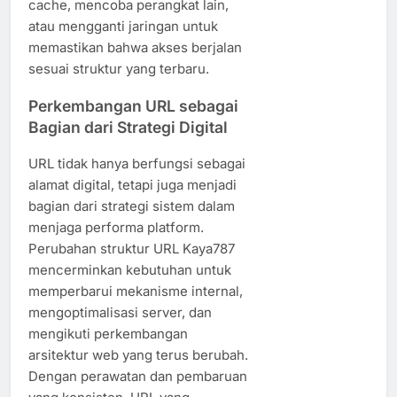
cache, mencoba perangkat lain,
atau mengganti jaringan untuk
memastikan bahwa akses berjalan
sesuai struktur yang terbaru.
Perkembangan URL sebagai
Bagian dari Strategi Digital
URL tidak hanya berfungsi sebagai
alamat digital, tetapi juga menjadi
bagian dari strategi sistem dalam
menjaga performa platform.
Perubahan struktur URL Kaya787
mencerminkan kebutuhan untuk
memperbarui mekanisme internal,
mengoptimalisasi server, dan
mengikuti perkembangan
arsitektur web yang terus berubah.
Dengan perawatan dan pembaruan