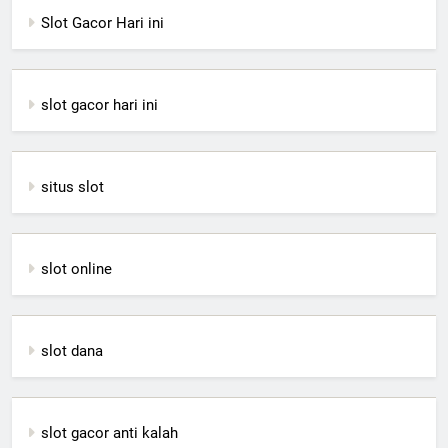
Slot Gacor Hari ini
slot gacor hari ini
situs slot
slot online
slot dana
slot gacor anti kalah