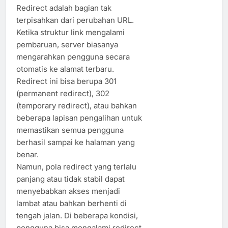
Redirect adalah bagian tak
terpisahkan dari perubahan URL.
Ketika struktur link mengalami
pembaruan, server biasanya
mengarahkan pengguna secara
otomatis ke alamat terbaru.
Redirect ini bisa berupa 301
(permanent redirect), 302
(temporary redirect), atau bahkan
beberapa lapisan pengalihan untuk
memastikan semua pengguna
berhasil sampai ke halaman yang
benar.
Namun, pola redirect yang terlalu
panjang atau tidak stabil dapat
menyebabkan akses menjadi
lambat atau bahkan berhenti di
tengah jalan. Di beberapa kondisi,
pengguna bisa mengalami redirect