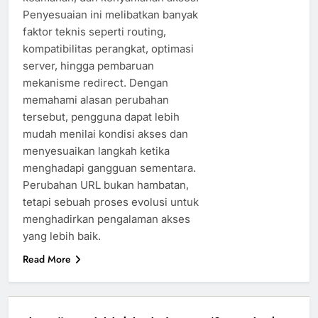
Penyesuaian ini melibatkan banyak
faktor teknis seperti routing,
kompatibilitas perangkat, optimasi
server, hingga pembaruan
mekanisme redirect. Dengan
memahami alasan perubahan
tersebut, pengguna dapat lebih
mudah menilai kondisi akses dan
menyesuaikan langkah ketika
menghadapi gangguan sementara.
Perubahan URL bukan hambatan,
tetapi sebuah proses evolusi untuk
menghadirkan pengalaman akses
yang lebih baik.
Read More