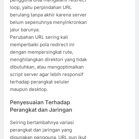
loop, yaitu perpindahan URL
berulang tanpa akhir karena server
belum sepenuhnya menyinkronkan
jalur barunya.
Perubahan URL sering kali
memperbaiki pola redirect ini
dengan mempersingkat rute,
menghilangkan direktori yang tidak
dibutuhkan, atau mengoptimalkan
script server agar lebih responsif
terhadap perangkat seluler
maupun desktop.
Penyesuaian Terhadap
Perangkat dan Jaringan
Seiring bertambahnya variasi
perangkat dan jaringan yang
digunakan pengguna, URL pun ikut