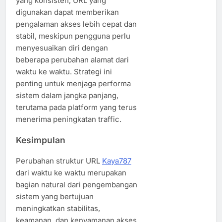
yang konsisten, URL yang
digunakan dapat memberikan
pengalaman akses lebih cepat dan
stabil, meskipun pengguna perlu
menyesuaikan diri dengan
beberapa perubahan alamat dari
waktu ke waktu. Strategi ini
penting untuk menjaga performa
sistem dalam jangka panjang,
terutama pada platform yang terus
menerima peningkatan traffic.
Kesimpulan
Perubahan struktur URL
Kaya787
dari waktu ke waktu merupakan
bagian natural dari pengembangan
sistem yang bertujuan
meningkatkan stabilitas,
keamanan, dan kenyamanan akses.