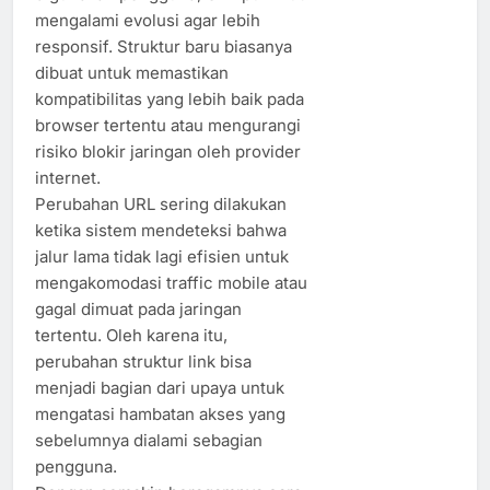
mengalami evolusi agar lebih
responsif. Struktur baru biasanya
dibuat untuk memastikan
kompatibilitas yang lebih baik pada
browser tertentu atau mengurangi
risiko blokir jaringan oleh provider
internet.
Perubahan URL sering dilakukan
ketika sistem mendeteksi bahwa
jalur lama tidak lagi efisien untuk
mengakomodasi traffic mobile atau
gagal dimuat pada jaringan
tertentu. Oleh karena itu,
perubahan struktur link bisa
menjadi bagian dari upaya untuk
mengatasi hambatan akses yang
sebelumnya dialami sebagian
pengguna.