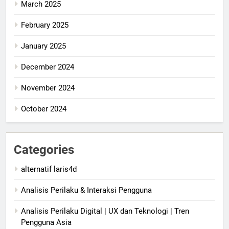
March 2025
February 2025
January 2025
December 2024
November 2024
October 2024
Categories
alternatif laris4d
Analisis Perilaku & Interaksi Pengguna
Analisis Perilaku Digital | UX dan Teknologi | Tren
Pengguna Asia