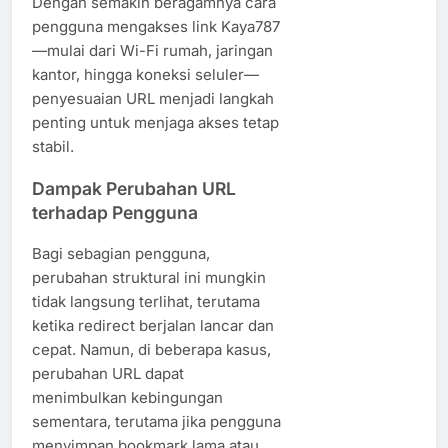
Dengan semakin beragamnya cara
pengguna mengakses link Kaya787
—mulai dari Wi-Fi rumah, jaringan
kantor, hingga koneksi seluler—
penyesuaian URL menjadi langkah
penting untuk menjaga akses tetap
stabil.
Dampak Perubahan URL
terhadap Pengguna
Bagi sebagian pengguna,
perubahan struktural ini mungkin
tidak langsung terlihat, terutama
ketika redirect berjalan lancar dan
cepat. Namun, di beberapa kasus,
perubahan URL dapat
menimbulkan kebingungan
sementara, terutama jika pengguna
menyimpan bookmark lama atau