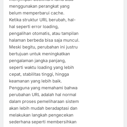
menggunakan perangkat yang
belum memperbarui cache.
Ketika struktur URL berubah, hal-
hal seperti error loading,
pengalihan otomatis, atau tampilan
halaman berbeda bisa saja muncul.
Meski begitu, perubahan ini justru
bertujuan untuk meningkatkan
pengalaman jangka panjang,
seperti waktu loading yang lebih
cepat, stabilitas tinggi, hingga
keamanan yang lebih baik.
Pengguna yang memahami bahwa
perubahan URL adalah hal normal
dalam proses pemeliharaan sistem
akan lebih mudah beradaptasi dan
melakukan langkah pengecekan
sederhana seperti membersihkan