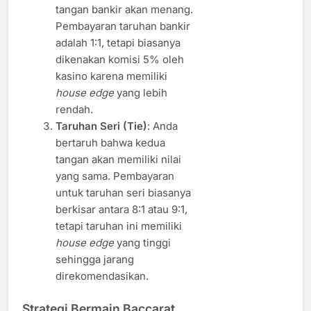
tangan bankir akan menang.
Pembayaran taruhan bankir
adalah 1:1, tetapi biasanya
dikenakan komisi 5% oleh
kasino karena memiliki
house edge
yang lebih
rendah.
Taruhan Seri (Tie)
: Anda
bertaruh bahwa kedua
tangan akan memiliki nilai
yang sama. Pembayaran
untuk taruhan seri biasanya
berkisar antara 8:1 atau 9:1,
tetapi taruhan ini memiliki
house edge
yang tinggi
sehingga jarang
direkomendasikan.
Strategi Bermain Baccarat