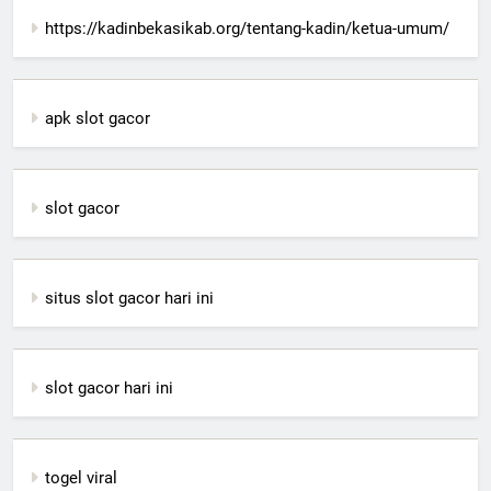
https://kadinbekasikab.org/tentang-kadin/ketua-umum/
apk slot gacor
slot gacor
situs slot gacor hari ini
slot gacor hari ini
togel viral