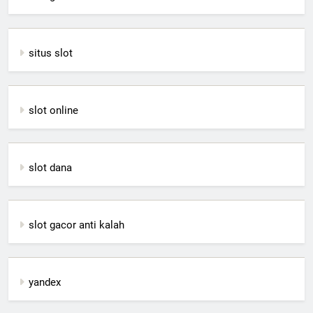
situs slot
slot online
slot dana
slot gacor anti kalah
yandex