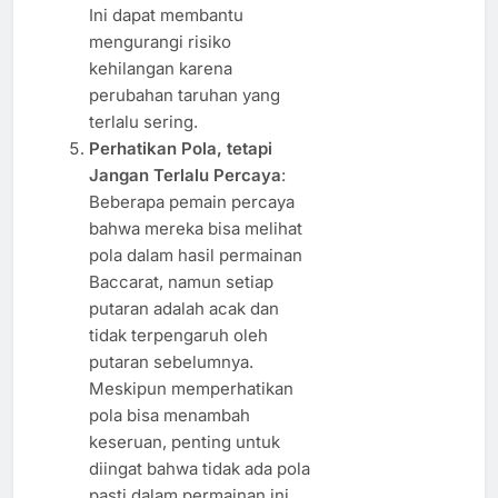
Ini dapat membantu
mengurangi risiko
kehilangan karena
perubahan taruhan yang
terlalu sering.
Perhatikan Pola, tetapi
Jangan Terlalu Percaya
:
Beberapa pemain percaya
bahwa mereka bisa melihat
pola dalam hasil permainan
Baccarat, namun setiap
putaran adalah acak dan
tidak terpengaruh oleh
putaran sebelumnya.
Meskipun memperhatikan
pola bisa menambah
keseruan, penting untuk
diingat bahwa tidak ada pola
pasti dalam permainan ini.