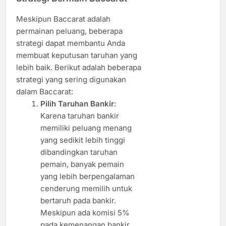
Meskipun Baccarat adalah
permainan peluang, beberapa
strategi dapat membantu Anda
membuat keputusan taruhan yang
lebih baik. Berikut adalah beberapa
strategi yang sering digunakan
dalam Baccarat:
Pilih Taruhan Bankir
:
Karena taruhan bankir
memiliki peluang menang
yang sedikit lebih tinggi
dibandingkan taruhan
pemain, banyak pemain
yang lebih berpengalaman
cenderung memilih untuk
bertaruh pada bankir.
Meskipun ada komisi 5%
pada kemenangan bankir,