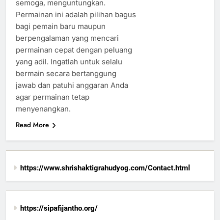
semoga, menguntungkan.
Permainan ini adalah pilihan bagus
bagi pemain baru maupun
berpengalaman yang mencari
permainan cepat dengan peluang
yang adil. Ingatlah untuk selalu
bermain secara bertanggung
jawab dan patuhi anggaran Anda
agar permainan tetap
menyenangkan.
Read More
https://www.shrishaktigrahudyog.com/Contact.html
https://sipafijantho.org/