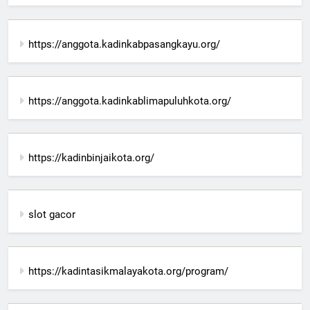
https://anggota.kadinkabpasangkayu.org/
https://anggota.kadinkablimapuluhkota.org/
https://kadinbinjaikota.org/
slot gacor
https://kadintasikmalayakota.org/program/