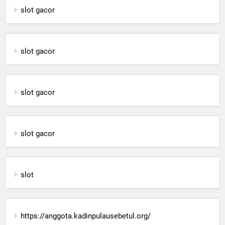
slot gacor
slot gacor
slot gacor
slot gacor
slot
https://anggota.kadinpulausebetul.org/