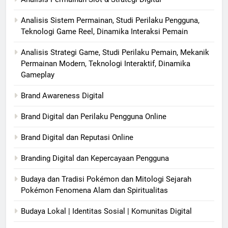
Analisis Sistem Permainan, Studi Perilaku Pengguna,
Teknologi Game Reel, Dinamika Interaksi Pemain
Analisis Strategi Game, Studi Perilaku Pemain, Mekanik
Permainan Modern, Teknologi Interaktif, Dinamika
Gameplay
Brand Awareness Digital
Brand Digital dan Perilaku Pengguna Online
Brand Digital dan Reputasi Online
Branding Digital dan Kepercayaan Pengguna
Budaya dan Tradisi Pokémon dan Mitologi Sejarah
Pokémon Fenomena Alam dan Spiritualitas
Budaya Lokal | Identitas Sosial | Komunitas Digital