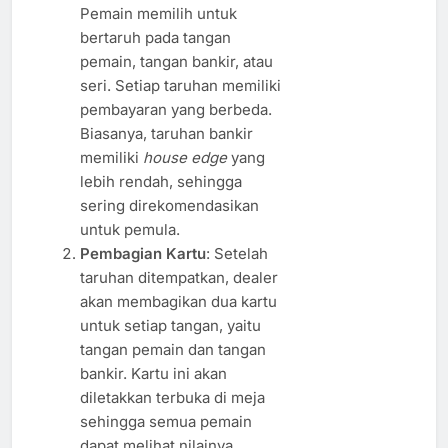
Pemain memilih untuk
bertaruh pada tangan
pemain, tangan bankir, atau
seri. Setiap taruhan memiliki
pembayaran yang berbeda.
Biasanya, taruhan bankir
memiliki
house edge
yang
lebih rendah, sehingga
sering direkomendasikan
untuk pemula.
Pembagian Kartu
: Setelah
taruhan ditempatkan, dealer
akan membagikan dua kartu
untuk setiap tangan, yaitu
tangan pemain dan tangan
bankir. Kartu ini akan
diletakkan terbuka di meja
sehingga semua pemain
dapat melihat nilainya.