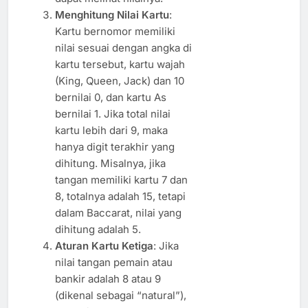
Menghitung Nilai Kartu
:
Kartu bernomor memiliki
nilai sesuai dengan angka di
kartu tersebut, kartu wajah
(King, Queen, Jack) dan 10
bernilai 0, dan kartu As
bernilai 1. Jika total nilai
kartu lebih dari 9, maka
hanya digit terakhir yang
dihitung. Misalnya, jika
tangan memiliki kartu 7 dan
8, totalnya adalah 15, tetapi
dalam Baccarat, nilai yang
dihitung adalah 5.
Aturan Kartu Ketiga
: Jika
nilai tangan pemain atau
bankir adalah 8 atau 9
(dikenal sebagai “natural”),