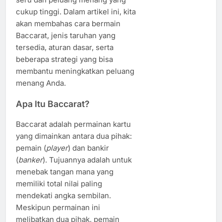
cukup tinggi. Dalam artikel ini, kita
akan membahas cara bermain
Baccarat, jenis taruhan yang
tersedia, aturan dasar, serta
beberapa strategi yang bisa
membantu meningkatkan peluang
menang Anda.
Apa Itu Baccarat?
Baccarat adalah permainan kartu
yang dimainkan antara dua pihak:
pemain (
player
) dan bankir
(
banker
). Tujuannya adalah untuk
menebak tangan mana yang
memiliki total nilai paling
mendekati angka sembilan.
Meskipun permainan ini
melibatkan dua pihak, pemain