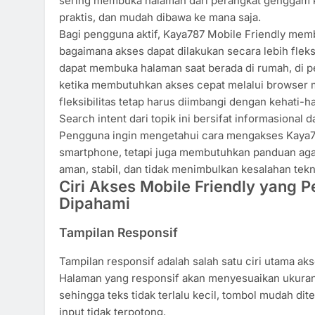
sering membuka halaman dari perangkat genggam k
praktis, dan mudah dibawa ke mana saja.
Bagi pengguna aktif, Kaya787 Mobile Friendly m
bagaimana akses dapat dilakukan secara lebih flek
dapat membuka halaman saat berada di rumah, di pe
ketika membutuhkan akses cepat melalui browser 
fleksibilitas tetap harus diimbangi dengan kehati-ha
Search intent dari topik ini bersifat informasional d
Pengguna ingin mengetahui cara mengakses Kaya7
smartphone, tetapi juga membutuhkan panduan aga
aman, stabil, dan tidak menimbulkan kesalahan tekn
Ciri Akses Mobile Friendly yang P
Dipahami
Tampilan Responsif
Tampilan responsif adalah salah satu ciri utama aks
Halaman yang responsif akan menyesuaikan ukuran
sehingga teks tidak terlalu kecil, tombol mudah dit
input tidak terpotong.