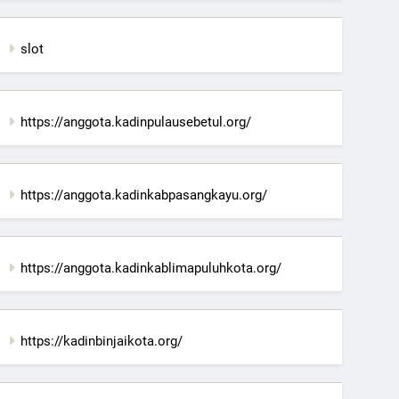
slot
https://anggota.kadinpulausebetul.org/
https://anggota.kadinkabpasangkayu.org/
https://anggota.kadinkablimapuluhkota.org/
https://kadinbinjaikota.org/