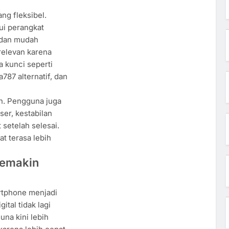
g fleksibel.
ui perangkat
, dan mudah
relevan karena
a kunci seperti
787 alternatif, dan
n. Pengguna juga
er, kestabilan
 setelah selesai.
t terasa lebih
Semakin
rtphone menjadi
ital tidak lagi
una kini lebih