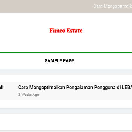
Cara Mengoptimal
Cara Mengoptimalkan Pengalaman Akses E
Cara Mengoptimalkan Pengalaman Akses
co Estate
Cara Mengoptimalkan Pengalaman Pengguna di ED
tkan Properti Impian Anda Dengan FIMCO Estate. Agen Real 
Sempurna.
Cara Mengoptimal
SAMPLE PAGE
Cara Mengoptimalkan Pengalaman Akses E
Cara Mengoptimalkan Pengalaman Akses
a Mengoptimalkan Pengalaman Pengguna di LEBAH4D
eks Ago