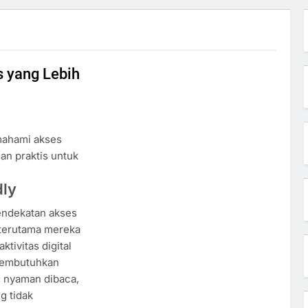
s yang Lebih
mahami akses
an praktis untuk
ly
endekatan akses
terutama mereka
tivitas digital
 membutuhkan
g nyaman dibaca,
g tidak