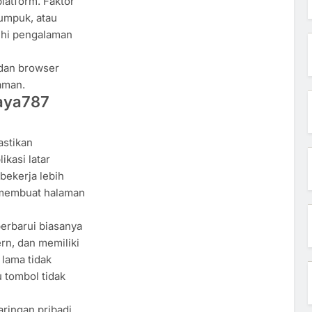
latform. Faktor
numpuk, atau
uhi pengalaman
 dan browser
aman.
aya787
astikan
ikasi latar
bekerja lebih
t membuat halaman
erbarui biasanya
rn, dan memiliki
 lama tidak
u tombol tidak
aringan pribadi