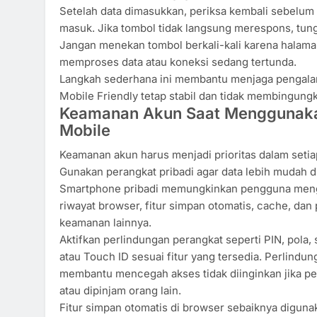
Setelah data dimasukkan, periksa kembali sebelu
masuk. Jika tombol tidak langsung merespons, tun
Jangan menekan tombol berkali-kali karena halam
memproses data atau koneksi sedang tertunda.
Langkah sederhana ini membantu menjaga pengal
Mobile Friendly tetap stabil dan tidak membingung
Keamanan Akun Saat Menggunak
Mobile
Keamanan akun harus menjadi prioritas dalam setia
Gunakan perangkat pribadi agar data lebih mudah di
Smartphone pribadi memungkinkan pengguna menga
riwayat browser, fitur simpan otomatis, cache, dan
keamanan lainnya.
Aktifkan perlindungan perangkat seperti PIN, pola, si
atau Touch ID sesuai fitur yang tersedia. Perlindun
membantu mencegah akses tidak diinginkan jika per
atau dipinjam orang lain.
Fitur simpan otomatis di browser sebaiknya diguna