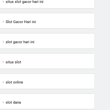
situs slot gacor hari ini
Slot Gacor Hari ini
slot gacor hari ini
situs slot
slot online
slot dana