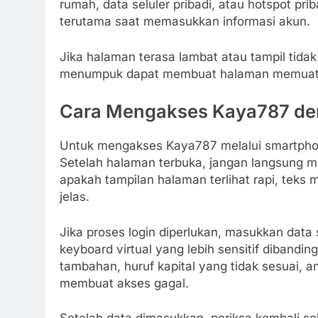
rumah, data seluler pribadi, atau hotspot prib
terutama saat memasukkan informasi akun.
Jika halaman terasa lambat atau tampil tida
menumpuk dapat membuat halaman memuat d
Cara Mengakses Kaya787 den
Untuk mengakses Kaya787 melalui smartphon
Setelah halaman terbuka, jangan langsung m
apakah tampilan halaman terlihat rapi, teks
jelas.
Jika proses login diperlukan, masukkan dat
keyboard virtual yang lebih sensitif dibanding
tambahan, huruf kapital yang tidak sesuai, a
membuat akses gagal.