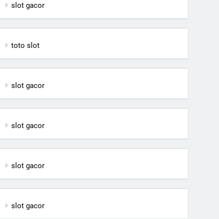
slot gacor
toto slot
slot gacor
slot gacor
slot gacor
slot gacor