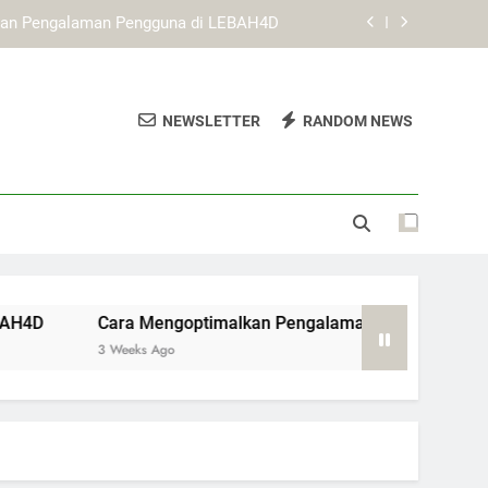
kan Pengalaman Pengguna di LEBAH4D
DWINSLOT secara Nyaman dan Terarah
 LEBAH4D secara Nyaman dan Terarah
NEWSLETTER
RANDOM NEWS
WINSLOT secara Aman dan Terkendali
Estate Yang Siap Membantu Anda Menemukan Rumah Yang
kan Pengalaman Pengguna di LEBAH4D
DWINSLOT secara Nyaman dan Terarah
 LEBAH4D secara Nyaman dan Terarah
Cara Mengoptimalkan Pengalaman Akses EDWINSLOT secara 
3 Weeks Ago