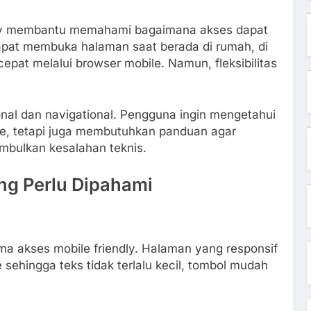
ndly membantu memahami bagaimana akses dapat
dapat membuka halaman saat berada di rumah, di
epat melalui browser mobile. Namun, fleksibilitas
sional dan navigational. Pengguna ingin mengetahui
e, tetapi juga membutuhkan panduan agar
imbulkan kesalahan teknis.
ang Perlu Dipahami
ama akses mobile friendly. Halaman yang responsif
ehingga teks tidak terlalu kecil, tombol mudah