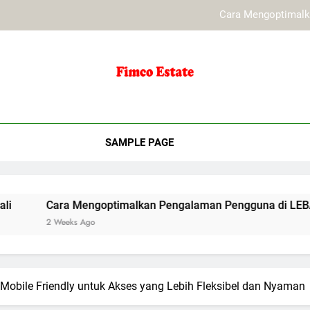
Cara Mengoptimal
Cara Mengoptimalkan Pengalaman Akses E
Cara Mengoptimalkan Pengalaman Akses
co Estate
Cara Mengoptimalkan Pengalaman Pengguna di ED
tkan Properti Impian Anda Dengan FIMCO Estate. Agen Real 
Sempurna.
Cara Mengoptimal
SAMPLE PAGE
Cara Mengoptimalkan Pengalaman Akses E
Cara Mengoptimalkan Pengalaman Akses
a Mengoptimalkan Pengalaman Pengguna di LEBAH4D
eks Ago
Mobile Friendly untuk Akses yang Lebih Fleksibel dan Nyaman