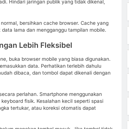
adi. Hindari jaringan publik yang tidak dikenal,
k normal, bersihkan cache browser. Cache yang
ata lama dan mengganggu tampilan mobile.
gan Lebih Fleksibel
e, buka browser mobile yang biasa digunakan.
emasukkan data. Perhatikan terlebih dahulu
 mudah dibaca, dan tombol dapat dikenali dengan
a secara perlahan. Smartphone menggunakan
 keyboard fisik. Kesalahan kecil seperti spasi
ngka tertukar, atau koreksi otomatis dapat