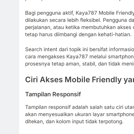
Bagi pengguna aktif, Kaya787 Mobile Frie
dilakukan secara lebih fleksibel. Pengguna 
perjalanan, atau ketika membutuhkan akses c
tetap harus diimbangi dengan kehati-hatian.
Search intent dari topik ini bersifat informa
cara mengakses Kaya787 melalui smartphon
prosesnya tetap aman, stabil, dan tidak men
Ciri Akses Mobile Friendly y
Tampilan Responsif
Tampilan responsif adalah salah satu ciri ut
akan menyesuaikan ukuran layar smartphone s
ditekan, dan kolom input tidak terpotong.