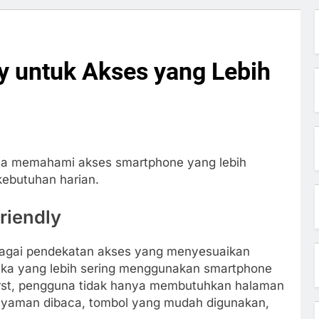
y untuk Akses yang Lebih
na memahami akses smartphone yang lebih
 kebutuhan harian.
riendly
bagai pendekatan akses yang menyesuaikan
ka yang lebih sering menggunakan smartphone
e-first, pengguna tidak hanya membutuhkan halaman
g nyaman dibaca, tombol yang mudah digunakan,