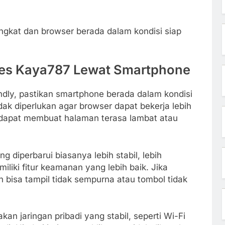
ngkat dan browser berada dalam kondisi siap
es Kaya787 Lewat Smartphone
ly, pastikan smartphone berada dalam kondisi
idak diperlukan agar browser dapat bekerja lebih
an dapat membuat halaman terasa lambat atau
 diperbarui biasanya lebih stabil, lebih
iki fitur keamanan yang lebih baik. Jika
n bisa tampil tidak sempurna atau tombol tidak
kan jaringan pribadi yang stabil, seperti Wi-Fi