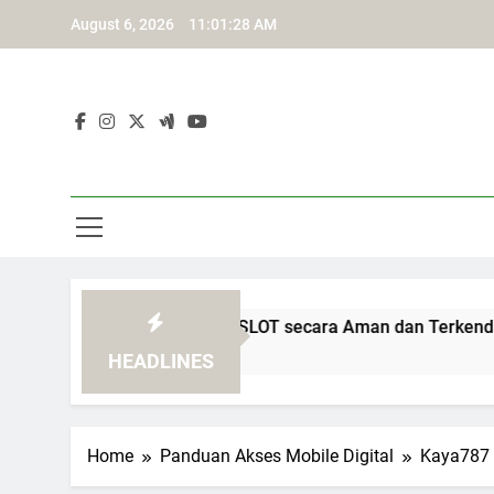
Skip
August 6, 2026
11:01:29 AM
to
content
Fim
Dapa
ngguna di EDWINSLOT secara Aman dan Terkendali
Car
2 We
HEADLINES
Home
Panduan Akses Mobile Digital
Kaya787 