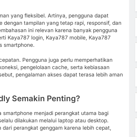
an yang fleksibel. Artinya, pengguna dapat
dengan tampilan yang tetap rapi, responsif, dan
embahasan ini relevan karena banyak pengguna
perti Kaya787 login, Kaya787 mobile, Kaya787
es smartphone.
ecepatan. Pengguna juga perlu memperhatikan
koneksi, pengelolaan cache, serta kebiasaan
rsebut, pengalaman akses dapat terasa lebih aman
dly Semakin Penting?
na smartphone menjadi perangkat utama bagi
selalu dilakukan melalui laptop atau desktop.
 dari perangkat genggam karena lebih cepat,