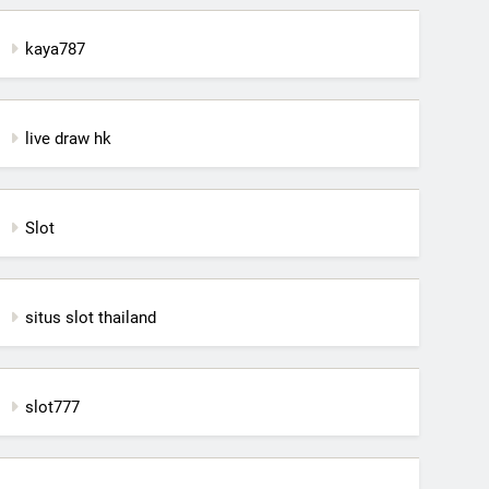
kaya787
live draw hk
Slot
situs slot thailand
slot777