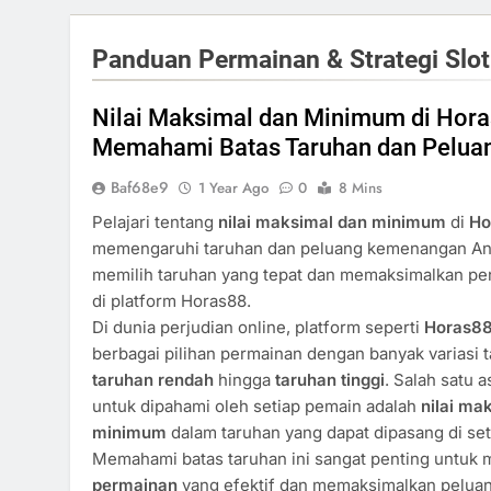
Panduan Permainan & Strategi Slot
Nilai Maksimal dan Minimum di Hora
Memahami Batas Taruhan dan Pelua
Baf68e9
1 Year Ago
0
8 Mins
Pelajari tentang
nilai maksimal dan minimum
di
Ho
memengaruhi taruhan dan peluang kemenangan An
memilih taruhan yang tepat dan memaksimalkan p
di platform Horas88.
Di dunia perjudian online, platform seperti
Horas8
berbagai pilihan permainan dengan banyak variasi t
taruhan rendah
hingga
taruhan tinggi
. Salah satu 
untuk dipahami oleh setiap pemain adalah
nilai ma
minimum
dalam taruhan yang dapat dipasang di se
Memahami batas taruhan ini sangat penting untuk
permainan
yang efektif dan memaksimalkan pelua