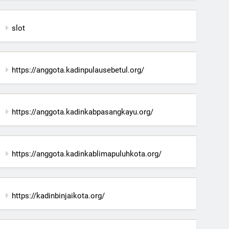
slot
https://anggota.kadinpulausebetul.org/
https://anggota.kadinkabpasangkayu.org/
https://anggota.kadinkablimapuluhkota.org/
https://kadinbinjaikota.org/