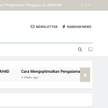
kan Pengalaman Pengguna di LEBAH4D
DWINSLOT secara Nyaman dan Terarah
 LEBAH4D secara Nyaman dan Terarah
NEWSLETTER
RANDOM NEWS
WINSLOT secara Aman dan Terkendali
Estate Yang Siap Membantu Anda Menemukan Rumah Yang
kan Pengalaman Pengguna di LEBAH4D
DWINSLOT secara Nyaman dan Terarah
 LEBAH4D secara Nyaman dan Terarah
Cara Mengoptimalkan Pengalaman Akses EDWINSLOT secara
3 Weeks Ago