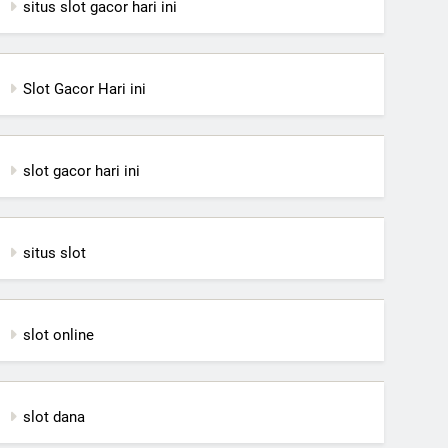
situs slot gacor hari ini
Slot Gacor Hari ini
slot gacor hari ini
situs slot
slot online
slot dana