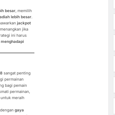
ih besar
, memilih
adiah lebih besar
.
nawarkan
jackpot
imenangkan jika
ategi ini harus
k
menghadapi
88
sangat penting
egi permainan
ng bagi pemain
kmati permainan,
 untuk meraih
dengan
gaya