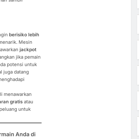
ngin
berisiko lebih
 menarik. Mesin
nawarkan
jackpot
angkan jika pemain
da potensi untuk
l juga datang
 menghadapi
ali menawarkan
aran gratis
atau
 peluang untuk
rmain Anda di