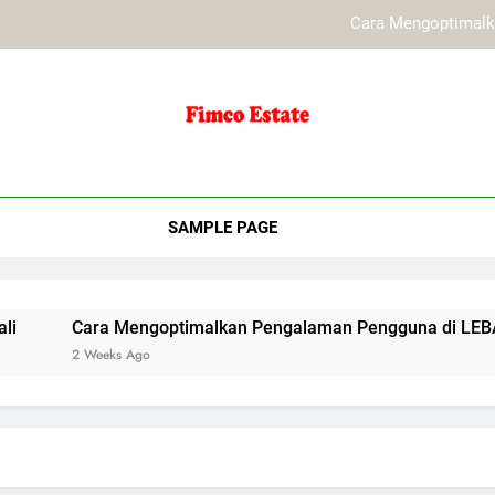
Cara Mengoptimal
Cara Mengoptimalkan Pengalaman Akses E
Cara Mengoptimalkan Pengalaman Akses
co Estate
Cara Mengoptimalkan Pengalaman Pengguna di ED
tkan Properti Impian Anda Dengan FIMCO Estate. Agen Real 
Sempurna.
Cara Mengoptimal
SAMPLE PAGE
Cara Mengoptimalkan Pengalaman Akses E
Cara Mengoptimalkan Pengalaman Akses
ra Mengoptimalkan Pengalaman Pengguna di LEBAH4D
eeks Ago