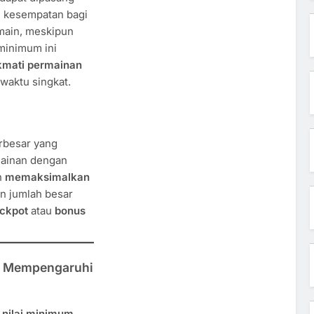
i kesempatan bagi
main, meskipun
minimum ini
mati permainan
waktu singkat.
rbesar yang
mainan dengan
n
memaksimalkan
n jumlah besar
ackpot
atau
bonus
m Mempengaruhi
n
nilai minimum