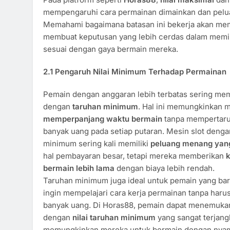
mempengaruhi cara permainan dimainkan dan pelu
Memahami bagaimana batasan ini bekerja akan m
membuat keputusan yang lebih cerdas dalam memil
sesuai dengan gaya bermain mereka.
2.1
Pengaruh Nilai Minimum Terhadap Permainan
Pemain dengan anggaran lebih terbatas sering mem
dengan
taruhan minimum
. Hal ini memungkinkan 
memperpanjang waktu bermain
tanpa mempertaruh
banyak uang pada setiap putaran. Mesin slot denga
minimum sering kali memiliki
peluang menang yang 
hal pembayaran besar, tetapi mereka memberikan
bermain lebih lama
dengan biaya lebih rendah.
Taruhan minimum juga ideal untuk pemain yang ba
ingin mempelajari cara kerja permainan tanpa har
banyak uang. Di Horas88, pemain dapat menemukan
dengan
nilai taruhan minimum
yang sangat terjang
memungkinkan mereka untuk bermain dengan nya