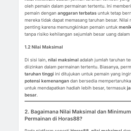
oleh pemain dalam permainan tertentu. Ini member
pemain dengan
anggaran terbatas
untuk tetap ber
mereka tidak dapat memasang taruhan besar. Nilai 
penting karena memungkinkan pemain untuk
menik
tanpa risiko kehilangan sejumlah besar uang dalam 
1.2
Nilai Maksimal
Di sisi lain,
nilai maksimal
adalah jumlah taruhan te
diizinkan dalam permainan tertentu. Biasanya, per
taruhan tinggi
ini ditujukan untuk pemain yang ingi
potensi kemenangan
dan bersedia mempertaruhka
untuk mendapatkan hadiah lebih besar, termasuk
j
besar
.
2.
Bagaimana Nilai Maksimal dan Minimu
Permainan di Horas88?
Pada platform seperti
Horas88
,
nilai maksimal
da