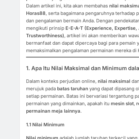
Dalam artikel ini, kita akan membahas
nilai maksim
Horas88
, serta bagaimana pengaruhnya terhadap
dan pengalaman bermain Anda. Dengan pendekata
mengikuti prinsip
E-E-A-T (Experience, Expertise, 
Trustworthiness)
, artikel ini akan memberikan wa
bermanfaat dan dapat dipercaya bagi para pemain y
memaksimalkan pengalaman permainan mereka di 
1.
Apa Itu Nilai Maksimal dan Minimum da
Dalam konteks perjudian online,
nilai maksimal
da
merujuk pada
batas taruhan
yang dapat dipasang o
setiap permainan. Batas ini bervariasi tergantung p
permainan yang dimainkan, apakah itu
mesin slot
,
r
permainan meja lainnya
.
1.1
Nilai Minimum
Nilai minimum
adalah jumlah taruhan terkecil yang