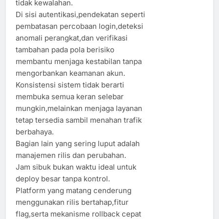
tidak kewalahan.
Di sisi autentikasi,pendekatan seperti
pembatasan percobaan login,deteksi
anomali perangkat,dan verifikasi
tambahan pada pola berisiko
membantu menjaga kestabilan tanpa
mengorbankan keamanan akun.
Konsistensi sistem tidak berarti
membuka semua keran selebar
mungkin,melainkan menjaga layanan
tetap tersedia sambil menahan trafik
berbahaya.
Bagian lain yang sering luput adalah
manajemen rilis dan perubahan.
Jam sibuk bukan waktu ideal untuk
deploy besar tanpa kontrol.
Platform yang matang cenderung
menggunakan rilis bertahap,fitur
flag,serta mekanisme rollback cepat