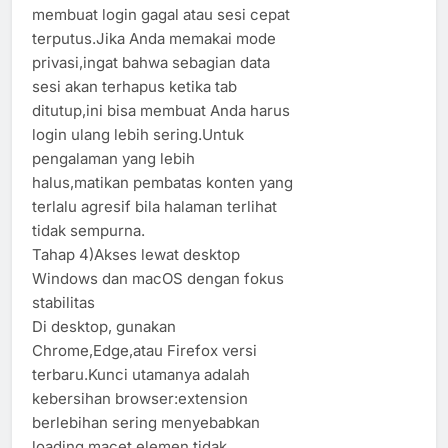
membuat login gagal atau sesi cepat
terputus.Jika Anda memakai mode
privasi,ingat bahwa sebagian data
sesi akan terhapus ketika tab
ditutup,ini bisa membuat Anda harus
login ulang lebih sering.Untuk
pengalaman yang lebih
halus,matikan pembatas konten yang
terlalu agresif bila halaman terlihat
tidak sempurna.
Tahap 4)Akses lewat desktop
Windows dan macOS dengan fokus
stabilitas
Di desktop, gunakan
Chrome,Edge,atau Firefox versi
terbaru.Kunci utamanya adalah
kebersihan browser:extension
berlebihan sering menyebabkan
loading macet,elemen tidak