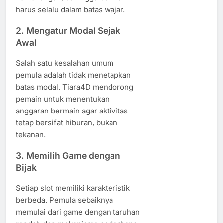
harus selalu dalam batas wajar.
2.
Mengatur Modal Sejak
Awal
Salah satu kesalahan umum
pemula adalah tidak menetapkan
batas modal. Tiara4D mendorong
pemain untuk menentukan
anggaran bermain agar aktivitas
tetap bersifat hiburan, bukan
tekanan.
3.
Memilih Game dengan
Bijak
Setiap slot memiliki karakteristik
berbeda. Pemula sebaiknya
memulai dari game dengan taruhan