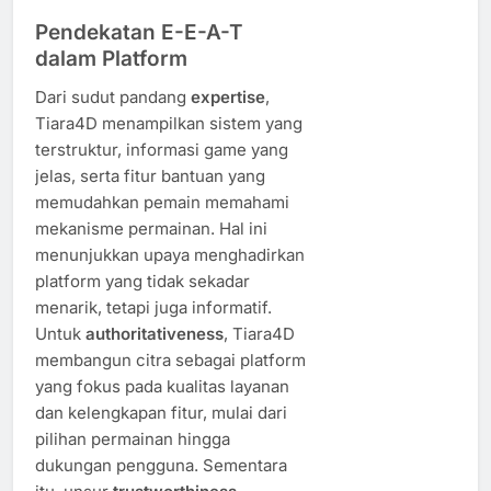
Pendekatan E-E-A-T
dalam Platform
Dari sudut pandang
expertise
,
Tiara4D menampilkan sistem yang
terstruktur, informasi game yang
jelas, serta fitur bantuan yang
memudahkan pemain memahami
mekanisme permainan. Hal ini
menunjukkan upaya menghadirkan
platform yang tidak sekadar
menarik, tetapi juga informatif.
Untuk
authoritativeness
, Tiara4D
membangun citra sebagai platform
yang fokus pada kualitas layanan
dan kelengkapan fitur, mulai dari
pilihan permainan hingga
dukungan pengguna. Sementara