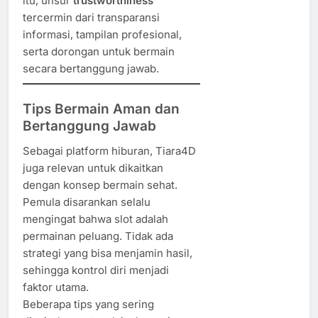
itu, unsur
trustworthiness
tercermin dari transparansi
informasi, tampilan profesional,
serta dorongan untuk bermain
secara bertanggung jawab.
Tips Bermain Aman dan
Bertanggung Jawab
Sebagai platform hiburan, Tiara4D
juga relevan untuk dikaitkan
dengan konsep bermain sehat.
Pemula disarankan selalu
mengingat bahwa slot adalah
permainan peluang. Tidak ada
strategi yang bisa menjamin hasil,
sehingga kontrol diri menjadi
faktor utama.
Beberapa tips yang sering