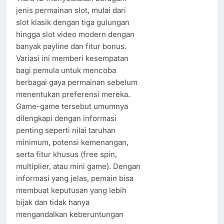
jenis permainan slot, mulai dari
slot klasik dengan tiga gulungan
hingga slot video modern dengan
banyak payline dan fitur bonus.
Variasi ini memberi kesempatan
bagi pemula untuk mencoba
berbagai gaya permainan sebelum
menentukan preferensi mereka.
Game-game tersebut umumnya
dilengkapi dengan informasi
penting seperti nilai taruhan
minimum, potensi kemenangan,
serta fitur khusus (free spin,
multiplier, atau mini game). Dengan
informasi yang jelas, pemain bisa
membuat keputusan yang lebih
bijak dan tidak hanya
mengandalkan keberuntungan