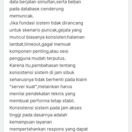
data berjalan simultan,serta beban
pada database cenderung
memuncak.
Jika fondasi sistem tidak dirancang
untuk skenario puncak,gejala yang
muncul biasanya konsisten:halaman
lambat,timeout,gagal memuat
komponen penting,atau sesi
pengguna mudah terputus.
Karena itu,pembahasan tentang
konsistensi sistem di jam sibuk
seharusnya tidak berhenti pada klaim
“server kuat”,melainkan harus
menilai pendekatan teknis yang
membuat performa tetap stabil.
Konsistensi sistem pada jam akses
tinggi pada dasarnya adalah
kemampuan layanan
mempertahankan respons yang dapat