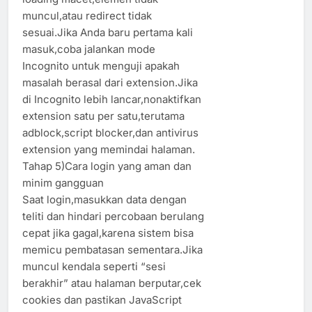
muncul,atau redirect tidak
sesuai.Jika Anda baru pertama kali
masuk,coba jalankan mode
Incognito untuk menguji apakah
masalah berasal dari extension.Jika
di Incognito lebih lancar,nonaktifkan
extension satu per satu,terutama
adblock,script blocker,dan antivirus
extension yang memindai halaman.
Tahap 5)Cara login yang aman dan
minim gangguan
Saat login,masukkan data dengan
teliti dan hindari percobaan berulang
cepat jika gagal,karena sistem bisa
memicu pembatasan sementara.Jika
muncul kendala seperti “sesi
berakhir” atau halaman berputar,cek
cookies dan pastikan JavaScript