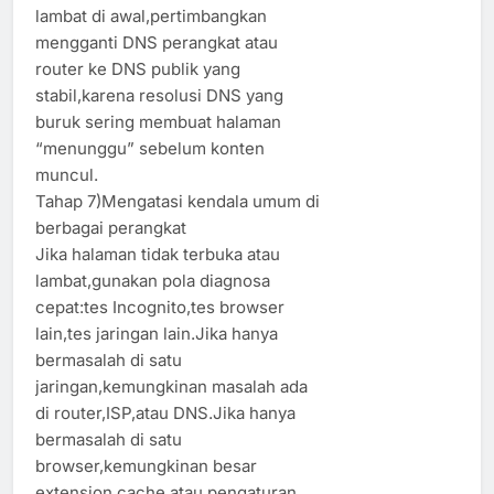
lambat di awal,pertimbangkan
mengganti DNS perangkat atau
router ke DNS publik yang
stabil,karena resolusi DNS yang
buruk sering membuat halaman
“menunggu” sebelum konten
muncul.
Tahap 7)Mengatasi kendala umum di
berbagai perangkat
Jika halaman tidak terbuka atau
lambat,gunakan pola diagnosa
cepat:tes Incognito,tes browser
lain,tes jaringan lain.Jika hanya
bermasalah di satu
jaringan,kemungkinan masalah ada
di router,ISP,atau DNS.Jika hanya
bermasalah di satu
browser,kemungkinan besar
extension,cache,atau pengaturan