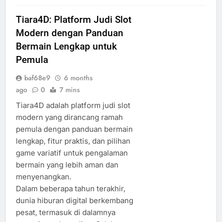
Tiara4D: Platform Judi Slot
Modern dengan Panduan
Bermain Lengkap untuk
Pemula
baf68e9
6 months
ago
0
7 mins
Tiara4D adalah platform judi slot
modern yang dirancang ramah
pemula dengan panduan bermain
lengkap, fitur praktis, dan pilihan
game variatif untuk pengalaman
bermain yang lebih aman dan
menyenangkan.
Dalam beberapa tahun terakhir,
dunia hiburan digital berkembang
pesat, termasuk di dalamnya