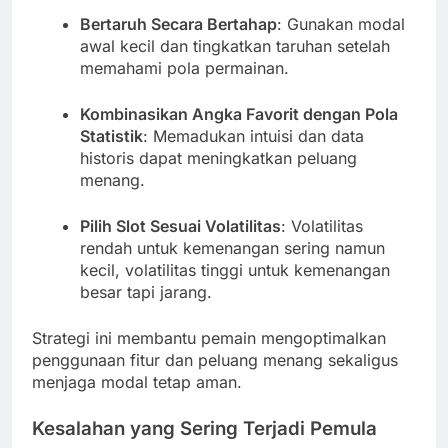
Bertaruh Secara Bertahap
: Gunakan modal
awal kecil dan tingkatkan taruhan setelah
memahami pola permainan.
Kombinasikan Angka Favorit dengan Pola
Statistik
: Memadukan intuisi dan data
historis dapat meningkatkan peluang
menang.
Pilih Slot Sesuai Volatilitas
: Volatilitas
rendah untuk kemenangan sering namun
kecil, volatilitas tinggi untuk kemenangan
besar tapi jarang.
Strategi ini membantu pemain mengoptimalkan
penggunaan fitur dan peluang menang sekaligus
menjaga modal tetap aman.
Kesalahan yang Sering Terjadi Pemula