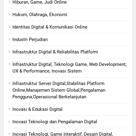
Hiburan, Game, Judi Online
Hukum, Olahraga, Ekonomi
Identitas Digital & Komunikasi Online
Industri Perjudian
Infrastruktur Digital & Reliabilitas Platform
Infrastruktur Digital, Teknologi Game, Web Development,
UX & Performance, Inovasi Sistem
Infrastruktur Server Digital,Stabilitas Platform
Online,Manajemen Sistem Global,Pengalaman
Pengguna,Operasional Berkelanjutan
Inovasi & Edukasi Digital
Inovasi Teknologi dan Pengalaman Digital
Inovasi Teknologi, Game Interaktif, Desain Digital,