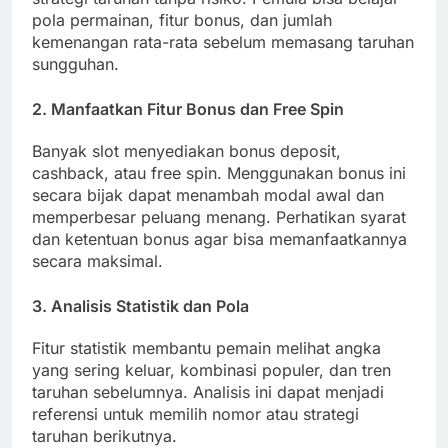
pola permainan, fitur bonus, dan jumlah
kemenangan rata-rata sebelum memasang taruhan
sungguhan.
2. Manfaatkan Fitur Bonus dan Free Spin
Banyak slot menyediakan bonus deposit,
cashback, atau free spin. Menggunakan bonus ini
secara bijak dapat menambah modal awal dan
memperbesar peluang menang. Perhatikan syarat
dan ketentuan bonus agar bisa memanfaatkannya
secara maksimal.
3. Analisis Statistik dan Pola
Fitur statistik membantu pemain melihat angka
yang sering keluar, kombinasi populer, dan tren
taruhan sebelumnya. Analisis ini dapat menjadi
referensi untuk memilih nomor atau strategi
taruhan berikutnya.