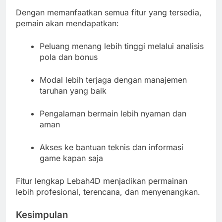
Dengan memanfaatkan semua fitur yang tersedia,
pemain akan mendapatkan:
Peluang menang lebih tinggi melalui analisis
pola dan bonus
Modal lebih terjaga dengan manajemen
taruhan yang baik
Pengalaman bermain lebih nyaman dan
aman
Akses ke bantuan teknis dan informasi
game kapan saja
Fitur lengkap Lebah4D menjadikan permainan
lebih profesional, terencana, dan menyenangkan.
Kesimpulan