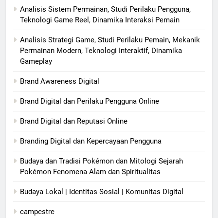
Analisis Sistem Permainan, Studi Perilaku Pengguna,
Teknologi Game Reel, Dinamika Interaksi Pemain
Analisis Strategi Game, Studi Perilaku Pemain, Mekanik
Permainan Modern, Teknologi Interaktif, Dinamika
Gameplay
Brand Awareness Digital
Brand Digital dan Perilaku Pengguna Online
Brand Digital dan Reputasi Online
Branding Digital dan Kepercayaan Pengguna
Budaya dan Tradisi Pokémon dan Mitologi Sejarah
Pokémon Fenomena Alam dan Spiritualitas
Budaya Lokal | Identitas Sosial | Komunitas Digital
campestre