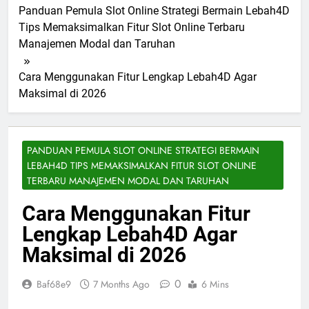
Panduan Pemula Slot Online Strategi Bermain Lebah4D
Tips Memaksimalkan Fitur Slot Online Terbaru
Manajemen Modal dan Taruhan
Cara Menggunakan Fitur Lengkap Lebah4D Agar
Maksimal di 2026
PANDUAN PEMULA SLOT ONLINE STRATEGI BERMAIN
LEBAH4D TIPS MEMAKSIMALKAN FITUR SLOT ONLINE
TERBARU MANAJEMEN MODAL DAN TARUHAN
Cara Menggunakan Fitur
Lengkap Lebah4D Agar
Maksimal di 2026
0
Baf68e9
7 Months Ago
6 Mins