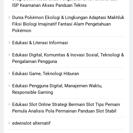
ISP Keamanan Akses Panduan Teknis
Dunia Pokémon Ekologi & Lingkungan Adaptasi Makhluk
Fiksi Biologi Imajinatif Fantasi Alam Pengetahuan
Pokémon
Edukasi & Literasi Informasi
Edukasi Digital, Komunitas & Inovasi Sosial, Teknologi &
Pengalaman Pengguna
Edukasi Game, Teknologi Hiburan
Edukasi Pengguna Digital, Manajemen Waktu,
Responsible Gaming
Edukasi Slot Online Strategi Bermain Slot Tips Pemain
Pemula Analisis Pola Permainan Panduan Slot Stabil
edwinslot alternatif