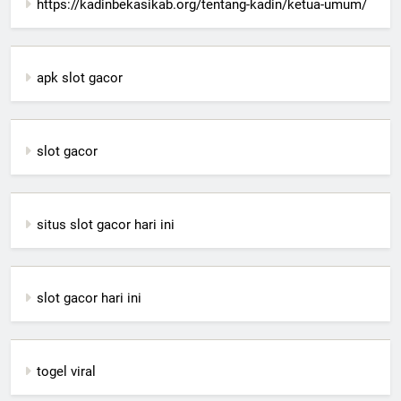
https://kadinbekasikab.org/tentang-kadin/ketua-umum/
apk slot gacor
slot gacor
situs slot gacor hari ini
slot gacor hari ini
togel viral