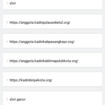
slot
https://anggota.kadinpulausebetul.org/
https://anggota.kadinkabpasangkayu.org/
https://anggota.kadinkablimapuluhkota.org/
https://kadinbinjaikota.org/
slot gacor