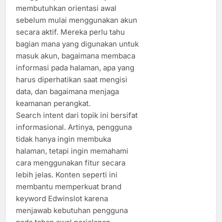
membutuhkan orientasi awal
sebelum mulai menggunakan akun
secara aktif. Mereka perlu tahu
bagian mana yang digunakan untuk
masuk akun, bagaimana membaca
informasi pada halaman, apa yang
harus diperhatikan saat mengisi
data, dan bagaimana menjaga
keamanan perangkat.
Search intent dari topik ini bersifat
informasional. Artinya, pengguna
tidak hanya ingin membuka
halaman, tetapi ingin memahami
cara menggunakan fitur secara
lebih jelas. Konten seperti ini
membantu memperkuat brand
keyword Edwinslot karena
menjawab kebutuhan pengguna