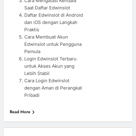
Cara Mengatasi Kendala
Saat Daftar Edwinslot
Daftar Edwinslot di Android
dan iOS dengan Langkah
Praktis
Cara Membuat Akun
Edwinslot untuk Pengguna
Pemula
Login Edwinslot Terbaru
untuk Akses Akun yang
Lebih Stabil
Cara Login Edwinslot
dengan Aman di Perangkat
Pribadi
Read More