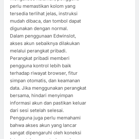
perlu memastikan kolom yang
tersedia terlihat jelas, instruksi
mudah dibaca, dan tombol dapat
digunakan dengan normal.
Dalam penggunaan Edwinslot,
akses akun sebaiknya dilakukan
melalui perangkat pribadi.
Perangkat pribadi memberi
pengguna kontrol lebih baik
terhadap riwayat browser, fitur
simpan otomatis, dan keamanan
data. Jika menggunakan perangkat
bersama, hindari menyimpan
informasi akun dan pastikan keluar
dari sesi setelah selesai.
Pengguna juga perlu memahami
bahwa akses akun yang lancar
sangat dipengaruhi oleh koneksi