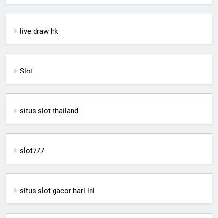
live draw hk
Slot
situs slot thailand
slot777
situs slot gacor hari ini