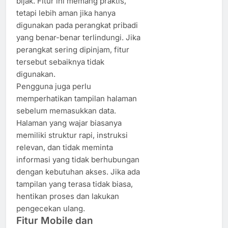
bijak. Fitur ini memang praktis,
tetapi lebih aman jika hanya
digunakan pada perangkat pribadi
yang benar-benar terlindungi. Jika
perangkat sering dipinjam, fitur
tersebut sebaiknya tidak
digunakan.
Pengguna juga perlu
memperhatikan tampilan halaman
sebelum memasukkan data.
Halaman yang wajar biasanya
memiliki struktur rapi, instruksi
relevan, dan tidak meminta
informasi yang tidak berhubungan
dengan kebutuhan akses. Jika ada
tampilan yang terasa tidak biasa,
hentikan proses dan lakukan
pengecekan ulang.
Fitur Mobile dan