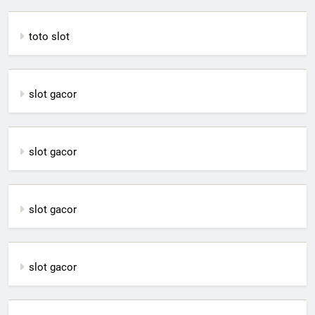
toto slot
slot gacor
slot gacor
slot gacor
slot gacor