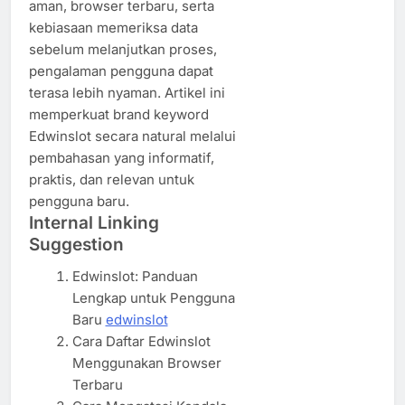
aman, browser terbaru, serta
kebiasaan memeriksa data
sebelum melanjutkan proses,
pengalaman pengguna dapat
terasa lebih nyaman. Artikel ini
memperkuat brand keyword
Edwinslot secara natural melalui
pembahasan yang informatif,
praktis, dan relevan untuk
pengguna baru.
Internal Linking
Suggestion
Edwinslot: Panduan
Lengkap untuk Pengguna
Baru
edwinslot
Cara Daftar Edwinslot
Menggunakan Browser
Terbaru