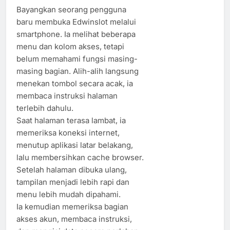
Bayangkan seorang pengguna
baru membuka Edwinslot melalui
smartphone. Ia melihat beberapa
menu dan kolom akses, tetapi
belum memahami fungsi masing-
masing bagian. Alih-alih langsung
menekan tombol secara acak, ia
membaca instruksi halaman
terlebih dahulu.
Saat halaman terasa lambat, ia
memeriksa koneksi internet,
menutup aplikasi latar belakang,
lalu membersihkan cache browser.
Setelah halaman dibuka ulang,
tampilan menjadi lebih rapi dan
menu lebih mudah dipahami.
Ia kemudian memeriksa bagian
akses akun, membaca instruksi,