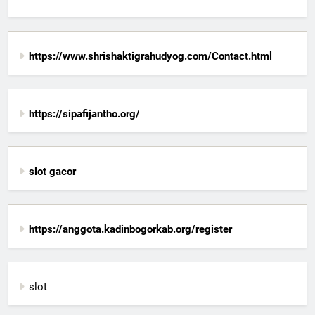
https://www.shrishaktigrahudyog.com/Contact.html
https://sipafijantho.org/
slot gacor
https://anggota.kadinbogorkab.org/register
slot