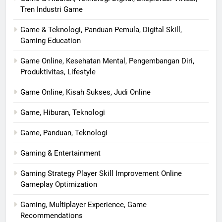
Tren Industri Game
Game & Teknologi, Panduan Pemula, Digital Skill,
Gaming Education
Game Online, Kesehatan Mental, Pengembangan Diri,
Produktivitas, Lifestyle
Game Online, Kisah Sukses, Judi Online
Game, Hiburan, Teknologi
Game, Panduan, Teknologi
Gaming & Entertainment
Gaming Strategy Player Skill Improvement Online
Gameplay Optimization
Gaming, Multiplayer Experience, Game
Recommendations