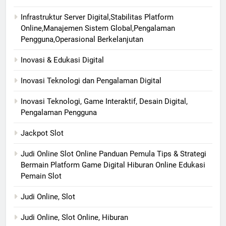
Infrastruktur Server Digital,Stabilitas Platform
Online,Manajemen Sistem Global,Pengalaman
Pengguna,Operasional Berkelanjutan
Inovasi & Edukasi Digital
Inovasi Teknologi dan Pengalaman Digital
Inovasi Teknologi, Game Interaktif, Desain Digital,
Pengalaman Pengguna
Jackpot Slot
Judi Online Slot Online Panduan Pemula Tips & Strategi
Bermain Platform Game Digital Hiburan Online Edukasi
Pemain Slot
Judi Online, Slot
Judi Online, Slot Online, Hiburan