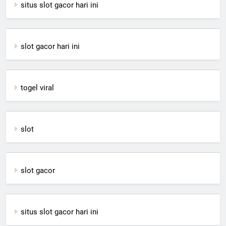
situs slot gacor hari ini
slot gacor hari ini
togel viral
slot
slot gacor
situs slot gacor hari ini