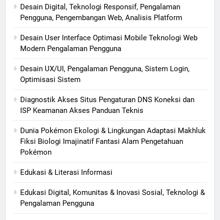
Desain Digital, Teknologi Responsif, Pengalaman
Pengguna, Pengembangan Web, Analisis Platform
Desain User Interface Optimasi Mobile Teknologi Web
Modern Pengalaman Pengguna
Desain UX/UI, Pengalaman Pengguna, Sistem Login,
Optimisasi Sistem
Diagnostik Akses Situs Pengaturan DNS Koneksi dan
ISP Keamanan Akses Panduan Teknis
Dunia Pokémon Ekologi & Lingkungan Adaptasi Makhluk
Fiksi Biologi Imajinatif Fantasi Alam Pengetahuan
Pokémon
Edukasi & Literasi Informasi
Edukasi Digital, Komunitas & Inovasi Sosial, Teknologi &
Pengalaman Pengguna