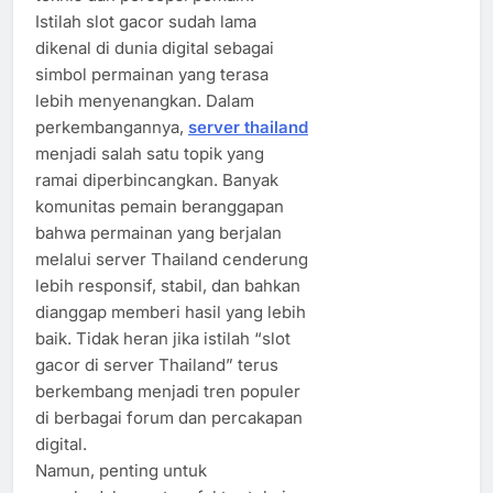
Istilah slot gacor sudah lama
dikenal di dunia digital sebagai
simbol permainan yang terasa
lebih menyenangkan. Dalam
perkembangannya,
server thailand
menjadi salah satu topik yang
ramai diperbincangkan. Banyak
komunitas pemain beranggapan
bahwa permainan yang berjalan
melalui server Thailand cenderung
lebih responsif, stabil, dan bahkan
dianggap memberi hasil yang lebih
baik. Tidak heran jika istilah “slot
gacor di server Thailand” terus
berkembang menjadi tren populer
di berbagai forum dan percakapan
digital.
Namun, penting untuk