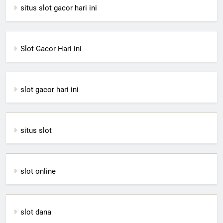
situs slot gacor hari ini
Slot Gacor Hari ini
slot gacor hari ini
situs slot
slot online
slot dana