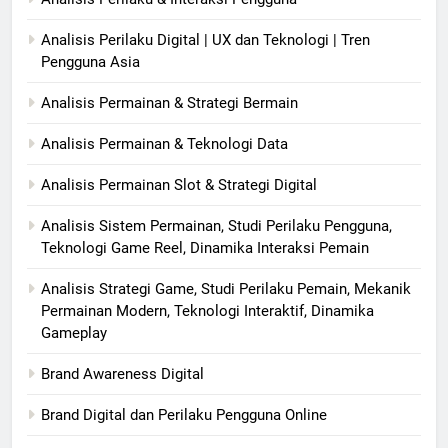
Analisis Perilaku Digital | UX dan Teknologi | Tren
Pengguna Asia
Analisis Permainan & Strategi Bermain
Analisis Permainan & Teknologi Data
Analisis Permainan Slot & Strategi Digital
Analisis Sistem Permainan, Studi Perilaku Pengguna,
Teknologi Game Reel, Dinamika Interaksi Pemain
Analisis Strategi Game, Studi Perilaku Pemain, Mekanik
Permainan Modern, Teknologi Interaktif, Dinamika
Gameplay
Brand Awareness Digital
Brand Digital dan Perilaku Pengguna Online