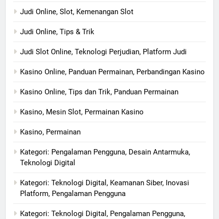
Judi Online, Slot, Kemenangan Slot
Judi Online, Tips & Trik
Judi Slot Online, Teknologi Perjudian, Platform Judi
Kasino Online, Panduan Permainan, Perbandingan Kasino
Kasino Online, Tips dan Trik, Panduan Permainan
Kasino, Mesin Slot, Permainan Kasino
Kasino, Permainan
Kategori: Pengalaman Pengguna, Desain Antarmuka,
Teknologi Digital
Kategori: Teknologi Digital, Keamanan Siber, Inovasi
Platform, Pengalaman Pengguna
Kategori: Teknologi Digital, Pengalaman Pengguna,