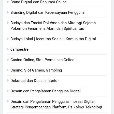
Brand Digital dan Reputasi Online
Branding Digital dan Kepercayaan Pengguna
Budaya dan Tradisi Pokémon dan Mitologi Sejarah
Pokémon Fenomena Alam dan Spiritualitas
Budaya Lokal | Identitas Sosial | Komunitas Digital
campestre
Casino Online, Slot, Permainan Online
Casino, Slot Games, Gambling
Dekorasi dan Desain Interior
Desain dan Pengalaman Pengguna Digital
Desain dan Pengalaman Pengguna, Inovasi Digital,
Strategi Pengembangan Platform, Psikologi Teknologi