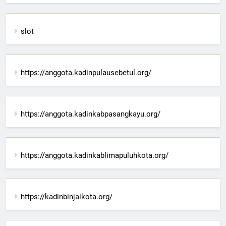
slot
https://anggota.kadinpulausebetul.org/
https://anggota.kadinkabpasangkayu.org/
https://anggota.kadinkablimapuluhkota.org/
https://kadinbinjaikota.org/