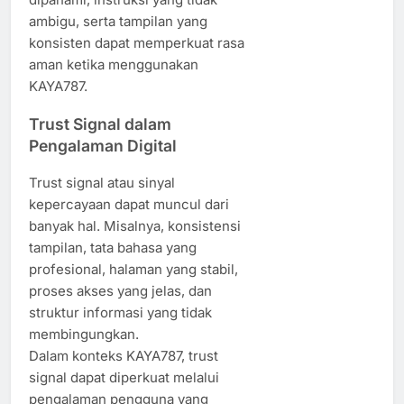
ambigu, serta tampilan yang
konsisten dapat memperkuat rasa
aman ketika menggunakan
KAYA787.
Trust Signal dalam
Pengalaman Digital
Trust signal atau sinyal
kepercayaan dapat muncul dari
banyak hal. Misalnya, konsistensi
tampilan, tata bahasa yang
profesional, halaman yang stabil,
proses akses yang jelas, dan
struktur informasi yang tidak
membingungkan.
Dalam konteks KAYA787, trust
signal dapat diperkuat melalui
pengalaman pengguna yang