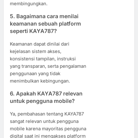
membingungkan.
5. Bagaimana cara menilai
keamanan sebuah platform
seperti KAYA787?
Keamanan dapat dinilai dari
kejelasan sistem akses,
konsistensi tampilan, instruksi
yang transparan, serta pengalaman
penggunaan yang tidak
menimbulkan kebingungan.
6. Apakah KAYA787 relevan
untuk pengguna mobile?
Ya, pembahasan tentang KAYA787
sangat relevan untuk pengguna
mobile karena mayoritas pengguna
digital saat ini mengakses platform