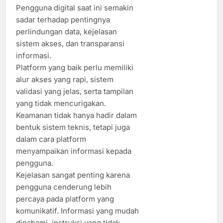
Pengguna digital saat ini semakin
sadar terhadap pentingnya
perlindungan data, kejelasan
sistem akses, dan transparansi
informasi.
Platform yang baik perlu memiliki
alur akses yang rapi, sistem
validasi yang jelas, serta tampilan
yang tidak mencurigakan.
Keamanan tidak hanya hadir dalam
bentuk sistem teknis, tetapi juga
dalam cara platform
menyampaikan informasi kepada
pengguna.
Kejelasan sangat penting karena
pengguna cenderung lebih
percaya pada platform yang
komunikatif. Informasi yang mudah
dipahami, instruksi yang tidak