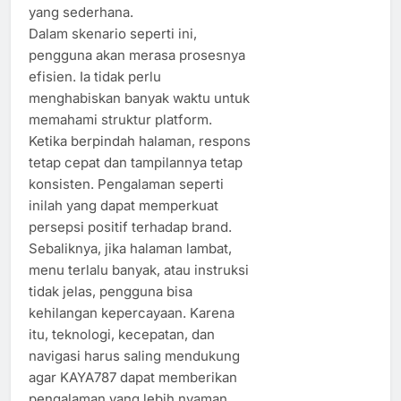
yang sederhana.
Dalam skenario seperti ini,
pengguna akan merasa prosesnya
efisien. Ia tidak perlu
menghabiskan banyak waktu untuk
memahami struktur platform.
Ketika berpindah halaman, respons
tetap cepat dan tampilannya tetap
konsisten. Pengalaman seperti
inilah yang dapat memperkuat
persepsi positif terhadap brand.
Sebaliknya, jika halaman lambat,
menu terlalu banyak, atau instruksi
tidak jelas, pengguna bisa
kehilangan kepercayaan. Karena
itu, teknologi, kecepatan, dan
navigasi harus saling mendukung
agar KAYA787 dapat memberikan
pengalaman yang lebih nyaman.