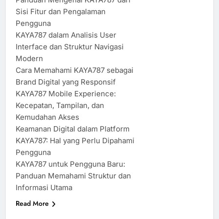
Sisi Fitur dan Pengalaman
Pengguna
KAYA787 dalam Analisis User
Interface dan Struktur Navigasi
Modern
Cara Memahami KAYA787 sebagai
Brand Digital yang Responsif
KAYA787 Mobile Experience:
Kecepatan, Tampilan, dan
Kemudahan Akses
Keamanan Digital dalam Platform
KAYA787: Hal yang Perlu Dipahami
Pengguna
KAYA787 untuk Pengguna Baru:
Panduan Memahami Struktur dan
Informasi Utama
Read More