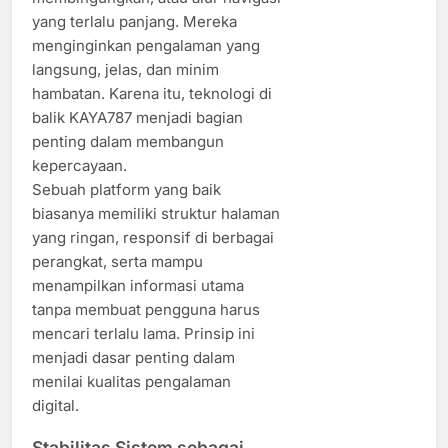
yang terlalu panjang. Mereka
menginginkan pengalaman yang
langsung, jelas, dan minim
hambatan. Karena itu, teknologi di
balik KAYA787 menjadi bagian
penting dalam membangun
kepercayaan.
Sebuah platform yang baik
biasanya memiliki struktur halaman
yang ringan, responsif di berbagai
perangkat, serta mampu
menampilkan informasi utama
tanpa membuat pengguna harus
mencari terlalu lama. Prinsip ini
menjadi dasar penting dalam
menilai kualitas pengalaman
digital.
Stabilitas Sistem sebagai