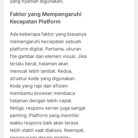
yang nyaman digunakan.
Faktor yang Mempengaruhi
Kecepatan Platform
Ada beberapa faktor yang biasanya
memengaruhi kecepatan sebuah
platform digital. Pertama, ukuran
file gambar dan elemen visual. Jika
terlalu berat, halaman akan
memuat lebih lambat. Kedua,
struktur kode yang digunakan.
Kode yang rapi dan efisien
membantu browser membaca
halaman dengan lebih cepat.
Ketiga, respons server juga sangat
penting. Platform yang memiliki
waktu respons baik akan terasa
lebih stabil saat diakses. Keempat,
penggunaan desain mobile-