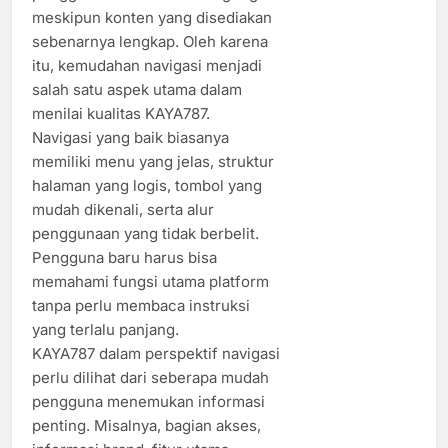
meskipun konten yang disediakan
sebenarnya lengkap. Oleh karena
itu, kemudahan navigasi menjadi
salah satu aspek utama dalam
menilai kualitas KAYA787.
Navigasi yang baik biasanya
memiliki menu yang jelas, struktur
halaman yang logis, tombol yang
mudah dikenali, serta alur
penggunaan yang tidak berbelit.
Pengguna baru harus bisa
memahami fungsi utama platform
tanpa perlu membaca instruksi
yang terlalu panjang.
KAYA787 dalam perspektif navigasi
perlu dilihat dari seberapa mudah
pengguna menemukan informasi
penting. Misalnya, bagian akses,