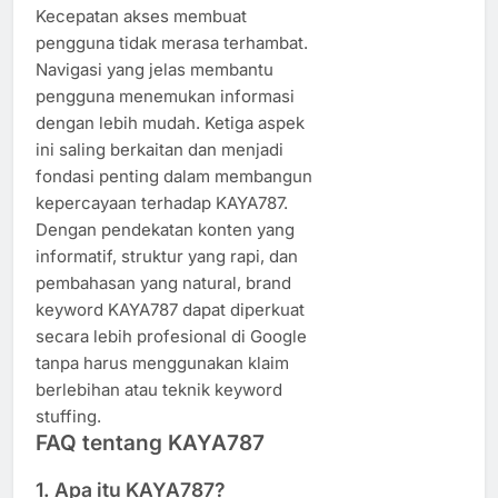
Kecepatan akses membuat
pengguna tidak merasa terhambat.
Navigasi yang jelas membantu
pengguna menemukan informasi
dengan lebih mudah. Ketiga aspek
ini saling berkaitan dan menjadi
fondasi penting dalam membangun
kepercayaan terhadap KAYA787.
Dengan pendekatan konten yang
informatif, struktur yang rapi, dan
pembahasan yang natural, brand
keyword KAYA787 dapat diperkuat
secara lebih profesional di Google
tanpa harus menggunakan klaim
berlebihan atau teknik keyword
stuffing.
FAQ tentang KAYA787
1. Apa itu KAYA787?