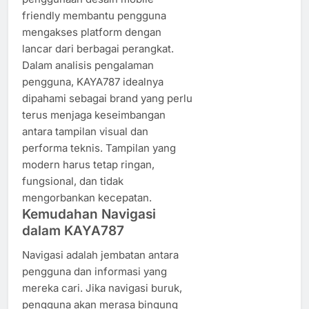
friendly membantu pengguna
mengakses platform dengan
lancar dari berbagai perangkat.
Dalam analisis pengalaman
pengguna, KAYA787 idealnya
dipahami sebagai brand yang perlu
terus menjaga keseimbangan
antara tampilan visual dan
performa teknis. Tampilan yang
modern harus tetap ringan,
fungsional, dan tidak
mengorbankan kecepatan.
Kemudahan Navigasi
dalam KAYA787
Navigasi adalah jembatan antara
pengguna dan informasi yang
mereka cari. Jika navigasi buruk,
pengguna akan merasa bingung