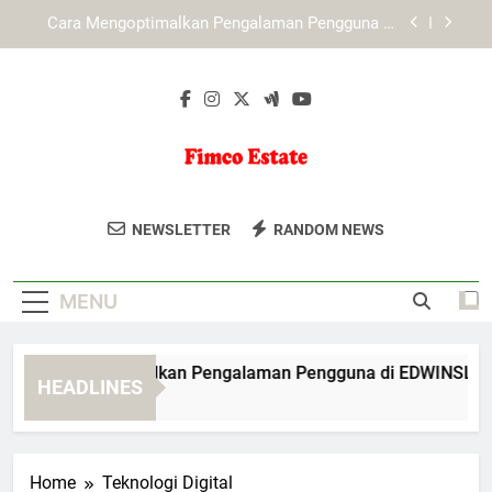
Skip
Cara Mengoptimalkan Pengalaman Akses
to
EDWINSLOT secara Nyaman dan Terarah
content
Cara Mengoptimalkan Pengalaman Akses
LEBAH4D secara Nyaman dan Terarah
Cara Mengoptimalkan Pengalaman Pengguna di
EDWINSLOT secara Aman dan Terkendali
Cara Mengoptimalkan Pengalaman Pengguna di
LEBAH4D
Fimco Estate
Dapatkan Properti Impian Anda Dengan
Cara Mengoptimalkan Pengalaman Akses
NEWSLETTER
RANDOM NEWS
EDWINSLOT secara Nyaman dan Terarah
FIMCO Estate. Agen Real Estate Yang
Cara Mengoptimalkan Pengalaman Akses
Siap Membantu Anda Menemukan
LEBAH4D secara Nyaman dan Terarah
MENU
Rumah Yang Sempurna.
ra Mengoptimalkan Pengalaman Pengguna di EDWINSLOT sec
HEADLINES
eeks Ago
Home
Teknologi Digital