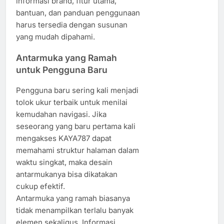
informasi brand, fitur utama,
bantuan, dan panduan penggunaan
harus tersedia dengan susunan
yang mudah dipahami.
Antarmuka yang Ramah
untuk Pengguna Baru
Pengguna baru sering kali menjadi
tolok ukur terbaik untuk menilai
kemudahan navigasi. Jika
seseorang yang baru pertama kali
mengakses KAYA787 dapat
memahami struktur halaman dalam
waktu singkat, maka desain
antarmukanya bisa dikatakan
cukup efektif.
Antarmuka yang ramah biasanya
tidak menampilkan terlalu banyak
elemen sekaligus. Informasi