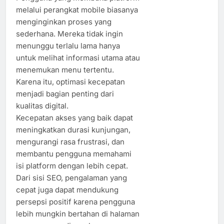
melalui perangkat mobile biasanya
menginginkan proses yang
sederhana. Mereka tidak ingin
menunggu terlalu lama hanya
untuk melihat informasi utama atau
menemukan menu tertentu.
Karena itu, optimasi kecepatan
menjadi bagian penting dari
kualitas digital.
Kecepatan akses yang baik dapat
meningkatkan durasi kunjungan,
mengurangi rasa frustrasi, dan
membantu pengguna memahami
isi platform dengan lebih cepat.
Dari sisi SEO, pengalaman yang
cepat juga dapat mendukung
persepsi positif karena pengguna
lebih mungkin bertahan di halaman