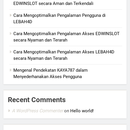
EDWINSLOT secara Aman dan Terkendali
Cara Mengoptimalkan Pengalaman Pengguna di
LEBAH4D
Cara Mengoptimalkan Pengalaman Akses EDWINSLOT
secara Nyaman dan Terarah
Cara Mengoptimalkan Pengalaman Akses LEBAH4D
secara Nyaman dan Terarah
Mengenal Pendekatan KAYA787 dalam
Menyederhanakan Akses Pengguna
Recent Comments
A WordPress Commenter
on
Hello world!