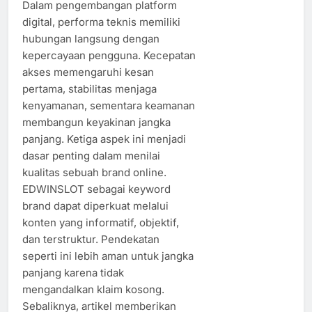
Dalam pengembangan platform
digital, performa teknis memiliki
hubungan langsung dengan
kepercayaan pengguna. Kecepatan
akses memengaruhi kesan
pertama, stabilitas menjaga
kenyamanan, sementara keamanan
membangun keyakinan jangka
panjang. Ketiga aspek ini menjadi
dasar penting dalam menilai
kualitas sebuah brand online.
EDWINSLOT sebagai keyword
brand dapat diperkuat melalui
konten yang informatif, objektif,
dan terstruktur. Pendekatan
seperti ini lebih aman untuk jangka
panjang karena tidak
mengandalkan klaim kosong.
Sebaliknya, artikel memberikan