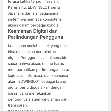
terasa ketika terjadi masalah.
Karena itu, EDWINSLOT perlu
dipahami dari sisi bagaimana
sistemnya menjaga konsistensi
akses dalam berbagai kondisi.
Keamanan Digital dan
Perlindungan Pengguna
Keamanan adalah aspek yang tidak
bisa dipisahkan dari platform
digital. Pengguna saat ini semakin
sadar bahwa akses online harus
memperhatikan perlindungan data,
kejelasan informasi, dan keamanan
akun. EDWINSLOT sebagai brand
digital perlu diposisikan dengan
narasi yang menekankan
pentingnya sistem yang aman dan
transparan.