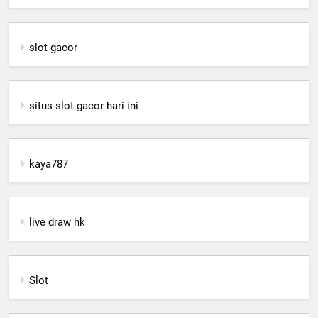
slot gacor
situs slot gacor hari ini
kaya787
live draw hk
Slot