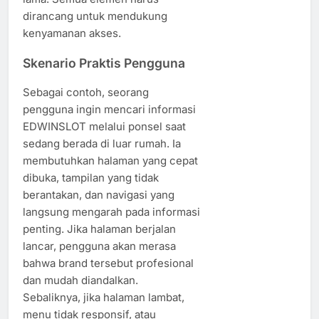
dirancang untuk mendukung
kenyamanan akses.
Skenario Praktis Pengguna
Sebagai contoh, seorang
pengguna ingin mencari informasi
EDWINSLOT melalui ponsel saat
sedang berada di luar rumah. Ia
membutuhkan halaman yang cepat
dibuka, tampilan yang tidak
berantakan, dan navigasi yang
langsung mengarah pada informasi
penting. Jika halaman berjalan
lancar, pengguna akan merasa
bahwa brand tersebut profesional
dan mudah diandalkan.
Sebaliknya, jika halaman lambat,
menu tidak responsif, atau