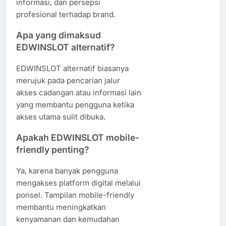
informasi, dan persepsi
profesional terhadap brand.
Apa yang dimaksud
EDWINSLOT alternatif?
EDWINSLOT alternatif biasanya
merujuk pada pencarian jalur
akses cadangan atau informasi lain
yang membantu pengguna ketika
akses utama sulit dibuka.
Apakah EDWINSLOT mobile-
friendly penting?
Ya, karena banyak pengguna
mengakses platform digital melalui
ponsel. Tampilan mobile-friendly
membantu meningkatkan
kenyamanan dan kemudahan