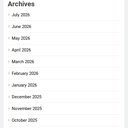
Archives
July 2026
June 2026
May 2026
April 2026
March 2026
February 2026
January 2026
December 2025
November 2025
October 2025