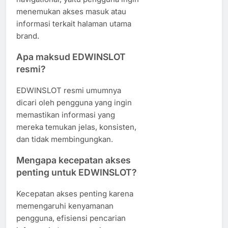
menemukan akses masuk atau
informasi terkait halaman utama
brand.
Apa maksud EDWINSLOT
resmi?
EDWINSLOT resmi umumnya
dicari oleh pengguna yang ingin
memastikan informasi yang
mereka temukan jelas, konsisten,
dan tidak membingungkan.
Mengapa kecepatan akses
penting untuk EDWINSLOT?
Kecepatan akses penting karena
memengaruhi kenyamanan
pengguna, efisiensi pencarian