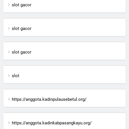
slot gacor
slot gacor
slot gacor
slot
https://anggota.kadinpulausebetul.org/
https://anggota.kadinkabpasangkayu.org/