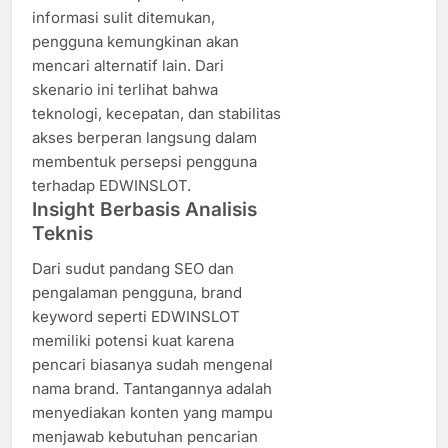
informasi sulit ditemukan,
pengguna kemungkinan akan
mencari alternatif lain. Dari
skenario ini terlihat bahwa
teknologi, kecepatan, dan stabilitas
akses berperan langsung dalam
membentuk persepsi pengguna
terhadap EDWINSLOT.
Insight Berbasis Analisis
Teknis
Dari sudut pandang SEO dan
pengalaman pengguna, brand
keyword seperti EDWINSLOT
memiliki potensi kuat karena
pencari biasanya sudah mengenal
nama brand. Tantangannya adalah
menyediakan konten yang mampu
menjawab kebutuhan pencarian