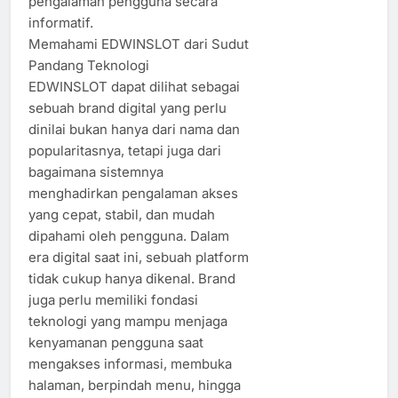
pengalaman pengguna secara
informatif.
Memahami EDWINSLOT dari Sudut
Pandang Teknologi
EDWINSLOT dapat dilihat sebagai
sebuah brand digital yang perlu
dinilai bukan hanya dari nama dan
popularitasnya, tetapi juga dari
bagaimana sistemnya
menghadirkan pengalaman akses
yang cepat, stabil, dan mudah
dipahami oleh pengguna. Dalam
era digital saat ini, sebuah platform
tidak cukup hanya dikenal. Brand
juga perlu memiliki fondasi
teknologi yang mampu menjaga
kenyamanan pengguna saat
mengakses informasi, membuka
halaman, berpindah menu, hingga