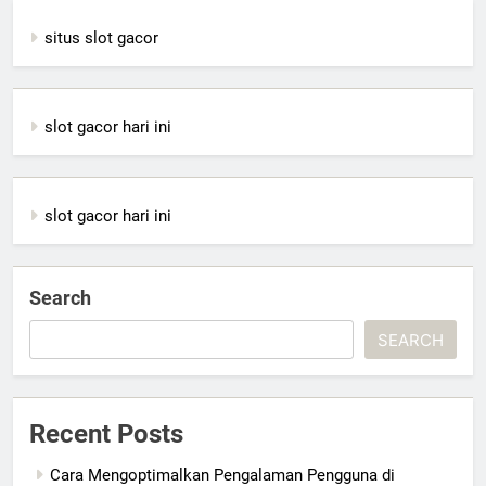
situs slot gacor
slot gacor hari ini
slot gacor hari ini
Search
SEARCH
Recent Posts
Cara Mengoptimalkan Pengalaman Pengguna di