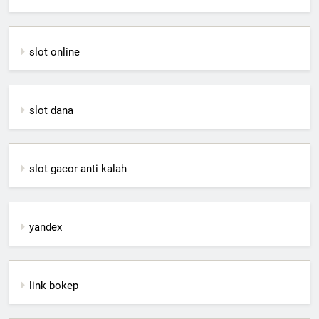
slot online
slot dana
slot gacor anti kalah
yandex
link bokep