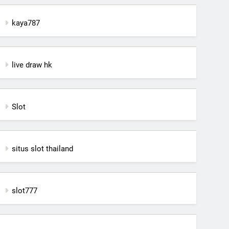
kaya787
live draw hk
Slot
situs slot thailand
slot777