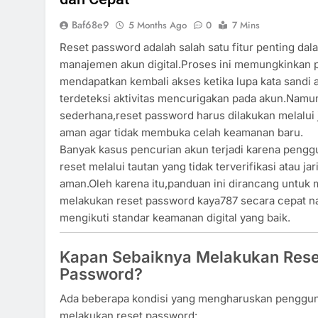
Baf68e9
5 Months Ago
0
7 Mins
Reset password adalah salah satu fitur penting dal
manajemen akun digital.Proses ini memungkinkan
mendapatkan kembali akses ketika lupa kata sandi a
terdeteksi aktivitas mencurigakan pada akun.Namun
sederhana,reset password harus dilakukan melalui 
aman agar tidak membuka celah keamanan baru.
Banyak kasus pencurian akun terjadi karena peng
reset melalui tautan yang tidak terverifikasi atau ja
aman.Oleh karena itu,panduan ini dirancang untu
melakukan reset password kaya787 secara cepat n
mengikuti standar keamanan digital yang baik.
Kapan Sebaiknya Melakukan Rese
Password?
Ada beberapa kondisi yang mengharuskan penggu
melakukan reset password: