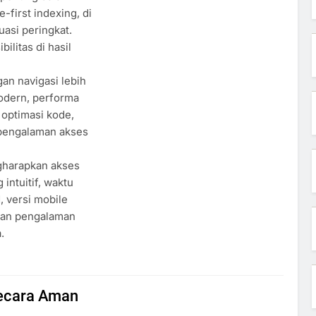
first indexing, di
asi peringkat.
ilitas di hasil
an navigasi lebih
odern, performa
 optimasi kode,
n pengalaman akses
gharapkan akses
intuitif, waktu
, versi mobile
rkan pengalaman
.
ecara Aman