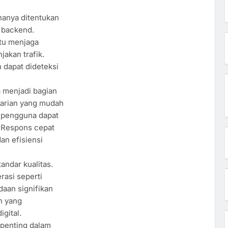
hanya ditentukan
m backend.
ntu menjaga
jakan trafik.
 dapat dideteksi
a menjadi bagian
carian yang mudah
, pengguna dapat
. Respons cepat
an efisiensi
tandar kualitas.
rasi seperti
aan signifikan
h yang
gital.
r penting dalam