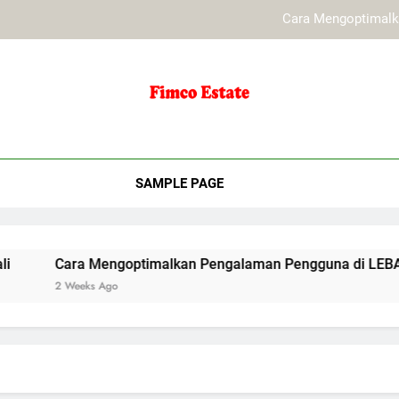
Cara Mengoptimal
Cara Mengoptimalkan Pengalaman Akses E
Cara Mengoptimalkan Pengalaman Akses
co Estate
Cara Mengoptimalkan Pengalaman Pengguna di ED
tkan Properti Impian Anda Dengan FIMCO Estate. Agen Real 
Sempurna.
Cara Mengoptimal
SAMPLE PAGE
Cara Mengoptimalkan Pengalaman Akses E
Cara Mengoptimalkan Pengalaman Akses
a Mengoptimalkan Pengalaman Pengguna di LEBAH4D
eks Ago