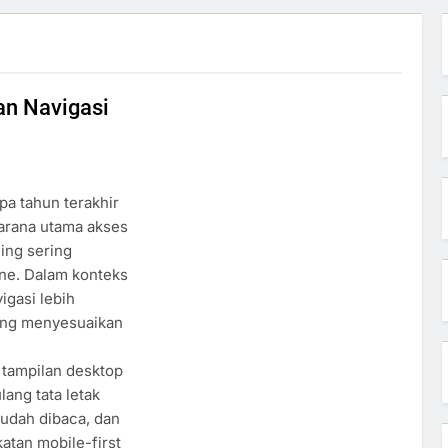
an Navigasi
a tahun terakhir
arana utama akses
ling sering
ne. Dalam konteks
igasi lebih
yang menyesuaikan
 tampilan desktop
lang tata letak
mudah dibaca, dan
atan mobile-first