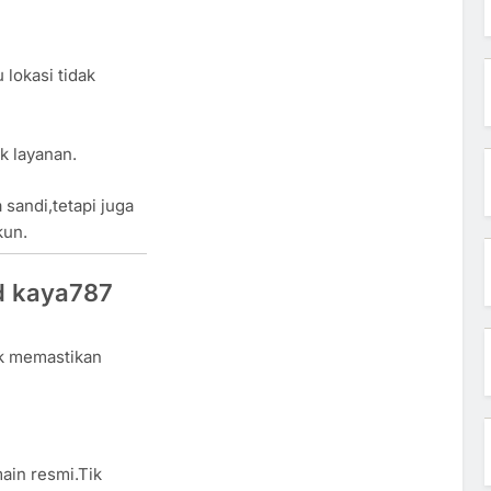
 lokasi tidak
 layanan.
 sandi,tetapi juga
kun.
d kaya787
uk memastikan
ain resmi.Tik