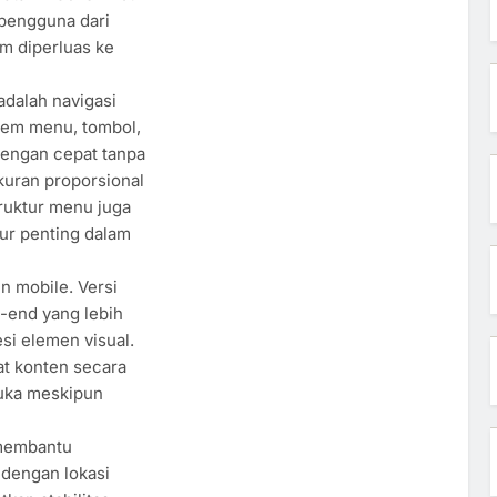
 pengguna dari
um diperluas ke
adalah navigasi
stem menu, tombol,
dengan cepat tanpa
uran proporsional
truktur menu juga
ur penting dalam
n mobile. Versi
-end yang lebih
si elemen visual.
at konten secara
buka meskipun
 membantu
 dengan lokasi