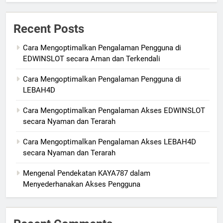
Recent Posts
Cara Mengoptimalkan Pengalaman Pengguna di
EDWINSLOT secara Aman dan Terkendali
Cara Mengoptimalkan Pengalaman Pengguna di
LEBAH4D
Cara Mengoptimalkan Pengalaman Akses EDWINSLOT
secara Nyaman dan Terarah
Cara Mengoptimalkan Pengalaman Akses LEBAH4D
secara Nyaman dan Terarah
Mengenal Pendekatan KAYA787 dalam
Menyederhanakan Akses Pengguna