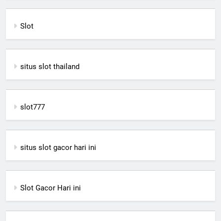
Slot
situs slot thailand
slot777
situs slot gacor hari ini
Slot Gacor Hari ini