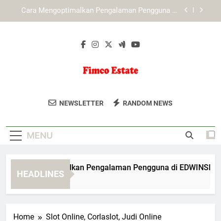
Skip
Cara Mengoptimalkan Pengalaman Akses
to
EDWINSLOT secara Nyaman dan Terarah
content
Cara Mengoptimalkan Pengalaman Akses
LEBAH4D secara Nyaman dan Terarah
Cara Mengoptimalkan Pengalaman Pengguna di
EDWINSLOT secara Aman dan Terkendali
Cara Mengoptimalkan Pengalaman Pengguna di
LEBAH4D
Fimco Estate
Dapatkan Properti Impian Anda Dengan
Cara Mengoptimalkan Pengalaman Akses
NEWSLETTER
RANDOM NEWS
EDWINSLOT secara Nyaman dan Terarah
FIMCO Estate. Agen Real Estate Yang
Cara Mengoptimalkan Pengalaman Akses
Siap Membantu Anda Menemukan
LEBAH4D secara Nyaman dan Terarah
MENU
Rumah Yang Sempurna.
ra Mengoptimalkan Pengalaman Pengguna di EDWINSLOT sec
HEADLINES
Weeks Ago
Home
Slot Online, Corlaslot, Judi Online