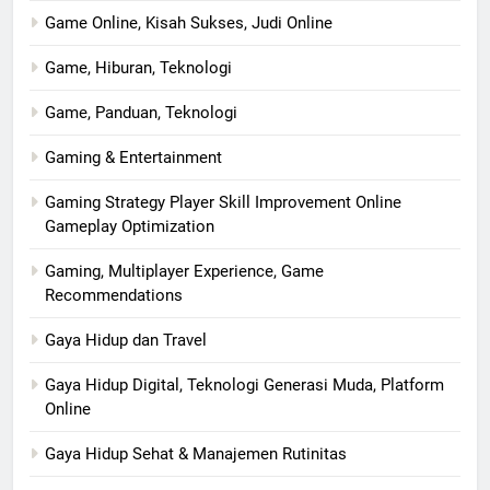
Game Online, Kisah Sukses, Judi Online
Game, Hiburan, Teknologi
Game, Panduan, Teknologi
Gaming & Entertainment
Gaming Strategy Player Skill Improvement Online
Gameplay Optimization
Gaming, Multiplayer Experience, Game
Recommendations
Gaya Hidup dan Travel
Gaya Hidup Digital, Teknologi Generasi Muda, Platform
Online
Gaya Hidup Sehat & Manajemen Rutinitas