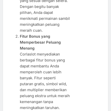
yang sesuai dengan selera.
Dengan begitu banyak
pilihan, Anda dapat
menikmati permainan sambil
meningkatkan peluang
meraih cuan.
Fitur Bonus yang
Memperbesar Peluang
Menang
Corlaslot menyediakan
berbagai fitur bonus yang
dapat membantu Anda
memperoleh cuan lebih
banyak. Fitur seperti
putaran gratis, simbol wild,
dan multiplier memberikan
peluang ekstra untuk meraih
kemenangan tanpa
meningkatkan taruhan.