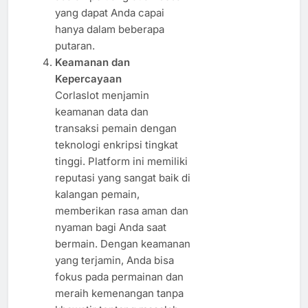
yang dapat Anda capai
hanya dalam beberapa
putaran.
Keamanan dan
Kepercayaan
Corlaslot menjamin
keamanan data dan
transaksi pemain dengan
teknologi enkripsi tingkat
tinggi. Platform ini memiliki
reputasi yang sangat baik di
kalangan pemain,
memberikan rasa aman dan
nyaman bagi Anda saat
bermain. Dengan keamanan
yang terjamin, Anda bisa
fokus pada permainan dan
meraih kemenangan tanpa