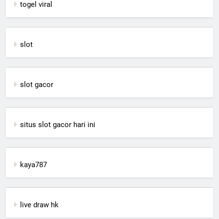
togel viral
slot
slot gacor
situs slot gacor hari ini
kaya787
live draw hk