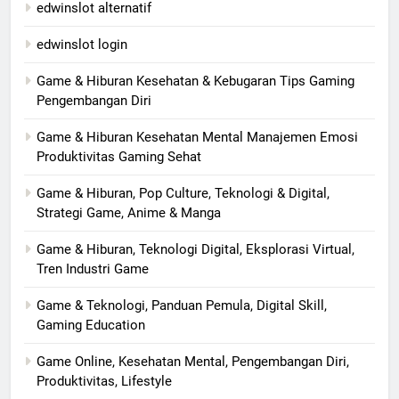
edwinslot alternatif
edwinslot login
Game & Hiburan Kesehatan & Kebugaran Tips Gaming
Pengembangan Diri
Game & Hiburan Kesehatan Mental Manajemen Emosi
Produktivitas Gaming Sehat
Game & Hiburan, Pop Culture, Teknologi & Digital,
Strategi Game, Anime & Manga
Game & Hiburan, Teknologi Digital, Eksplorasi Virtual,
Tren Industri Game
Game & Teknologi, Panduan Pemula, Digital Skill,
Gaming Education
Game Online, Kesehatan Mental, Pengembangan Diri,
Produktivitas, Lifestyle