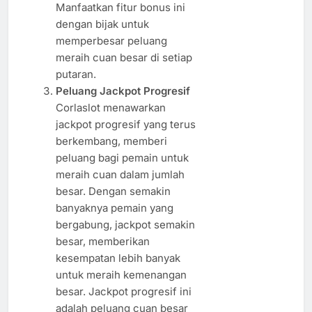
Manfaatkan fitur bonus ini
dengan bijak untuk
memperbesar peluang
meraih cuan besar di setiap
putaran.
Peluang Jackpot Progresif
Corlaslot menawarkan
jackpot progresif yang terus
berkembang, memberi
peluang bagi pemain untuk
meraih cuan dalam jumlah
besar. Dengan semakin
banyaknya pemain yang
bergabung, jackpot semakin
besar, memberikan
kesempatan lebih banyak
untuk meraih kemenangan
besar. Jackpot progresif ini
adalah peluang cuan besar