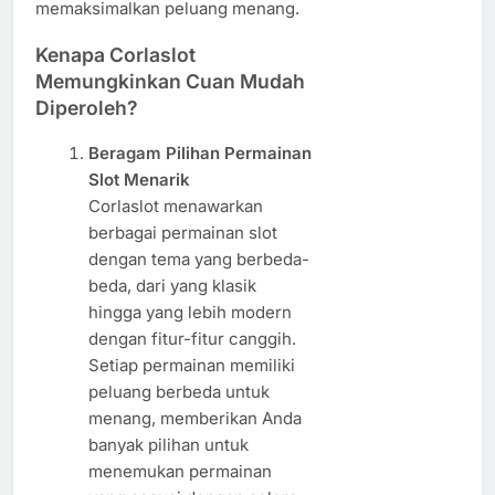
memaksimalkan peluang menang.
Kenapa Corlaslot
Memungkinkan Cuan Mudah
Diperoleh?
Beragam Pilihan Permainan
Slot Menarik
Corlaslot menawarkan
berbagai permainan slot
dengan tema yang berbeda-
beda, dari yang klasik
hingga yang lebih modern
dengan fitur-fitur canggih.
Setiap permainan memiliki
peluang berbeda untuk
menang, memberikan Anda
banyak pilihan untuk
menemukan permainan