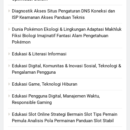
Diagnostik Akses Situs Pengaturan DNS Koneksi dan
ISP Keamanan Akses Panduan Teknis
Dunia Pokémon Ekologi & Lingkungan Adaptasi Makhluk
Fiksi Biologi Imajinatif Fantasi Alam Pengetahuan
Pokémon
Edukasi & Literasi Informasi
Edukasi Digital, Komunitas & Inovasi Sosial, Teknologi &
Pengalaman Pengguna
Edukasi Game, Teknologi Hiburan
Edukasi Pengguna Digital, Manajemen Waktu,
Responsible Gaming
Edukasi Slot Online Strategi Bermain Slot Tips Pemain
Pemula Analisis Pola Permainan Panduan Slot Stabil