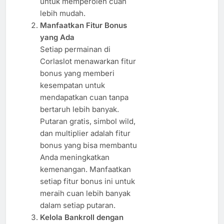
untuk memperoleh cuan
lebih mudah.
Manfaatkan Fitur Bonus
yang Ada
Setiap permainan di
Corlaslot menawarkan fitur
bonus yang memberi
kesempatan untuk
mendapatkan cuan tanpa
bertaruh lebih banyak.
Putaran gratis, simbol wild,
dan multiplier adalah fitur
bonus yang bisa membantu
Anda meningkatkan
kemenangan. Manfaatkan
setiap fitur bonus ini untuk
meraih cuan lebih banyak
dalam setiap putaran.
Kelola Bankroll dengan