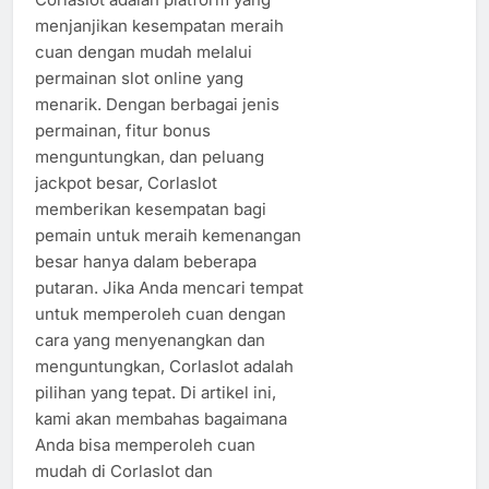
menjanjikan kesempatan meraih
cuan dengan mudah melalui
permainan slot online yang
menarik. Dengan berbagai jenis
permainan, fitur bonus
menguntungkan, dan peluang
jackpot besar, Corlaslot
memberikan kesempatan bagi
pemain untuk meraih kemenangan
besar hanya dalam beberapa
putaran. Jika Anda mencari tempat
untuk memperoleh cuan dengan
cara yang menyenangkan dan
menguntungkan, Corlaslot adalah
pilihan yang tepat. Di artikel ini,
kami akan membahas bagaimana
Anda bisa memperoleh cuan
mudah di Corlaslot dan