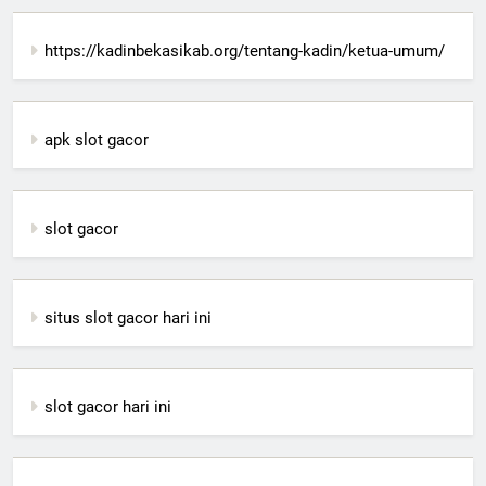
https://kadinbekasikab.org/tentang-kadin/ketua-umum/
apk slot gacor
slot gacor
situs slot gacor hari ini
slot gacor hari ini