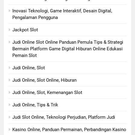
Inovasi Teknologi, Game Interaktif, Desain Digital,
Pengalaman Pengguna
Jackpot Slot
Judi Online Slot Online Panduan Pemula Tips & Strategi
Bermain Platform Game Digital Hiburan Online Edukasi
Pemain Slot
Judi Online, Slot
Judi Online, Slot Online, Hiburan
Judi Online, Slot, Kemenangan Slot
Judi Online, Tips & Trik
Judi Slot Online, Teknologi Perjudian, Platform Judi
Kasino Online, Panduan Permainan, Perbandingan Kasino