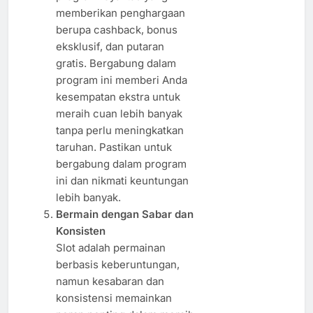
memberikan penghargaan
berupa cashback, bonus
eksklusif, dan putaran
gratis. Bergabung dalam
program ini memberi Anda
kesempatan ekstra untuk
meraih cuan lebih banyak
tanpa perlu meningkatkan
taruhan. Pastikan untuk
bergabung dalam program
ini dan nikmati keuntungan
lebih banyak.
Bermain dengan Sabar dan
Konsisten
Slot adalah permainan
berbasis keberuntungan,
namun kesabaran dan
konsistensi memainkan