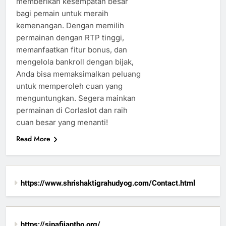
memberikan kesempatan besar
bagi pemain untuk meraih
kemenangan. Dengan memilih
permainan dengan RTP tinggi,
memanfaatkan fitur bonus, dan
mengelola bankroll dengan bijak,
Anda bisa memaksimalkan peluang
untuk memperoleh cuan yang
menguntungkan. Segera mainkan
permainan di Corlaslot dan raih
cuan besar yang menanti!
Read More
https://www.shrishaktigrahudyog.com/Contact.html
https://sipafijantho.org/