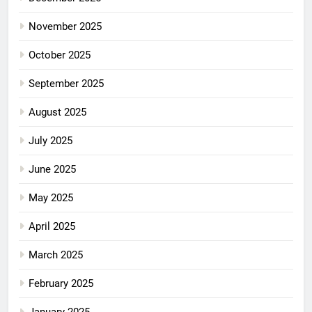
November 2025
October 2025
September 2025
August 2025
July 2025
June 2025
May 2025
April 2025
March 2025
February 2025