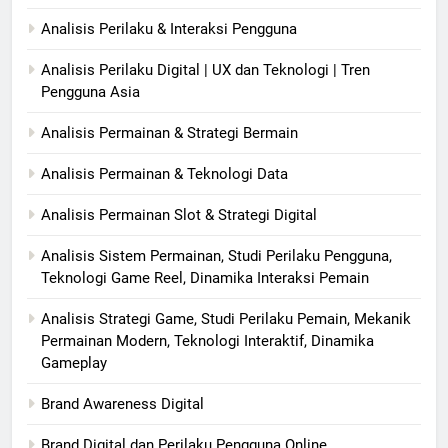
Analisis Perilaku & Interaksi Pengguna
Analisis Perilaku Digital | UX dan Teknologi | Tren
Pengguna Asia
Analisis Permainan & Strategi Bermain
Analisis Permainan & Teknologi Data
Analisis Permainan Slot & Strategi Digital
Analisis Sistem Permainan, Studi Perilaku Pengguna,
Teknologi Game Reel, Dinamika Interaksi Pemain
Analisis Strategi Game, Studi Perilaku Pemain, Mekanik
Permainan Modern, Teknologi Interaktif, Dinamika
Gameplay
Brand Awareness Digital
Brand Digital dan Perilaku Pengguna Online