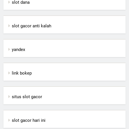
slot dana
slot gacor anti kalah
yandex
link bokep
situs slot gacor
slot gacor hari ini