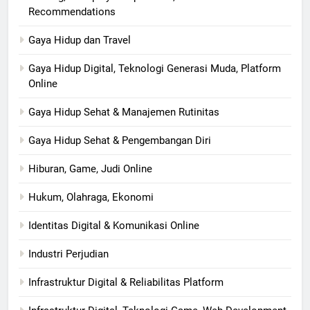
Recommendations
Gaya Hidup dan Travel
Gaya Hidup Digital, Teknologi Generasi Muda, Platform
Online
Gaya Hidup Sehat & Manajemen Rutinitas
Gaya Hidup Sehat & Pengembangan Diri
Hiburan, Game, Judi Online
Hukum, Olahraga, Ekonomi
Identitas Digital & Komunikasi Online
Industri Perjudian
Infrastruktur Digital & Reliabilitas Platform