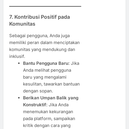
7. Kontribusi Positif pada
Komunitas
Sebagai pengguna, Anda juga
memiliki peran dalam menciptakan
komunitas yang mendukung dan
inklusif.
Bantu Pengguna Baru:
Jika
Anda melihat pengguna
baru yang mengalami
kesulitan, tawarkan bantuan
dengan sopan.
Berikan Umpan Balik yang
Konstruktif:
Jika Anda
menemukan kekurangan
pada platform, sampaikan
kritik dengan cara yang