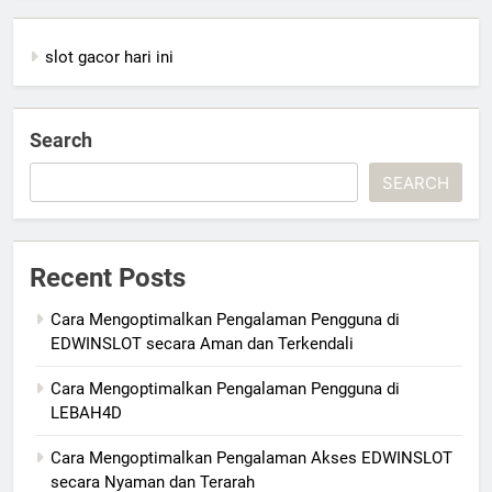
slot gacor hari ini
Search
SEARCH
Recent Posts
Cara Mengoptimalkan Pengalaman Pengguna di
EDWINSLOT secara Aman dan Terkendali
Cara Mengoptimalkan Pengalaman Pengguna di
LEBAH4D
Cara Mengoptimalkan Pengalaman Akses EDWINSLOT
secara Nyaman dan Terarah