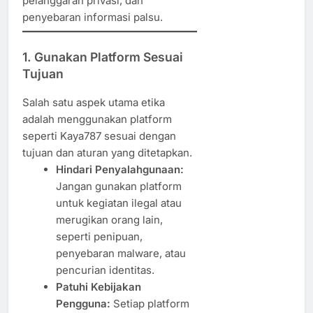
pelanggaran privasi, dan
penyebaran informasi palsu.
1. Gunakan Platform Sesuai
Tujuan
Salah satu aspek utama etika
adalah menggunakan platform
seperti Kaya787 sesuai dengan
tujuan dan aturan yang ditetapkan.
Hindari Penyalahgunaan:
Jangan gunakan platform
untuk kegiatan ilegal atau
merugikan orang lain,
seperti penipuan,
penyebaran malware, atau
pencurian identitas.
Patuhi Kebijakan
Pengguna:
Setiap platform