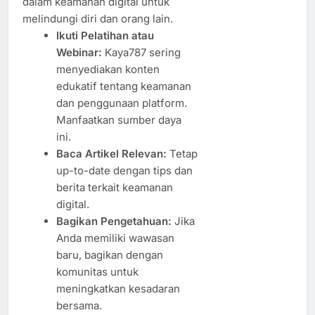
dalam keamanan digital untuk
melindungi diri dan orang lain.
Ikuti Pelatihan atau
Webinar:
Kaya787 sering
menyediakan konten
edukatif tentang keamanan
dan penggunaan platform.
Manfaatkan sumber daya
ini.
Baca Artikel Relevan:
Tetap
up-to-date dengan tips dan
berita terkait keamanan
digital.
Bagikan Pengetahuan:
Jika
Anda memiliki wawasan
baru, bagikan dengan
komunitas untuk
meningkatkan kesadaran
bersama.