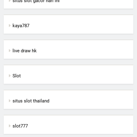
situs slot gacor hari ini
kaya787
live draw hk
Slot
situs slot thailand
slot777