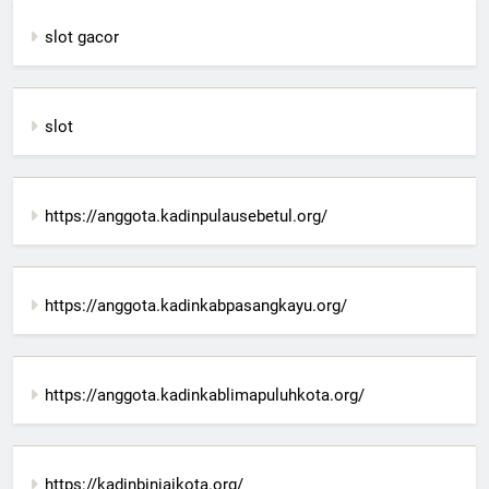
slot gacor
slot
https://anggota.kadinpulausebetul.org/
https://anggota.kadinkabpasangkayu.org/
https://anggota.kadinkablimapuluhkota.org/
https://kadinbinjaikota.org/