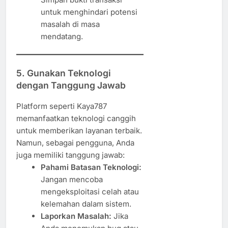
untuk menghindari potensi
masalah di masa
mendatang.
5. Gunakan Teknologi
dengan Tanggung Jawab
Platform seperti Kaya787
memanfaatkan teknologi canggih
untuk memberikan layanan terbaik.
Namun, sebagai pengguna, Anda
juga memiliki tanggung jawab:
Pahami Batasan Teknologi:
Jangan mencoba
mengeksploitasi celah atau
kelemahan dalam sistem.
Laporkan Masalah:
Jika