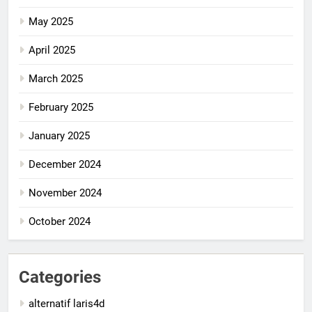
May 2025
April 2025
March 2025
February 2025
January 2025
December 2024
November 2024
October 2024
Categories
alternatif laris4d