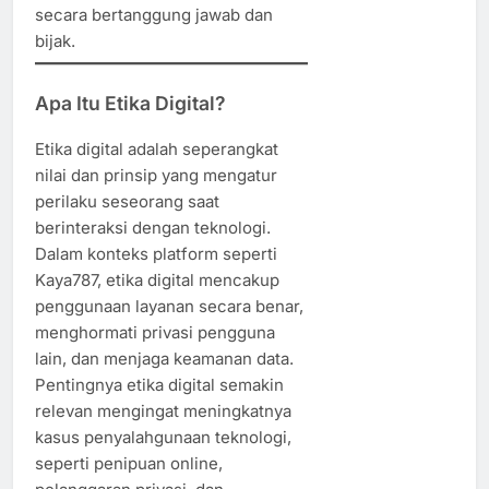
secara bertanggung jawab dan
bijak.
Apa Itu Etika Digital?
Etika digital adalah seperangkat
nilai dan prinsip yang mengatur
perilaku seseorang saat
berinteraksi dengan teknologi.
Dalam konteks platform seperti
Kaya787, etika digital mencakup
penggunaan layanan secara benar,
menghormati privasi pengguna
lain, dan menjaga keamanan data.
Pentingnya etika digital semakin
relevan mengingat meningkatnya
kasus penyalahgunaan teknologi,
seperti penipuan online,