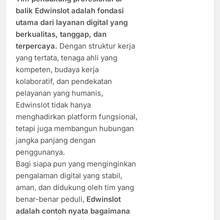
balik Edwinslot adalah fondasi
utama dari layanan digital yang
berkualitas, tanggap, dan
terpercaya.
Dengan struktur kerja
yang tertata, tenaga ahli yang
kompeten, budaya kerja
kolaboratif, dan pendekatan
pelayanan yang humanis,
Edwinslot tidak hanya
menghadirkan platform fungsional,
tetapi juga membangun hubungan
jangka panjang dengan
penggunanya.
Bagi siapa pun yang menginginkan
pengalaman digital yang stabil,
aman, dan didukung oleh tim yang
benar-benar peduli,
Edwinslot
adalah contoh nyata bagaimana