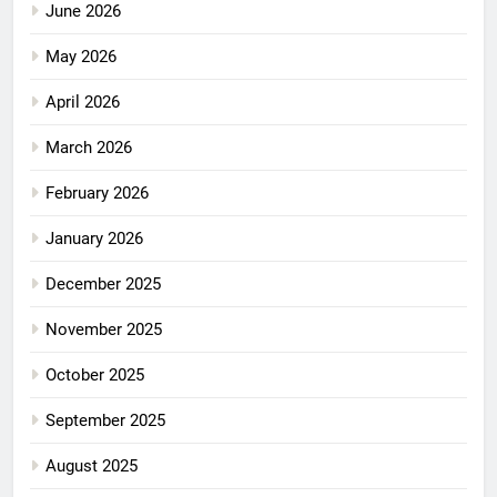
June 2026
May 2026
April 2026
March 2026
February 2026
January 2026
December 2025
November 2025
October 2025
September 2025
August 2025