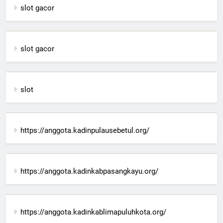
slot gacor
slot gacor
slot
https://anggota.kadinpulausebetul.org/
https://anggota.kadinkabpasangkayu.org/
https://anggota.kadinkablimapuluhkota.org/