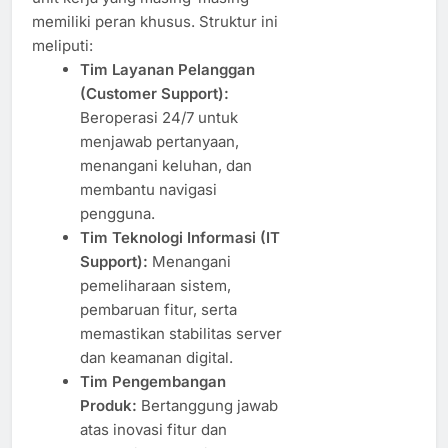
memiliki peran khusus. Struktur ini
meliputi:
Tim Layanan Pelanggan
(Customer Support):
Beroperasi 24/7 untuk
menjawab pertanyaan,
menangani keluhan, dan
membantu navigasi
pengguna.
Tim Teknologi Informasi (IT
Support):
Menangani
pemeliharaan sistem,
pembaruan fitur, serta
memastikan stabilitas server
dan keamanan digital.
Tim Pengembangan
Produk:
Bertanggung jawab
atas inovasi fitur dan