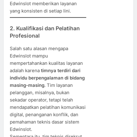
Edwinslot memberikan layanan
yang konsisten di setiap lini.
2.
Kualifikasi dan Pelatihan
Profesional
Salah satu alasan mengapa
Edwinslot mampu
mempertahankan kualitas layanan
adalah karena
timnya terdiri dari
individu berpengalaman di bidang
masing-masing
. Tim layanan
pelanggan, misalnya, bukan
sekadar operator, tetapi telah
mendapatkan pelatihan komunikasi
digital, penanganan konflik, dan
pemahaman teknis dasar sistem
Edwinslot.
Sementara itu, tim teknis direkrut