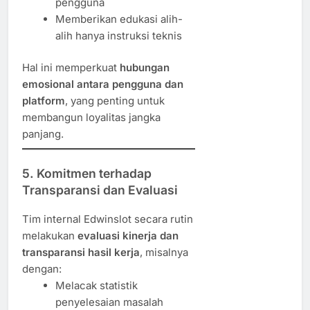
pengguna
Memberikan edukasi alih-
alih hanya instruksi teknis
Hal ini memperkuat
hubungan
emosional antara pengguna dan
platform
, yang penting untuk
membangun loyalitas jangka
panjang.
5.
Komitmen terhadap
Transparansi dan Evaluasi
Tim internal Edwinslot secara rutin
melakukan
evaluasi kinerja dan
transparansi hasil kerja
, misalnya
dengan:
Melacak statistik
penyelesaian masalah