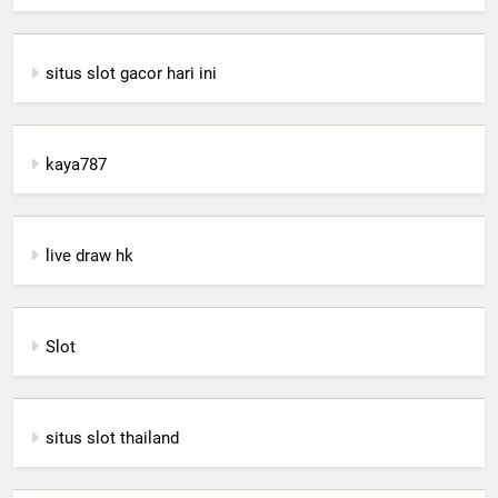
situs slot gacor hari ini
kaya787
live draw hk
Slot
situs slot thailand