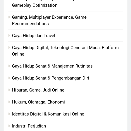
Gameplay Optimization
Gaming, Multiplayer Experience, Game
Recommendations
Gaya Hidup dan Travel
Gaya Hidup Digital, Teknologi Generasi Muda, Platform
Online
Gaya Hidup Sehat & Manajemen Rutinitas
Gaya Hidup Sehat & Pengembangan Diri
Hiburan, Game, Judi Online
Hukum, Olahraga, Ekonomi
Identitas Digital & Komunikasi Online
Industri Perjudian