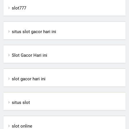
slot777
situs slot gacor hari ini
Slot Gacor Hari ini
slot gacor hari ini
situs slot
slot online