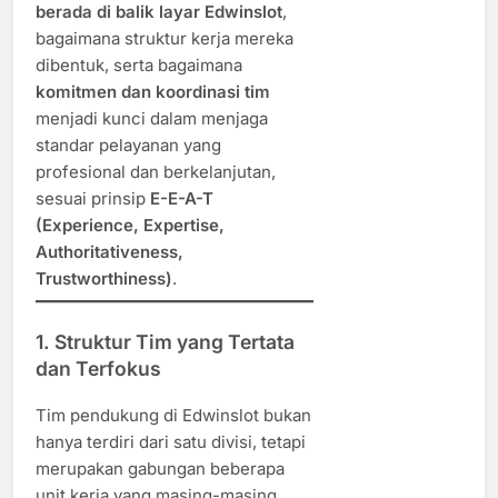
berada di balik layar Edwinslot
,
bagaimana struktur kerja mereka
dibentuk, serta bagaimana
komitmen dan koordinasi tim
menjadi kunci dalam menjaga
standar pelayanan yang
profesional dan berkelanjutan,
sesuai prinsip
E-E-A-T
(Experience, Expertise,
Authoritativeness,
Trustworthiness)
.
1.
Struktur Tim yang Tertata
dan Terfokus
Tim pendukung di Edwinslot bukan
hanya terdiri dari satu divisi, tetapi
merupakan gabungan beberapa
unit kerja yang masing-masing