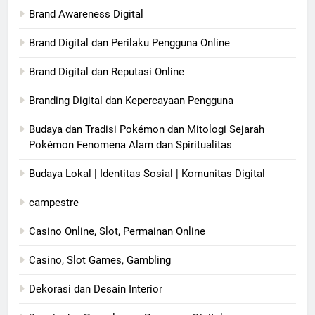
Brand Awareness Digital
Brand Digital dan Perilaku Pengguna Online
Brand Digital dan Reputasi Online
Branding Digital dan Kepercayaan Pengguna
Budaya dan Tradisi Pokémon dan Mitologi Sejarah
Pokémon Fenomena Alam dan Spiritualitas
Budaya Lokal | Identitas Sosial | Komunitas Digital
campestre
Casino Online, Slot, Permainan Online
Casino, Slot Games, Gambling
Dekorasi dan Desain Interior