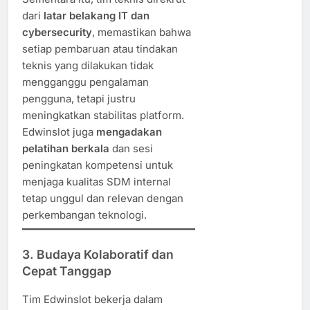
dari
latar belakang IT dan
cybersecurity
, memastikan bahwa
setiap pembaruan atau tindakan
teknis yang dilakukan tidak
mengganggu pengalaman
pengguna, tetapi justru
meningkatkan stabilitas platform.
Edwinslot juga
mengadakan
pelatihan berkala
dan sesi
peningkatan kompetensi untuk
menjaga kualitas SDM internal
tetap unggul dan relevan dengan
perkembangan teknologi.
3.
Budaya Kolaboratif dan
Cepat Tanggap
Tim Edwinslot bekerja dalam