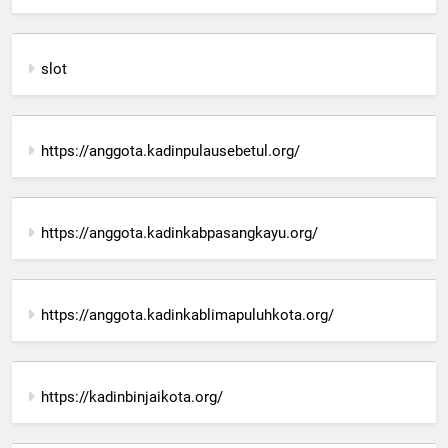
slot
https://anggota.kadinpulausebetul.org/
https://anggota.kadinkabpasangkayu.org/
https://anggota.kadinkablimapuluhkota.org/
https://kadinbinjaikota.org/