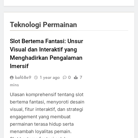
Teknologi Permainan
Slot Bertema Fantasi: Unsur
Visual dan Interaktif yang
Menghadirkan Pengalaman
Imersif
baf68e9
1 year ago
0
7
mins
Ulasan komprehensif tentang slot
bertema fantasi, menyoroti desain
visual, fitur interaktif, dan strategi
engagement yang membuat
permainan terasa hidup serta
menambah loyalitas pemain.