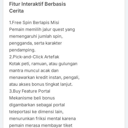
Fitur Interaktif Berbasis
Cerita
1.Free Spin Berlapis Misi
Pemain memilih jalur quest yang
memengaruhi jumlah spin,
pengganda, serta karakter
pendamping.
2.Pick-and-Click Artefak
Kotak peti, ramuan, atau gulungan
mantra muncul acak dan
menawarkan kredit instan, pengali,
atau akses bonus tingkat lanjut.
3.Buy Feature Portal
Mekanisme beli bonus
digambarkan sebagai portal
teleportasi ke dimensi lain,
menurunkan friksi mental karena
pemain merasa membayar tiket