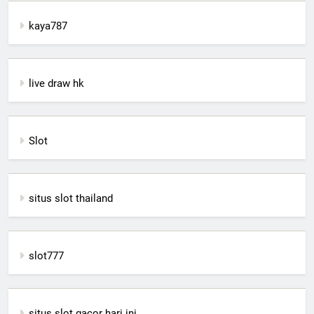
kaya787
live draw hk
Slot
situs slot thailand
slot777
situs slot gacor hari ini