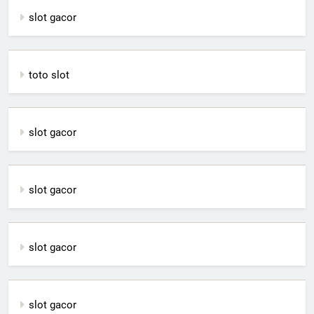
slot gacor
toto slot
slot gacor
slot gacor
slot gacor
slot gacor