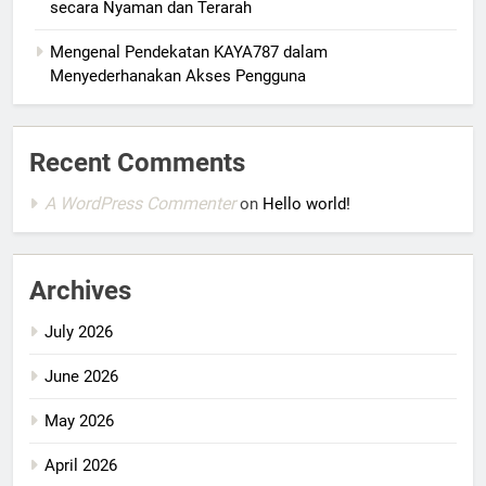
secara Nyaman dan Terarah
Mengenal Pendekatan KAYA787 dalam
Menyederhanakan Akses Pengguna
Recent Comments
A WordPress Commenter
on
Hello world!
Archives
July 2026
June 2026
May 2026
April 2026