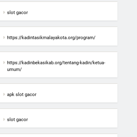
slot gacor
https://kadintasikmalayakota.org/program/
https://kadinbekasikab.org/tentang-kadin/ketua-
umum/
apk slot gacor
slot gacor