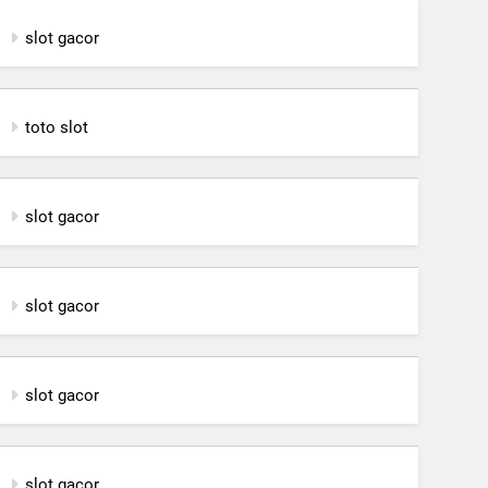
slot gacor
toto slot
slot gacor
slot gacor
slot gacor
slot gacor