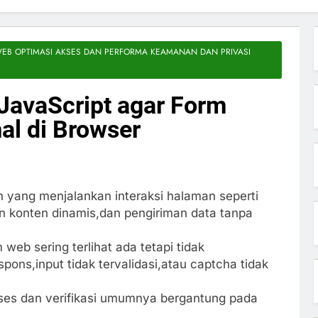
B OPTIMASI AKSES DAN PERFORMA KEAMANAN DAN PRIVASI
JavaScript agar Form
al di Browser
 yang menjalankan interaksi halaman seperti
an konten dinamis,dan pengiriman data tanpa
 web sering terlihat ada tetapi tidak
pons,input tidak tervalidasi,atau captcha tidak
akses dan verifikasi umumnya bergantung pada