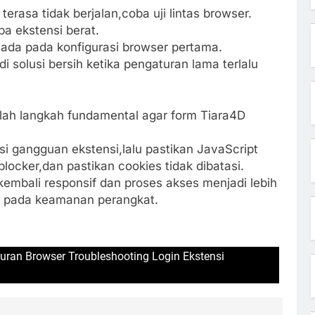
erasa tidak berjalan,coba uji lintas browser.
a ekstensi berat.
 ada pada konfigurasi browser pertama.
i solusi bersih ketika pengaturan lama terlalu
lah langkah fundamental agar form Tiara4D
asi gangguan ekstensi,lalu pastikan JavaScript
locker,dan pastikan cookies tidak dibatasi.
embali responsif dan proses akses menjadi lebih
an pada keamanan perangkat.
uran Browser Troubleshooting Login Ekstensi