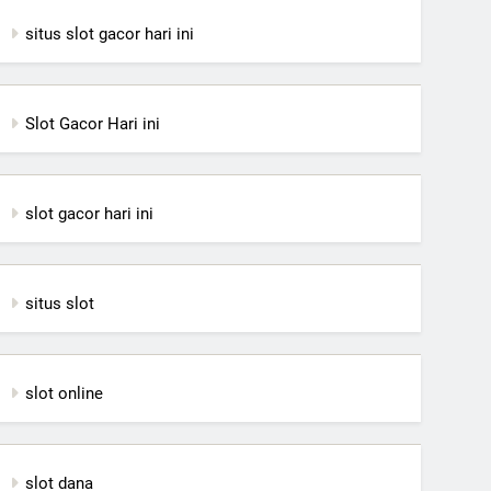
situs slot gacor hari ini
Slot Gacor Hari ini
slot gacor hari ini
situs slot
slot online
slot dana