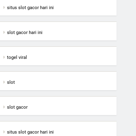
situs slot gacor hari ini
slot gacor hari ini
togel viral
slot
slot gacor
situs slot gacor hari ini