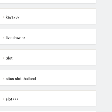
kaya787
live draw hk
Slot
situs slot thailand
slot777