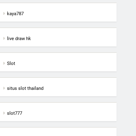
kaya787
live draw hk
Slot
situs slot thailand
slot777