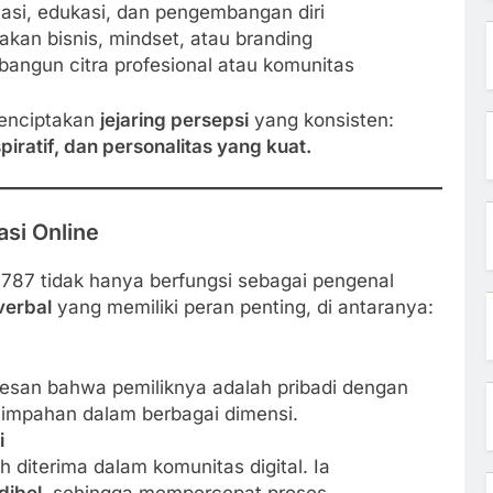
i, edukasi, dan pengembangan diri
an bisnis, mindset, atau branding
angun citra profesional atau komunitas
menciptakan
jejaring persepsi
yang konsisten:
aspiratif, dan personalitas yang kuat.
si Online
a787 tidak hanya berfungsi sebagai pengenal
verbal
yang memiliki peran penting, di antaranya:
san bahwa pemiliknya adalah pribadi dengan
limpahan dalam berbagai dimensi.
i
 diterima dalam komunitas digital. Ia