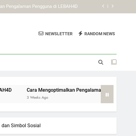
kan Pengalaman Pengguna di LEBAH4D
DWINSLOT secara Nyaman dan Terarah
 LEBAH4D secara Nyaman dan Terarah
NEWSLETTER
RANDOM NEWS
WINSLOT secara Aman dan Terkendali
Estate Yang Siap Membantu Anda Menemukan Rumah Yang
kan Pengalaman Pengguna di LEBAH4D
DWINSLOT secara Nyaman dan Terarah
 LEBAH4D secara Nyaman dan Terarah
Cara Mengoptimalkan Pengalaman Akses EDWINSLOT secara 
3 Weeks Ago
 dan Simbol Sosial