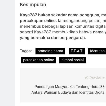
Kesimpulan
Kaya787 bukan sekadar nama pengguna, mela
percakapan online.
Ia mengandung pesan, ni
menembus berbagai lapisan komunitas digita
seperti Kaya787 membuktikan bahwa
nama y
yang bermakna dan berpengaruh.
Tagged:
branding nama
E-E-A-T
identitas 
percakapan online
simbol sosial
Previous:
Post
navigation
Pandangan Masyarakat Tentang Horas88:
Antara Warisan Budaya dan Identitas Digital