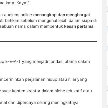
a kata ‘Kaya’.”
a audiens online
menangkap dan menghargai
ut
, bahkan sebelum mengenal lebih dalam siapa di
ik sebuah nama dalam membentuk
kesan pertama
ip E-E-A-T yang menjadi fondasi utama dalam
ncerminkan perjalanan hidup atau nilai yang
nyak konten kreator dalam niche edukatif atau
nal dan dipercaya seiring meningkatnya