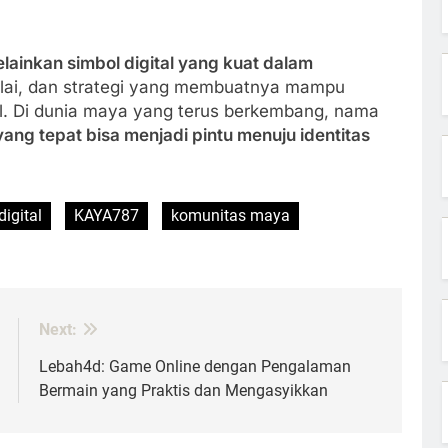
inkan simbol digital yang kuat dalam
lai, dan strategi yang membuatnya mampu
l. Di dunia maya yang terus berkembang, nama
ang tepat bisa menjadi pintu menuju identitas
digital
KAYA787
komunitas maya
Next:
Lebah4d: Game Online dengan Pengalaman
Bermain yang Praktis dan Mengasyikkan