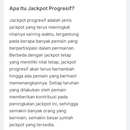
Apa Itu Jackpot Progresif?
Jackpot progresif adalah jenis
jackpot yang terus meningkat
nilainya seiring waktu, tergantung
pada berapa banyak pemain yang
berpartisipasi dalam permainan.
Berbeda dengan jackpot tetap
yang memiliki nilai tetap, jackpot
progresif akan terus bertambah
hingga ada pemain yang berhasil
memenangkannya. Setiap taruhan
yang dilakukan oleh pemain
memberikan kontribusi pada
peningkatan jackpot ini, sehingga
semakin banyak orang yang
bermain, semakin besar jumlah
jackpot yang tersedia.