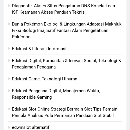
Diagnostik Akses Situs Pengaturan DNS Koneksi dan
ISP Keamanan Akses Panduan Teknis
Dunia Pokémon Ekologi & Lingkungan Adaptasi Makhluk
Fiksi Biologi Imajinatif Fantasi Alam Pengetahuan
Pokémon
Edukasi & Literasi Informasi
Edukasi Digital, Komunitas & Inovasi Sosial, Teknologi &
Pengalaman Pengguna
Edukasi Game, Teknologi Hiburan
Edukasi Pengguna Digital, Manajemen Waktu,
Responsible Gaming
Edukasi Slot Online Strategi Bermain Slot Tips Pemain
Pemula Analisis Pola Permainan Panduan Slot Stabil
edwinslot alternatif