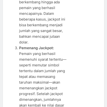
berkembang hingga ada
pemain yang berhasil
mencapainya. Dalam
beberapa kasus, jackpot ini
bisa berkembang menjadi
jumlah yang sangat besar,
bahkan mencapai jutaan
dolar.
Pemenang Jackpot:
Pemain yang berhasil
memenuhi syarat tertentu—
seperti memutar simbol
tertentu dalam jumlah yang
tepat atau memasang
taruhan maksimal—akan
memenangkan jackpot
progresif. Setelah jackpot
dimenangkan, jumlahnya
akan kembali ke nilai dasar