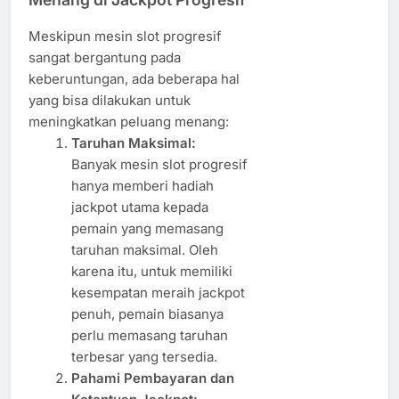
Meskipun mesin slot progresif
sangat bergantung pada
keberuntungan, ada beberapa hal
yang bisa dilakukan untuk
meningkatkan peluang menang:
Taruhan Maksimal:
Banyak mesin slot progresif
hanya memberi hadiah
jackpot utama kepada
pemain yang memasang
taruhan maksimal. Oleh
karena itu, untuk memiliki
kesempatan meraih jackpot
penuh, pemain biasanya
perlu memasang taruhan
terbesar yang tersedia.
Pahami Pembayaran dan