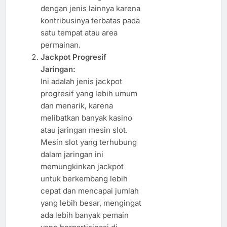
dengan jenis lainnya karena
kontribusinya terbatas pada
satu tempat atau area
permainan.
Jackpot Progresif
Jaringan:
Ini adalah jenis jackpot
progresif yang lebih umum
dan menarik, karena
melibatkan banyak kasino
atau jaringan mesin slot.
Mesin slot yang terhubung
dalam jaringan ini
memungkinkan jackpot
untuk berkembang lebih
cepat dan mencapai jumlah
yang lebih besar, mengingat
ada lebih banyak pemain