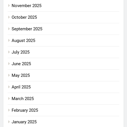
November 2025
October 2025
September 2025
August 2025
July 2025
June 2025
May 2025
April 2025
March 2025
February 2025
January 2025