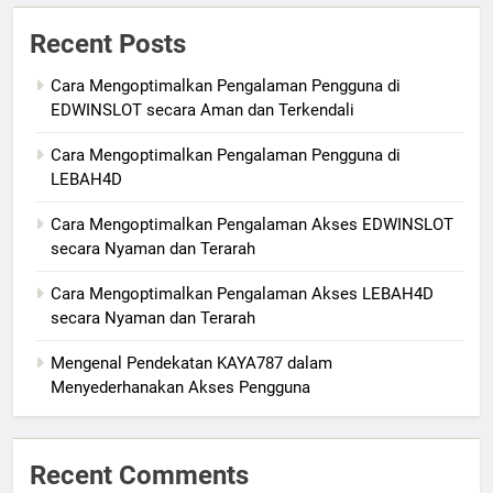
Recent Posts
Cara Mengoptimalkan Pengalaman Pengguna di
EDWINSLOT secara Aman dan Terkendali
Cara Mengoptimalkan Pengalaman Pengguna di
LEBAH4D
Cara Mengoptimalkan Pengalaman Akses EDWINSLOT
secara Nyaman dan Terarah
Cara Mengoptimalkan Pengalaman Akses LEBAH4D
secara Nyaman dan Terarah
Mengenal Pendekatan KAYA787 dalam
Menyederhanakan Akses Pengguna
Recent Comments