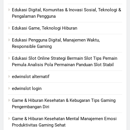
Edukasi Digital, Komunitas & Inovasi Sosial, Teknologi &
Pengalaman Pengguna
Edukasi Game, Teknologi Hiburan
Edukasi Pengguna Digital, Manajemen Waktu,
Responsible Gaming
Edukasi Slot Online Strategi Bermain Slot Tips Pemain
Pemula Analisis Pola Permainan Panduan Slot Stabil
edwinslot alternatif
edwinslot login
Game & Hiburan Kesehatan & Kebugaran Tips Gaming
Pengembangan Diri
Game & Hiburan Kesehatan Mental Manajemen Emosi
Produktivitas Gaming Sehat