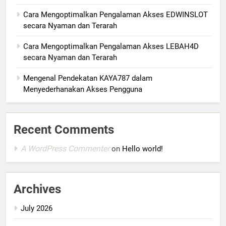
Cara Mengoptimalkan Pengalaman Akses EDWINSLOT
secara Nyaman dan Terarah
Cara Mengoptimalkan Pengalaman Akses LEBAH4D
secara Nyaman dan Terarah
Mengenal Pendekatan KAYA787 dalam
Menyederhanakan Akses Pengguna
Recent Comments
A WordPress Commenter
on
Hello world!
Archives
July 2026