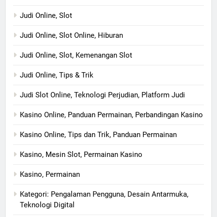
Judi Online, Slot
Judi Online, Slot Online, Hiburan
Judi Online, Slot, Kemenangan Slot
Judi Online, Tips & Trik
Judi Slot Online, Teknologi Perjudian, Platform Judi
Kasino Online, Panduan Permainan, Perbandingan Kasino
Kasino Online, Tips dan Trik, Panduan Permainan
Kasino, Mesin Slot, Permainan Kasino
Kasino, Permainan
Kategori: Pengalaman Pengguna, Desain Antarmuka,
Teknologi Digital