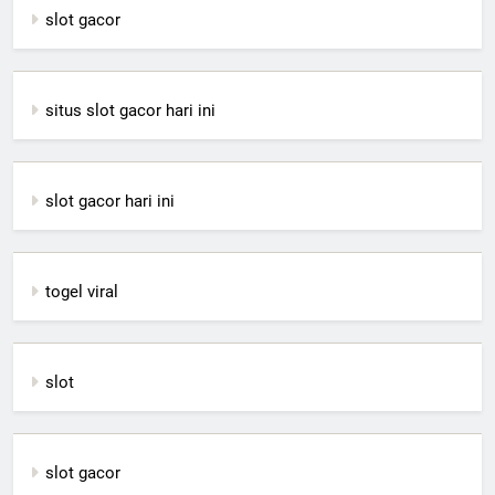
slot gacor
situs slot gacor hari ini
slot gacor hari ini
togel viral
slot
slot gacor