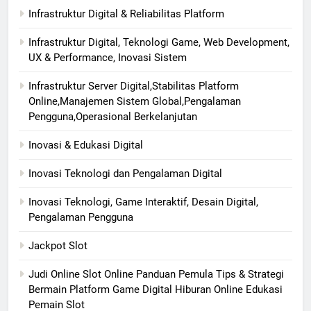
Infrastruktur Digital & Reliabilitas Platform
Infrastruktur Digital, Teknologi Game, Web Development,
UX & Performance, Inovasi Sistem
Infrastruktur Server Digital,Stabilitas Platform
Online,Manajemen Sistem Global,Pengalaman
Pengguna,Operasional Berkelanjutan
Inovasi & Edukasi Digital
Inovasi Teknologi dan Pengalaman Digital
Inovasi Teknologi, Game Interaktif, Desain Digital,
Pengalaman Pengguna
Jackpot Slot
Judi Online Slot Online Panduan Pemula Tips & Strategi
Bermain Platform Game Digital Hiburan Online Edukasi
Pemain Slot