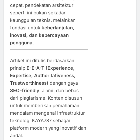
cepat, pendekatan arsitektur
seperti ini bukan sekadar
keunggulan teknis, melainkan
fondasi untuk
keberlanjutan,
inovasi, dan kepercayaan
pengguna
.
Artikel ini ditulis berdasarkan
prinsip
E-E-A-T (Experience,
Expertise, Authoritativeness,
Trustworthiness)
dengan gaya
SEO-friendly
, alami, dan bebas
dari plagiarisme. Konten disusun
untuk memberikan pemahaman
mendalam mengenai infrastruktur
teknologi KAYA787 sebagai
platform modern yang inovatif dan
andal.