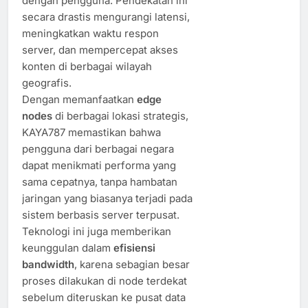
dengan pengguna. Pendekatan ini
secara drastis mengurangi latensi,
meningkatkan waktu respon
server, dan mempercepat akses
konten di berbagai wilayah
geografis.
Dengan memanfaatkan
edge
nodes
di berbagai lokasi strategis,
KAYA787 memastikan bahwa
pengguna dari berbagai negara
dapat menikmati performa yang
sama cepatnya, tanpa hambatan
jaringan yang biasanya terjadi pada
sistem berbasis server terpusat.
Teknologi ini juga memberikan
keunggulan dalam
efisiensi
bandwidth
, karena sebagian besar
proses dilakukan di node terdekat
sebelum diteruskan ke pusat data