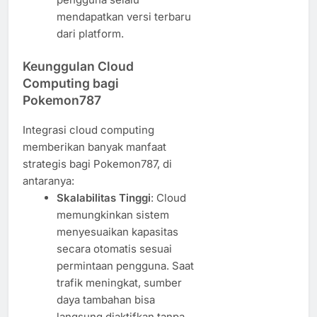
mendapatkan versi terbaru
dari platform.
Keunggulan Cloud
Computing bagi
Pokemon787
Integrasi cloud computing
memberikan banyak manfaat
strategis bagi Pokemon787, di
antaranya:
Skalabilitas Tinggi
: Cloud
memungkinkan sistem
menyesuaikan kapasitas
secara otomatis sesuai
permintaan pengguna. Saat
trafik meningkat, sumber
daya tambahan bisa
langsung diaktifkan tanpa