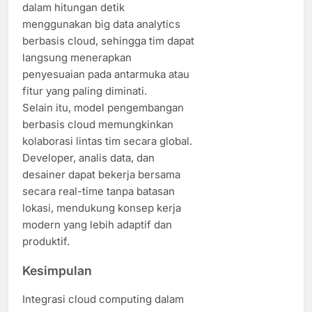
dalam hitungan detik
menggunakan big data analytics
berbasis cloud, sehingga tim dapat
langsung menerapkan
penyesuaian pada antarmuka atau
fitur yang paling diminati.
Selain itu, model pengembangan
berbasis cloud memungkinkan
kolaborasi lintas tim secara global.
Developer, analis data, dan
desainer dapat bekerja bersama
secara real-time tanpa batasan
lokasi, mendukung konsep kerja
modern yang lebih adaptif dan
produktif.
Kesimpulan
Integrasi cloud computing dalam