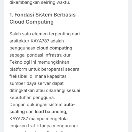
dikembangkan seiring waktu.
1. Fondasi Sistem Berbasis
Cloud Computing
Salah satu elemen terpenting dari
arsitektur KAYA787 adalah
penggunaan
cloud computing
sebagai pondasi infrastruktur.
Teknologi ini memungkinkan
platform untuk beroperasi secara
fleksibel, di mana kapasitas
sumber daya server dapat
ditingkatkan atau dikurangi sesuai
kebutuhan pengguna.
Dengan dukungan sistem
auto-
scaling
dan
load balancing
,
KAYA787 mampu mengelola
lonjakan trafik tanpa mengurangi