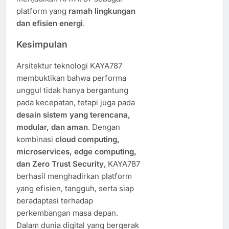
platform yang
ramah lingkungan
dan efisien energi
.
Kesimpulan
Arsitektur teknologi KAYA787
membuktikan bahwa performa
unggul tidak hanya bergantung
pada kecepatan, tetapi juga pada
desain sistem yang terencana,
modular, dan aman
. Dengan
kombinasi
cloud computing,
microservices, edge computing,
dan Zero Trust Security
, KAYA787
berhasil menghadirkan platform
yang efisien, tangguh, serta siap
beradaptasi terhadap
perkembangan masa depan.
Dalam dunia digital yang bergerak