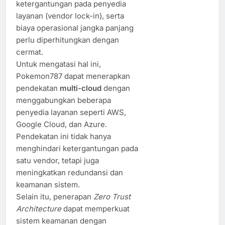
ketergantungan pada penyedia
layanan (vendor lock-in), serta
biaya operasional jangka panjang
perlu diperhitungkan dengan
cermat.
Untuk mengatasi hal ini,
Pokemon787 dapat menerapkan
pendekatan
multi-cloud
dengan
menggabungkan beberapa
penyedia layanan seperti AWS,
Google Cloud, dan Azure.
Pendekatan ini tidak hanya
menghindari ketergantungan pada
satu vendor, tetapi juga
meningkatkan redundansi dan
keamanan sistem.
Selain itu, penerapan
Zero Trust
Architecture
dapat memperkuat
sistem keamanan dengan