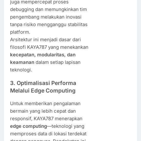
juga mempercepat proses
debugging dan memungkinkan tim
pengembang melakukan inovasi
tanpa risiko mengganggu stabilitas
platform.
Arsitektur ini menjadi dasar dari
filosofi KAYA787 yang menekankan
kecepatan, modularitas, dan
keamanan
dalam setiap lapisan
teknologi.
3. Optimalisasi Performa
Melalui Edge Computing
Untuk memberikan pengalaman
bermain yang lebih cepat dan
responsif, KAYA787 menerapkan
edge computing
—teknologi yang
memproses data di lokasi terdekat