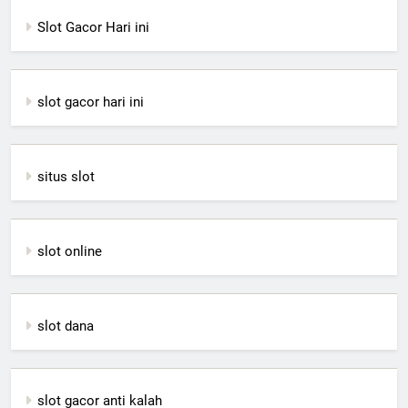
Slot Gacor Hari ini
slot gacor hari ini
situs slot
slot online
slot dana
slot gacor anti kalah