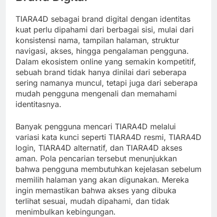
TIARA4D sebagai brand digital dengan identitas
kuat perlu dipahami dari berbagai sisi, mulai dari
konsistensi nama, tampilan halaman, struktur
navigasi, akses, hingga pengalaman pengguna.
Dalam ekosistem online yang semakin kompetitif,
sebuah brand tidak hanya dinilai dari seberapa
sering namanya muncul, tetapi juga dari seberapa
mudah pengguna mengenali dan memahami
identitasnya.
Banyak pengguna mencari TIARA4D melalui
variasi kata kunci seperti TIARA4D resmi, TIARA4D
login, TIARA4D alternatif, dan TIARA4D akses
aman. Pola pencarian tersebut menunjukkan
bahwa pengguna membutuhkan kejelasan sebelum
memilih halaman yang akan digunakan. Mereka
ingin memastikan bahwa akses yang dibuka
terlihat sesuai, mudah dipahami, dan tidak
menimbulkan kebingungan.