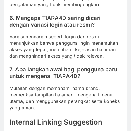
pengalaman yang tidak membingungkan.
6. Mengapa TIARA4D sering dicari
dengan variasi login atau resmi?
Variasi pencarian seperti login dan resmi
menunjukkan bahwa pengguna ingin menemukan
akses yang tepat, memahami kejelasan halaman,
dan menghindari akses yang tidak relevan.
7. Apa langkah awal bagi pengguna baru
untuk mengenal TIARA4D?
Mulailah dengan memahami nama brand,
memeriksa tampilan halaman, mengenali menu
utama, dan menggunakan perangkat serta koneksi
yang aman.
Internal Linking Suggestion