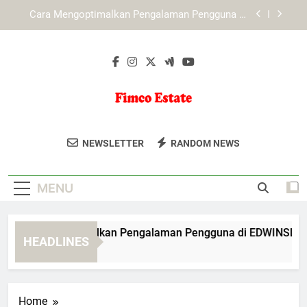
Skip
Cara Mengoptimalkan Pengalaman Akses
to
EDWINSLOT secara Nyaman dan Terarah
content
Cara Mengoptimalkan Pengalaman Akses
LEBAH4D secara Nyaman dan Terarah
Cara Mengoptimalkan Pengalaman Pengguna di
EDWINSLOT secara Aman dan Terkendali
Cara Mengoptimalkan Pengalaman Pengguna di
LEBAH4D
Fimco Estate
Dapatkan Properti Impian Anda Dengan
Cara Mengoptimalkan Pengalaman Akses
NEWSLETTER
RANDOM NEWS
EDWINSLOT secara Nyaman dan Terarah
FIMCO Estate. Agen Real Estate Yang
Cara Mengoptimalkan Pengalaman Akses
Siap Membantu Anda Menemukan
LEBAH4D secara Nyaman dan Terarah
MENU
Rumah Yang Sempurna.
ra Mengoptimalkan Pengalaman Pengguna di EDWINSLOT sec
HEADLINES
Week Ago
Home