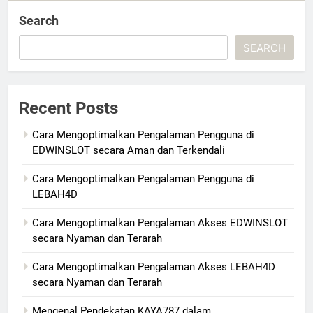
Search
SEARCH
Recent Posts
Cara Mengoptimalkan Pengalaman Pengguna di
EDWINSLOT secara Aman dan Terkendali
Cara Mengoptimalkan Pengalaman Pengguna di
LEBAH4D
Cara Mengoptimalkan Pengalaman Akses EDWINSLOT
secara Nyaman dan Terarah
Cara Mengoptimalkan Pengalaman Akses LEBAH4D
secara Nyaman dan Terarah
Mengenal Pendekatan KAYA787 dalam