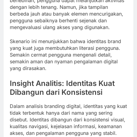
berlebihan, pengguna dapat melanjutkan aktivitas
dengan lebih tenang. Namun, jika tampilan
berbeda jauh atau banyak elemen mencurigakan,
pengguna sebaiknya berhenti sejenak dan
mengevaluasi ulang akses yang digunakan.
Skenario ini menunjukkan bahwa identitas brand
yang kuat juga membutuhkan literasi pengguna.
Semakin cermat pengguna mengenali detail,
semakin aman dan nyaman pengalaman digital
yang dirasakan.
Insight Analitis: Identitas Kuat
Dibangun dari Konsistensi
Dalam analisis branding digital, identitas yang kuat
tidak terbentuk hanya dari nama yang sering
disebut. Identitas dibangun dari konsistensi visual,
kualitas navigasi, kejelasan informasi, keamanan
akses, dan pengalaman pengguna yang stabil.