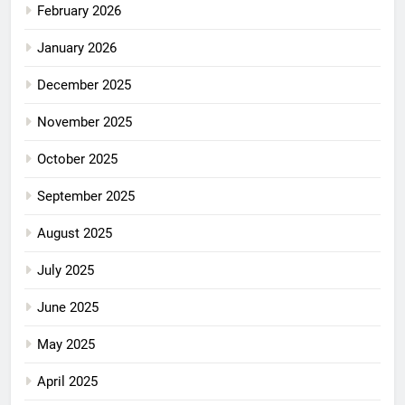
February 2026
January 2026
December 2025
November 2025
October 2025
September 2025
August 2025
July 2025
June 2025
May 2025
April 2025