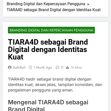
Branding Digital dan Kepercayaan Pengguna
TIARA4D sebagai Brand Digital dengan Identitas Kuat
BRANDING DIGITAL DAN KEPERCAYAAN PENGGUNA
TIARA4D sebagai Brand
Digital dengan Identitas
Kuat
0
Baf68e9
1 Month Ago
16 Mins
TIARA4D hadir sebagai brand digital dengan
identitas kuat, akses jelas, tampilan konsisten, dan
pengalaman pengguna yang aman.
Mengenal TIARA4D sebagai
Brand Digital