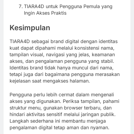
TIARA4D untuk Pengguna Pemula yang
Ingin Akses Praktis
Kesimpulan
TIARA4D sebagai brand digital dengan identitas
kuat dapat dipahami melalui konsistensi nama,
tampilan visual, navigasi yang jelas, keamanan
akses, dan pengalaman pengguna yang stabil.
Identitas brand tidak hanya muncul dari nama,
tetapi juga dari bagaimana pengguna merasakan
kejelasan saat mengakses halaman.
Pengguna perlu lebih cermat dalam mengenali
akses yang digunakan. Periksa tampilan, pahami
struktur menu, gunakan browser terbaru, dan
hindari aktivitas sensitif melalui jaringan publik.
Langkah sederhana ini membantu menjaga
pengalaman digital tetap aman dan nyaman.