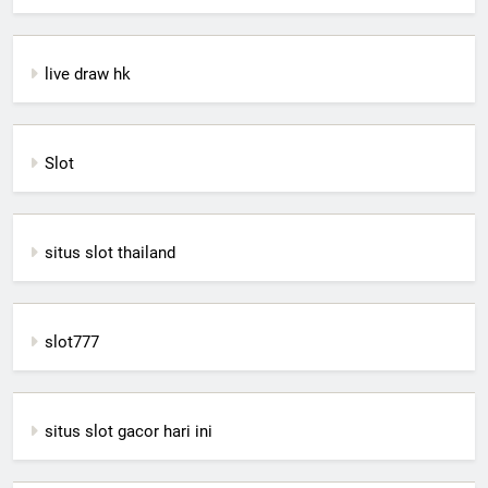
live draw hk
Slot
situs slot thailand
slot777
situs slot gacor hari ini