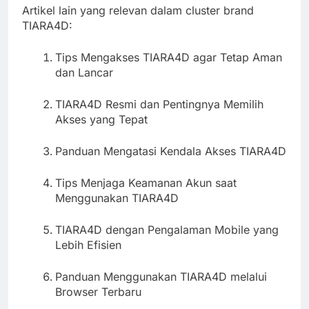
Artikel lain yang relevan dalam cluster brand
TIARA4D:
Tips Mengakses TIARA4D agar Tetap Aman
dan Lancar
TIARA4D Resmi dan Pentingnya Memilih
Akses yang Tepat
Panduan Mengatasi Kendala Akses TIARA4D
Tips Menjaga Keamanan Akun saat
Menggunakan TIARA4D
TIARA4D dengan Pengalaman Mobile yang
Lebih Efisien
Panduan Menggunakan TIARA4D melalui
Browser Terbaru