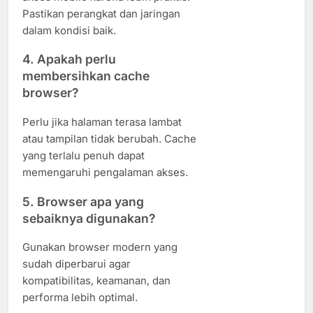
Pastikan perangkat dan jaringan
dalam kondisi baik.
4. Apakah perlu
membersihkan cache
browser?
Perlu jika halaman terasa lambat
atau tampilan tidak berubah. Cache
yang terlalu penuh dapat
memengaruhi pengalaman akses.
5. Browser apa yang
sebaiknya digunakan?
Gunakan browser modern yang
sudah diperbarui agar
kompatibilitas, keamanan, dan
performa lebih optimal.