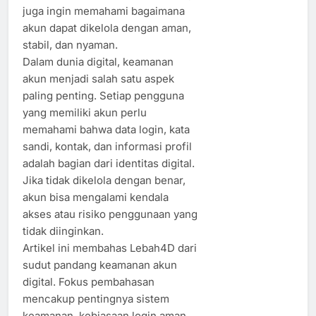
juga ingin memahami bagaimana
akun dapat dikelola dengan aman,
stabil, dan nyaman.
Dalam dunia digital, keamanan
akun menjadi salah satu aspek
paling penting. Setiap pengguna
yang memiliki akun perlu
memahami bahwa data login, kata
sandi, kontak, dan informasi profil
adalah bagian dari identitas digital.
Jika tidak dikelola dengan benar,
akun bisa mengalami kendala
akses atau risiko penggunaan yang
tidak diinginkan.
Artikel ini membahas Lebah4D dari
sudut pandang keamanan akun
digital. Fokus pembahasan
mencakup pentingnya sistem
keamanan, kebiasaan login aman,