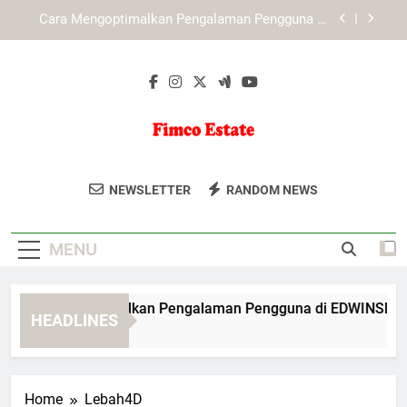
Skip
Cara Mengoptimalkan Pengalaman Akses
to
EDWINSLOT secara Nyaman dan Terarah
content
Cara Mengoptimalkan Pengalaman Akses
LEBAH4D secara Nyaman dan Terarah
Cara Mengoptimalkan Pengalaman Pengguna di
EDWINSLOT secara Aman dan Terkendali
Cara Mengoptimalkan Pengalaman Pengguna di
LEBAH4D
Fimco Estate
Dapatkan Properti Impian Anda Dengan
Cara Mengoptimalkan Pengalaman Akses
NEWSLETTER
RANDOM NEWS
EDWINSLOT secara Nyaman dan Terarah
FIMCO Estate. Agen Real Estate Yang
Cara Mengoptimalkan Pengalaman Akses
Siap Membantu Anda Menemukan
LEBAH4D secara Nyaman dan Terarah
MENU
Rumah Yang Sempurna.
ara Mengoptimalkan Pengalaman Pengguna di EDWINSLOT se
HEADLINES
 Weeks Ago
Home
Lebah4D