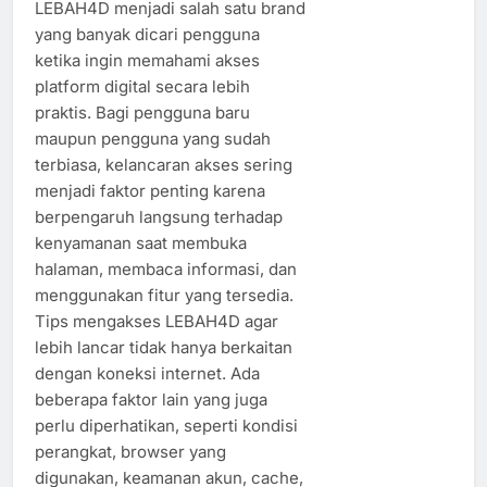
LEBAH4D menjadi salah satu brand
yang banyak dicari pengguna
ketika ingin memahami akses
platform digital secara lebih
praktis. Bagi pengguna baru
maupun pengguna yang sudah
terbiasa, kelancaran akses sering
menjadi faktor penting karena
berpengaruh langsung terhadap
kenyamanan saat membuka
halaman, membaca informasi, dan
menggunakan fitur yang tersedia.
Tips mengakses LEBAH4D agar
lebih lancar tidak hanya berkaitan
dengan koneksi internet. Ada
beberapa faktor lain yang juga
perlu diperhatikan, seperti kondisi
perangkat, browser yang
digunakan, keamanan akun, cache,