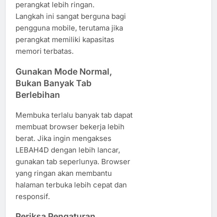
perangkat lebih ringan.
Langkah ini sangat berguna bagi
pengguna mobile, terutama jika
perangkat memiliki kapasitas
memori terbatas.
Gunakan Mode Normal,
Bukan Banyak Tab
Berlebihan
Membuka terlalu banyak tab dapat
membuat browser bekerja lebih
berat. Jika ingin mengakses
LEBAH4D dengan lebih lancar,
gunakan tab seperlunya. Browser
yang ringan akan membantu
halaman terbuka lebih cepat dan
responsif.
Periksa Pengaturan