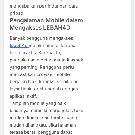
mengabaikan perlindungan data
pribadi.
Pengalaman Mobile dalam
Mengakses LEBAH4D
Banyak pengguna mengakses
lebah4d
melalui ponsel karena
lebih praktis. Karena itu,
pengalaman mobile menjadi aspek
yang penting. Pengguna perlu
memastikan browser mobile
berjalan baik, koneksi stabil, dan
layar tidak terlalu penuh dengan
aplikasi aktif.
Tampilan mobile yang baik
biasanya memiliki menu jelas, teks
mudah dibaca, dan tombol yang
mudah dijangkau. Jika halaman
terasa berat, pengguna dapat