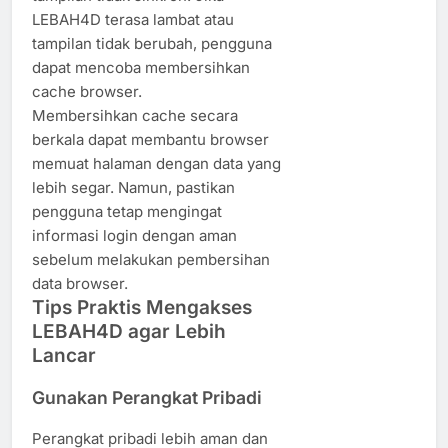
LEBAH4D terasa lambat atau
tampilan tidak berubah, pengguna
dapat mencoba membersihkan
cache browser.
Membersihkan cache secara
berkala dapat membantu browser
memuat halaman dengan data yang
lebih segar. Namun, pastikan
pengguna tetap mengingat
informasi login dengan aman
sebelum melakukan pembersihan
data browser.
Tips Praktis Mengakses
LEBAH4D agar Lebih
Lancar
Gunakan Perangkat Pribadi
Perangkat pribadi lebih aman dan