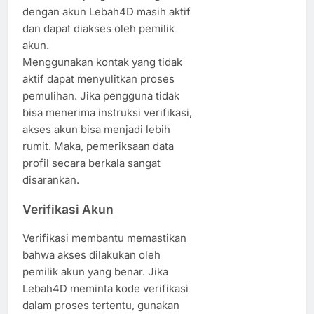
dengan akun Lebah4D masih aktif
dan dapat diakses oleh pemilik
akun.
Menggunakan kontak yang tidak
aktif dapat menyulitkan proses
pemulihan. Jika pengguna tidak
bisa menerima instruksi verifikasi,
akses akun bisa menjadi lebih
rumit. Maka, pemeriksaan data
profil secara berkala sangat
disarankan.
Verifikasi Akun
Verifikasi membantu memastikan
bahwa akses dilakukan oleh
pemilik akun yang benar. Jika
Lebah4D meminta kode verifikasi
dalam proses tertentu, gunakan