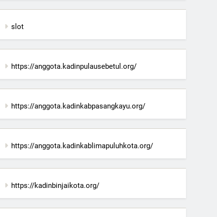
slot
https://anggota.kadinpulausebetul.org/
https://anggota.kadinkabpasangkayu.org/
https://anggota.kadinkablimapuluhkota.org/
https://kadinbinjaikota.org/