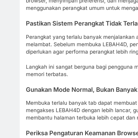
browser, menyimpan preferensi, dan menjaga
menggunakan perangkat umum untuk mengakse
Pastikan Sistem Perangkat Tidak Terla
Perangkat yang terlalu banyak menjalankan a
melambat. Sebelum membuka LEBAH4D, pengg
diperlukan agar performa perangkat lebih rin
Langkah ini sangat berguna bagi pengguna mo
memori terbatas.
Gunakan Mode Normal, Bukan Banyak 
Membuka terlalu banyak tab dapat membuat br
mengakses LEBAH4D dengan lebih lancar, gu
membantu halaman terbuka lebih cepat dan r
Periksa Pengaturan Keamanan Brows