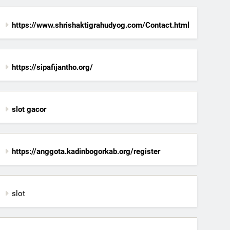
https://www.shrishaktigrahudyog.com/Contact.html
https://sipafijantho.org/
slot gacor
https://anggota.kadinbogorkab.org/register
slot