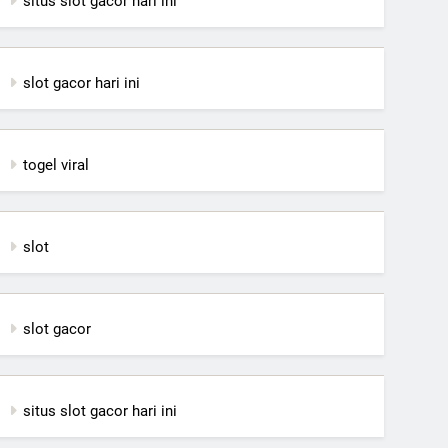
situs slot gacor hari ini
slot gacor hari ini
togel viral
slot
slot gacor
situs slot gacor hari ini