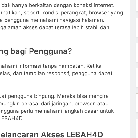
dak hanya berkaitan dengan koneksi internet.
erhatikan, seperti kondisi perangkat, browser yang
ara pengguna memahami navigasi halaman.
alaman akses dapat terasa lebih stabil dan
ng bagi Pengguna?
hami informasi tanpa hambatan. Ketika
jelas, dan tampilan responsif, pengguna dapat
uat pengguna bingung. Mereka bisa mengira
ngkin berasal dari jaringan, browser, atau
pengguna perlu memahami langkah dasar untuk
 LEBAH4D.
Kelancaran Akses LEBAH4D