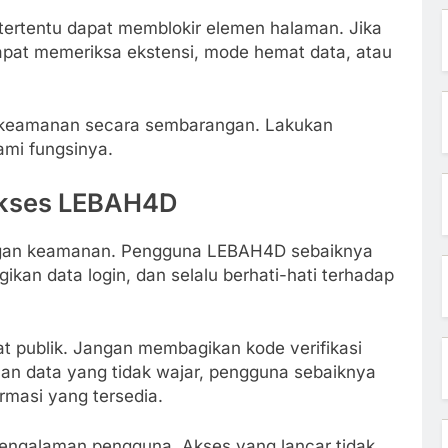
tertentu dapat memblokir elemen halaman. Jika
apat memeriksa ekstensi, mode hemat data, atau
 keamanan secara sembarangan. Lakukan
mi fungsinya.
kses LEBAH4D
engan keamanan. Pengguna LEBAH4D sebaiknya
kan data login, dan selalu berhati-hati terhadap
t publik. Jangan membagikan kode verifikasi
an data yang tidak wajar, pengguna sebaiknya
rmasi yang tersedia.
pengalaman pengguna. Akses yang lancar tidak