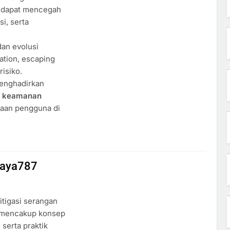
m dapat mencegah
i, serta
dan evolusi
dation, escaping
risiko.
menghadirkan
ar keamanan
yaan pengguna di
 Kaya787
itigasi serangan
 mencakup konsep
 serta praktik