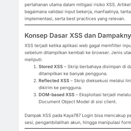
pertahanan utama dalam mitigasi risiko XSS. Artike
bagaimana validasi input bekerja, manfaatnya, tant
implementasi, serta best practices yang relevan.
Konsep Dasar XSS dan Dampakn
XSS terjadi ketika aplikasi web gagal memfilter in
sebelum ditampilkan kembali ke browser. Jenis u
meliputi:
Stored XSS
– Skrip berbahaya disimpan di da
ditampilkan ke banyak pengguna.
Reflected XSS
– Skrip dieksekusi melalui li
dikirim ke pengguna.
DOM-based XSS
– Eksploitasi terjadi melalu
Document Object Model di sisi client.
Dampak XSS pada Kaya787 Login bisa mencakup pe
sesi, pengambilalihan akun, hingga manipulasi form