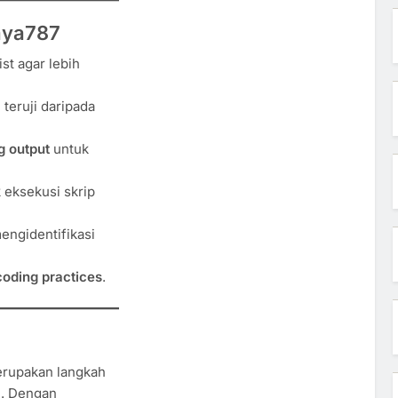
Kaya787
st agar lebih
teruji daripada
g output
untuk
eksekusi skrip
engidentifikasi
coding practices
.
rupakan langkah
n. Dengan