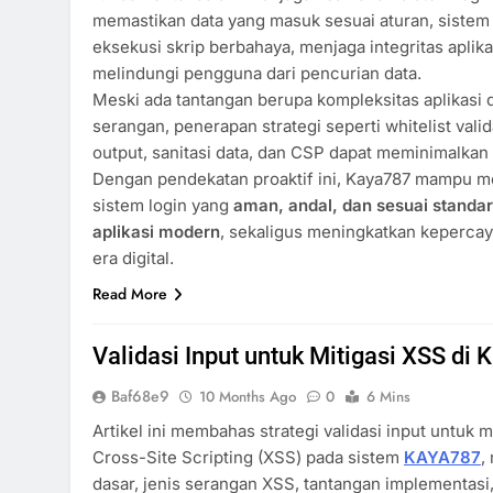
memastikan data yang masuk sesuai aturan, siste
eksekusi skrip berbahaya, menjaga integritas aplikas
melindungi pengguna dari pencurian data.
Meski ada tantangan berupa kompleksitas aplikasi 
serangan, penerapan strategi seperti whitelist vali
output, sanitasi data, dan CSP dapat meminimalkan 
Dengan pendekatan proaktif ini, Kaya787 mampu 
sistem login yang
aman, andal, dan sesuai stand
aplikasi modern
, sekaligus meningkatkan keperca
era digital.
Read More
Validasi Input untuk Mitigasi XSS di
Baf68e9
10 Months Ago
0
6 Mins
Artikel ini membahas strategi validasi input untuk m
Cross-Site Scripting (XSS) pada sistem
KAYA787
,
dasar, jenis serangan XSS, tantangan implementasi,