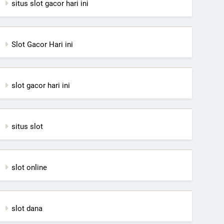
situs slot gacor hari ini
Slot Gacor Hari ini
slot gacor hari ini
situs slot
slot online
slot dana