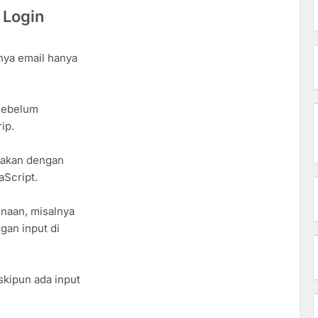
 Login
nya email hanya
ebelum
ip.
gakan dengan
aScript.
naan, misalnya
gan input di
kipun ada input