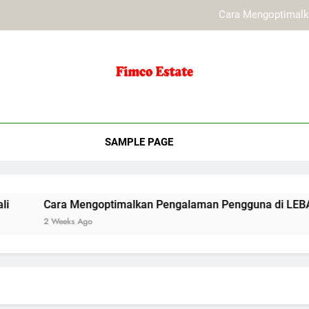
Cara Mengoptimal
Cara Mengoptimalkan Pengalaman Akses E
Cara Mengoptimalkan Pengalaman Akses
co Estate
Cara Mengoptimalkan Pengalaman Pengguna di ED
tkan Properti Impian Anda Dengan FIMCO Estate. Agen Real 
Sempurna.
Cara Mengoptimal
SAMPLE PAGE
Cara Mengoptimalkan Pengalaman Akses E
Cara Mengoptimalkan Pengalaman Akses
a Mengoptimalkan Pengalaman Pengguna di LEBAH4D
eks Ago