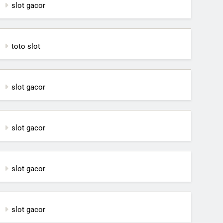
slot gacor
toto slot
slot gacor
slot gacor
slot gacor
slot gacor