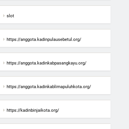
slot
https://anggota.kadinpulausebetul.org/
https://anggota.kadinkabpasangkayu.org/
https://anggota.kadinkablimapuluhkota.org/
https://kadinbinjaikota.org/