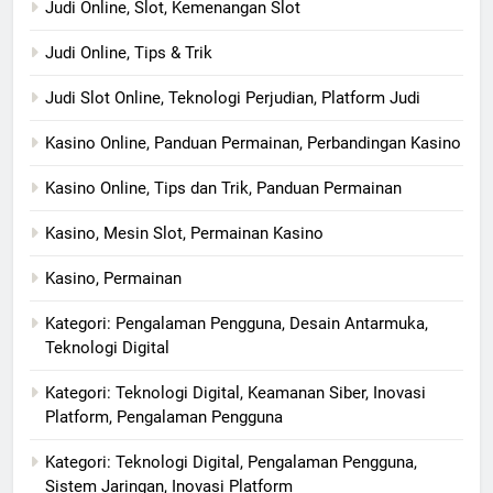
Judi Online, Slot, Kemenangan Slot
Judi Online, Tips & Trik
Judi Slot Online, Teknologi Perjudian, Platform Judi
Kasino Online, Panduan Permainan, Perbandingan Kasino
Kasino Online, Tips dan Trik, Panduan Permainan
Kasino, Mesin Slot, Permainan Kasino
Kasino, Permainan
Kategori: Pengalaman Pengguna, Desain Antarmuka,
Teknologi Digital
Kategori: Teknologi Digital, Keamanan Siber, Inovasi
Platform, Pengalaman Pengguna
Kategori: Teknologi Digital, Pengalaman Pengguna,
Sistem Jaringan, Inovasi Platform