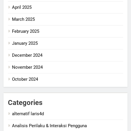
April 2025
March 2025
February 2025
January 2025
December 2024
November 2024
October 2024
Categories
alternatif laris4d
Analisis Perilaku & Interaksi Pengguna