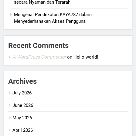
secara Nyaman dan Terarah
Mengenal Pendekatan KAYA787 dalam
Menyederhanakan Akses Pengguna
Recent Comments
A WordPress Commenter
on
Hello world!
Archives
July 2026
June 2026
May 2026
April 2026