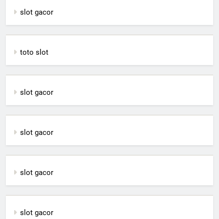
slot gacor
toto slot
slot gacor
slot gacor
slot gacor
slot gacor