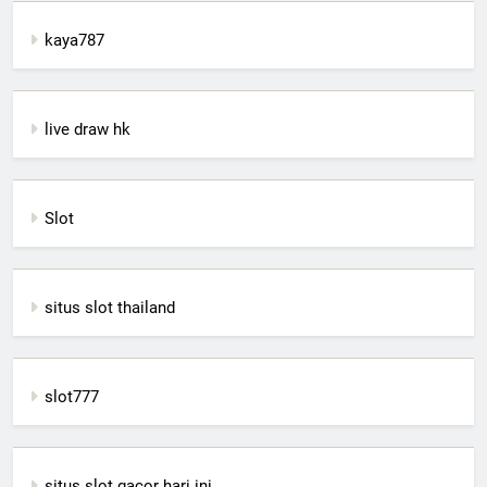
kaya787
live draw hk
Slot
situs slot thailand
slot777
situs slot gacor hari ini