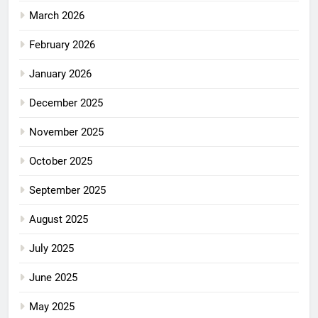
March 2026
February 2026
January 2026
December 2025
November 2025
October 2025
September 2025
August 2025
July 2025
June 2025
May 2025