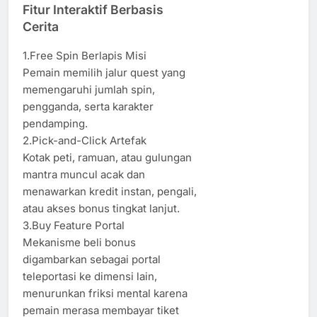
Fitur Interaktif Berbasis
Cerita
1.Free Spin Berlapis Misi
Pemain memilih jalur quest yang
memengaruhi jumlah spin,
pengganda, serta karakter
pendamping.
2.Pick-and-Click Artefak
Kotak peti, ramuan, atau gulungan
mantra muncul acak dan
menawarkan kredit instan, pengali,
atau akses bonus tingkat lanjut.
3.Buy Feature Portal
Mekanisme beli bonus
digambarkan sebagai portal
teleportasi ke dimensi lain,
menurunkan friksi mental karena
pemain merasa membayar tiket