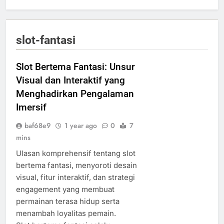
slot-fantasi
Slot Bertema Fantasi: Unsur
Visual dan Interaktif yang
Menghadirkan Pengalaman
Imersif
baf68e9
1 year ago
0
7
mins
Ulasan komprehensif tentang slot
bertema fantasi, menyoroti desain
visual, fitur interaktif, dan strategi
engagement yang membuat
permainan terasa hidup serta
menambah loyalitas pemain.