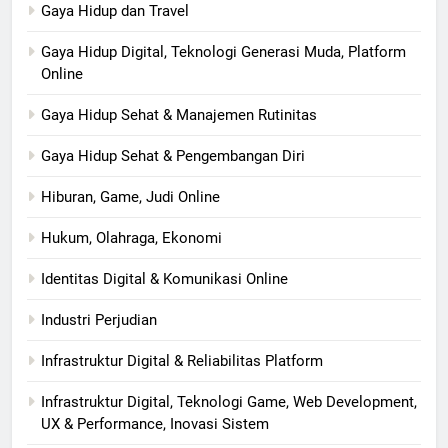
Gaya Hidup dan Travel
Gaya Hidup Digital, Teknologi Generasi Muda, Platform
Online
Gaya Hidup Sehat & Manajemen Rutinitas
Gaya Hidup Sehat & Pengembangan Diri
Hiburan, Game, Judi Online
Hukum, Olahraga, Ekonomi
Identitas Digital & Komunikasi Online
Industri Perjudian
Infrastruktur Digital & Reliabilitas Platform
Infrastruktur Digital, Teknologi Game, Web Development,
UX & Performance, Inovasi Sistem