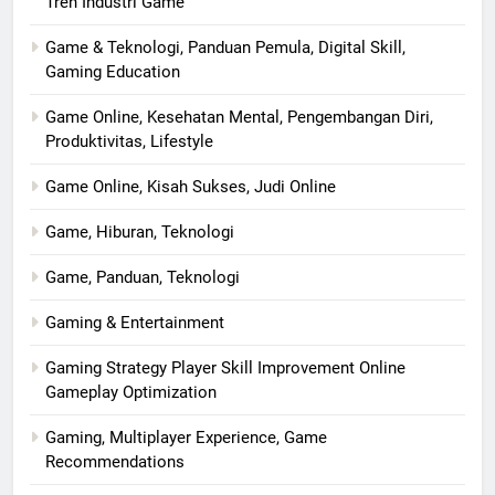
Tren Industri Game
Game & Teknologi, Panduan Pemula, Digital Skill,
Gaming Education
Game Online, Kesehatan Mental, Pengembangan Diri,
Produktivitas, Lifestyle
Game Online, Kisah Sukses, Judi Online
Game, Hiburan, Teknologi
Game, Panduan, Teknologi
Gaming & Entertainment
Gaming Strategy Player Skill Improvement Online
Gameplay Optimization
Gaming, Multiplayer Experience, Game
Recommendations