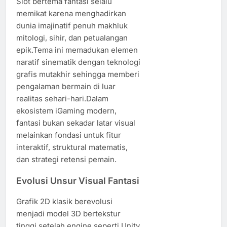
Slot bertema fantasi selalu
memikat karena menghadirkan
dunia imajinatif penuh makhluk
mitologi, sihir, dan petualangan
epik.Tema ini memadukan elemen
naratif sinematik dengan teknologi
grafis mutakhir sehingga memberi
pengalaman bermain di luar
realitas sehari-hari.Dalam
ekosistem iGaming modern,
fantasi bukan sekadar latar visual
melainkan fondasi untuk fitur
interaktif, struktural matematis,
dan strategi retensi pemain.
Evolusi Unsur Visual Fantasi
Grafik 2D klasik berevolusi
menjadi model 3D bertekstur
tinggi setelah engine seperti Unity