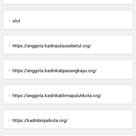
slot
https://anggota.kadinpulausebetul.org/
https://anggota.kadinkabpasangkayu.org/
https://anggota.kadinkablimapuluhkota.org/
https://kadinbinjaikota.org/