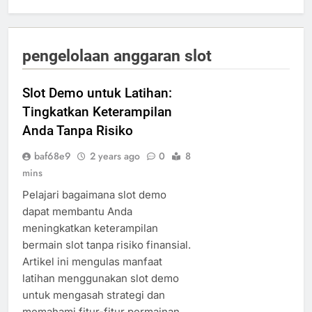
pengelolaan anggaran slot
Slot Demo untuk Latihan:
Tingkatkan Keterampilan
Anda Tanpa Risiko
baf68e9
2 years ago
0
8
mins
Pelajari bagaimana slot demo
dapat membantu Anda
meningkatkan keterampilan
bermain slot tanpa risiko finansial.
Artikel ini mengulas manfaat
latihan menggunakan slot demo
untuk mengasah strategi dan
memahami fitur-fitur permainan.