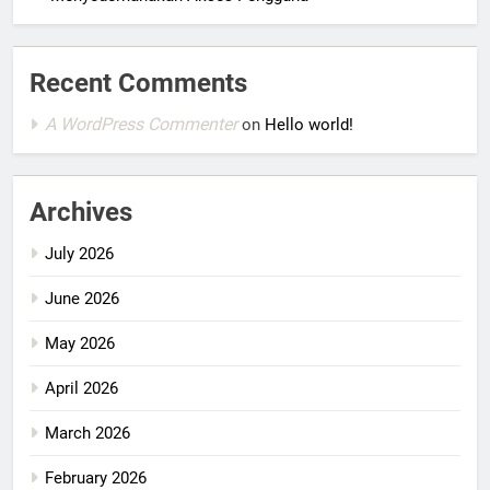
Recent Comments
A WordPress Commenter
on
Hello world!
Archives
July 2026
June 2026
May 2026
April 2026
March 2026
February 2026