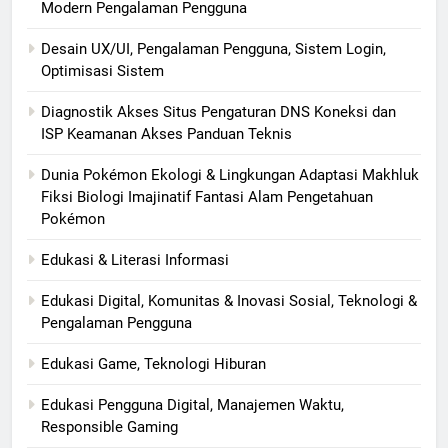
Modern Pengalaman Pengguna
Desain UX/UI, Pengalaman Pengguna, Sistem Login,
Optimisasi Sistem
Diagnostik Akses Situs Pengaturan DNS Koneksi dan
ISP Keamanan Akses Panduan Teknis
Dunia Pokémon Ekologi & Lingkungan Adaptasi Makhluk
Fiksi Biologi Imajinatif Fantasi Alam Pengetahuan
Pokémon
Edukasi & Literasi Informasi
Edukasi Digital, Komunitas & Inovasi Sosial, Teknologi &
Pengalaman Pengguna
Edukasi Game, Teknologi Hiburan
Edukasi Pengguna Digital, Manajemen Waktu,
Responsible Gaming