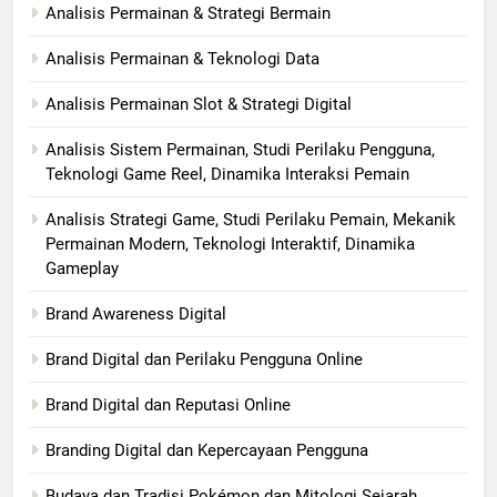
Analisis Permainan & Strategi Bermain
Analisis Permainan & Teknologi Data
Analisis Permainan Slot & Strategi Digital
Analisis Sistem Permainan, Studi Perilaku Pengguna,
Teknologi Game Reel, Dinamika Interaksi Pemain
Analisis Strategi Game, Studi Perilaku Pemain, Mekanik
Permainan Modern, Teknologi Interaktif, Dinamika
Gameplay
Brand Awareness Digital
Brand Digital dan Perilaku Pengguna Online
Brand Digital dan Reputasi Online
Branding Digital dan Kepercayaan Pengguna
Budaya dan Tradisi Pokémon dan Mitologi Sejarah