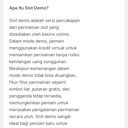
Apa Itu Slot Demo?
Slot demo adalah versi percakapan
dari permainan slot yang
disediakan oleh kasino online.
Dalam mode demo, pemain
menggunakan kredit virtual untuk
memainkan permainan tanpa risiko
kehilangan uang sungguhan.
Meskipun kemenangan dalam
mode demo tidak bisa diuangkan,
fitur-fitur permainan seperti
simbol liar, putaran gratis, dan
pengganda tetap tersedia,
memungkinkan pemain untuk
merasakan pengalaman permainan
secara utuh. Slot demo sangat
ideal bagi pemain baru untuk