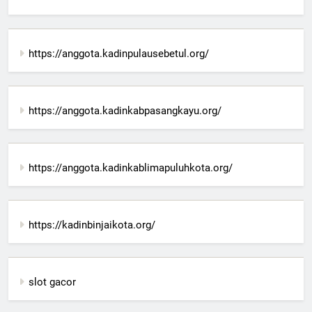
https://anggota.kadinpulausebetul.org/
https://anggota.kadinkabpasangkayu.org/
https://anggota.kadinkablimapuluhkota.org/
https://kadinbinjaikota.org/
slot gacor