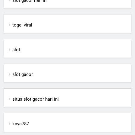
slot gacor hari ini
togel viral
slot
slot gacor
situs slot gacor hari ini
kaya787