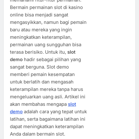
Bermain permainan slot di kasino
online bisa menjadi sangat
mengasyikkan, namun bagi pemain
baru atau mereka yang ingin
meningkatkan keterampilan,
permainan uang sungguhan bisa
terasa berisiko. Untuk itu,
slot
demo
hadir sebagai pilihan yang
sangat berguna. Slot demo
memberi pemain kesempatan
untuk berlatih dan mengasah
keterampilan mereka tanpa harus
mengeluarkan uang asli. Artikel ini
akan membahas mengapa
slot
demo
adalah cara yang tepat untuk
latihan, serta bagaimana latihan ini
dapat meningkatkan keterampilan
Anda dalam bermain slot.