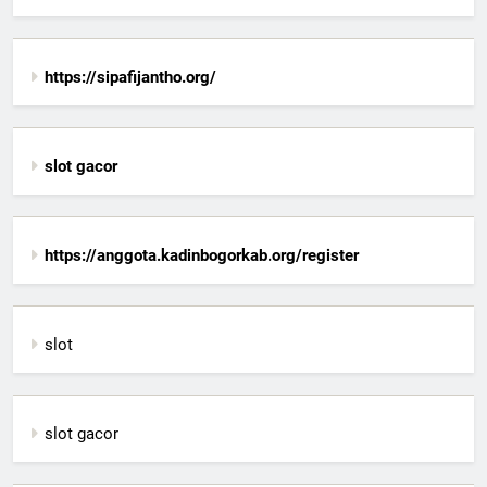
https://sipafijantho.org/
slot gacor
https://anggota.kadinbogorkab.org/register
slot
slot gacor