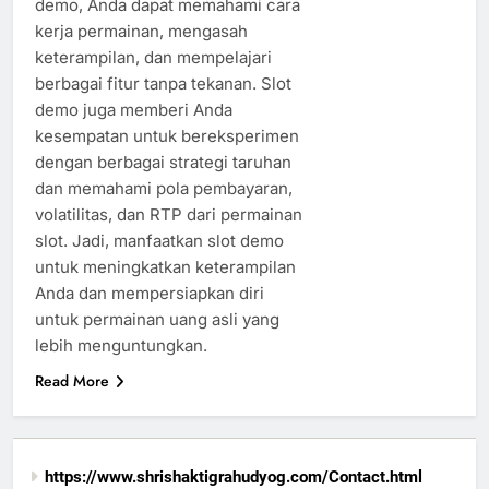
demo, Anda dapat memahami cara
kerja permainan, mengasah
keterampilan, dan mempelajari
berbagai fitur tanpa tekanan. Slot
demo juga memberi Anda
kesempatan untuk bereksperimen
dengan berbagai strategi taruhan
dan memahami pola pembayaran,
volatilitas, dan RTP dari permainan
slot. Jadi, manfaatkan slot demo
untuk meningkatkan keterampilan
Anda dan mempersiapkan diri
untuk permainan uang asli yang
lebih menguntungkan.
Read More
https://www.shrishaktigrahudyog.com/Contact.html