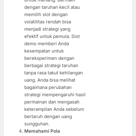
dengan taruhan kecil atau
memilih slot dengan
volatilitas rendah bisa
menjadi strategi yang
efektif untuk pemula. Slot
demo memberi Anda
kesempatan untuk
bereksperimen dengan
berbagai strategi taruhan
tanpa rasa takut kehilangan
uang. Anda bisa melihat
bagaimana perubahan
strategi mempengaruhi hasil
permainan dan mengasah
keterampilan Anda sebelum
bertaruh dengan uang
sungguhan.
Memahami Pola