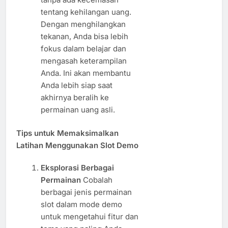
tentang kehilangan uang.
Dengan menghilangkan
tekanan, Anda bisa lebih
fokus dalam belajar dan
mengasah keterampilan
Anda. Ini akan membantu
Anda lebih siap saat
akhirnya beralih ke
permainan uang asli.
Tips untuk Memaksimalkan
Latihan Menggunakan Slot Demo
Eksplorasi Berbagai
Permainan
Cobalah
berbagai jenis permainan
slot dalam mode demo
untuk mengetahui fitur dan