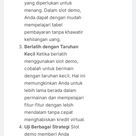
yang diperlukan untuk
menang. Dalam slot demo,
Anda dapat dengan mudah
mempelajari tabel
pembayaran tanpa khawatir
kehilangan uang.
Berlatih dengan Taruhan
Kecil
Ketika berlatih
menggunakan slot demo,
cobalah untuk bermain
dengan taruhan kecil. Hal ini
memungkinkan Anda untuk
lebih lama berada dalam
permainan dan mempelajari
fitur-fitur dengan lebih
mendalam tanpa cepat
menghabiskan kredit virtual.
Uji Berbagai Strategi
Slot
demo memberi Anda